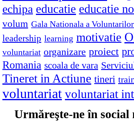
educatie
echipa
educatie n
volum
Gala Nationala a Voluntarilor
O
motivatie
leadership
learning
pr
proiect
organizare
voluntariat
Romania
scoala de vara
Serviciu
Tineret in Actiune
tineri
trai
voluntariat
voluntariat in
Urmăreşte-ne în social