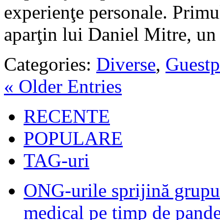
experienţe personale. Primul
aparţin lui Daniel Mitre, un
Categories:
Diverse
,
Guestp
« Older Entries
RECENTE
POPULARE
TAG-uri
ONG-urile sprijină grupur
medical pe timp de pand