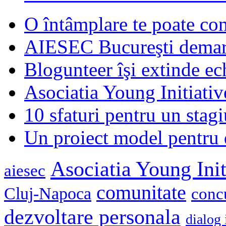
O întâmplare te poate con
AIESEC Bucureşti demare
Blogunteer îşi extinde ec
Asociatia Young Initiati
10 sfaturi pentru un stagi
Un proiect model pentru 
Asociatia Young Init
aiesec
comunitate
Cluj-Napoca
conc
dezvoltare personala
dialog 