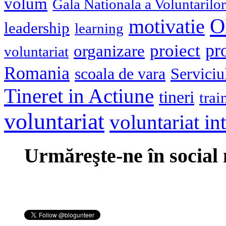
volum
Gala Nationala a Voluntarilor
O
motivatie
leadership
learning
pr
proiect
organizare
voluntariat
Romania
scoala de vara
Serviciu
Tineret in Actiune
tineri
trai
voluntariat
voluntariat in
Urmăreşte-ne în social