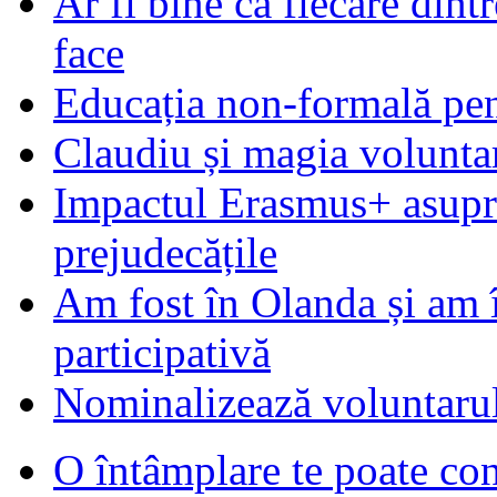
Ar fi bine ca fiecare dintr
face
Educația non-formală pen
Claudiu și magia voluntar
Impactul Erasmus+ asupra t
prejudecățile
Am fost în Olanda și am 
participativă
Nominalizează voluntarul
O întâmplare te poate con