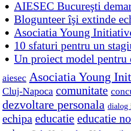
AIESEC Bucureşti demare
Blogunteer îşi extinde ec
Asociatia Young Initiati
10 sfaturi pentru un stagi
Un proiect model pentru 
Asociatia Young Init
aiesec
comunitate
Cluj-Napoca
conc
dezvoltare personala
dialog 
educatie
echipa
educatie n