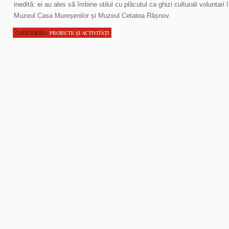
inedită: ei au ales să îmbine utilul cu plăcutul ca ghizi culturali volunta
Muzeul Casa Mureșenilor și Muzeul Cetatea Râșnov.
CATEGORIES:
PROIECTE ŞI ACTIVITĂŢI