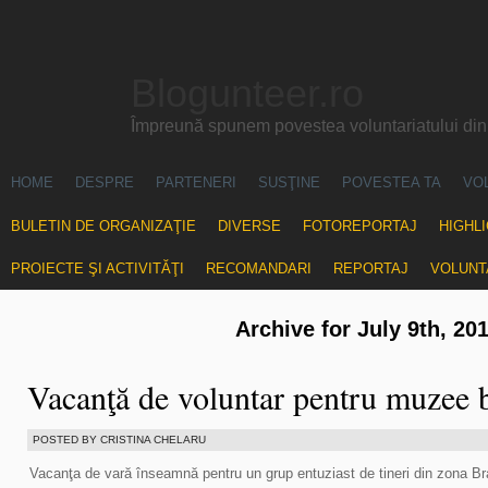
Blogunteer.ro
Împreună spunem povestea voluntariatului di
HOME
DESPRE
PARTENERI
SUSŢINE
POVESTEA TA
VO
BULETIN DE ORGANIZAŢIE
DIVERSE
FOTOREPORTAJ
HIGHL
PROIECTE ŞI ACTIVITĂŢI
RECOMANDARI
REPORTAJ
VOLUNT
Archive for July 9th, 20
Vacanţă de voluntar pentru muzee 
POSTED BY CRISTINA CHELARU
Vacanţa de vară înseamnă pentru un grup entuziast de tineri din zona Br