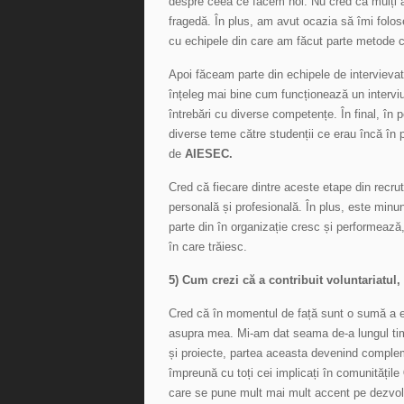
despre ceea ce facem noi. Nu cred că mulți au
fragedă. În plus, am avut ocazia să îmi folo
cu echipele din care am făcut parte metode c
Apoi făceam parte din echipele de intervievat
înțeleg mai bine cum funcționează un intervi
întrebări cu diverse competențe. În final, în 
diverse teme către studenții ce erau încă în p
de
AIESEC.
Cred că fiecare dintre aceste etape din recrut
personală și profesională. În plus, este minu
parte din în organizație cresc și performează
în care trăiesc.
5) Cum crezi că a contribuit voluntariatul, 
Cred că în momentul de față sunt o sumă a e
asupra mea. Mi-am dat seama de-a lungul timpu
și proiecte, partea aceasta devenind complem
împreună cu toți cei implicați în comunitățile
care se pune mult mai mult accent pe dezvolt