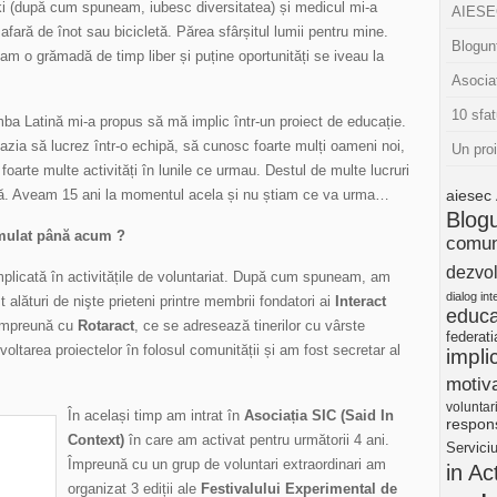
ki (după cum spuneam, iubesc diversitatea) și medicul mi-a
AIESEC
fară de înot sau bicicletă. Părea sfârșitul lumii pentru mine.
Blogunt
m o grămadă de timp liber și puține oportunități se iveau la
Asocia
10 sfat
mba Latină mi-a propus să mă implic într-un proiect de educație.
zia să lucrez într-o echipă, să cunosc foarte mulți oameni noi,
Un pro
oarte multe activități în lunile ce urmau. Destul de multe lucruri
ară. Aveam 15 ani la momentul acela și nu știam ce va urma…
aiesec
Blog
umulat până acum ?
comun
dezvol
mplicată în activitățile de voluntariat. După cum spuneam, am
dialog int
 alături de nişte prieteni printre membrii fondatori ai
Interact
educa
împreună cu
Rotaract
, ce se adresează tinerilor cu vârste
federat
voltarea proiectelor în folosul comunității și am fost secretar al
impli
motiva
voluntar
În același timp am intrat în
Asociația SIC (Said In
respons
Context)
în care am activat pentru următorii 4 ani.
Servici
Împreună cu un grup de voluntari extraordinari am
in Ac
organizat 3 ediții ale
Festivalului Experimental de