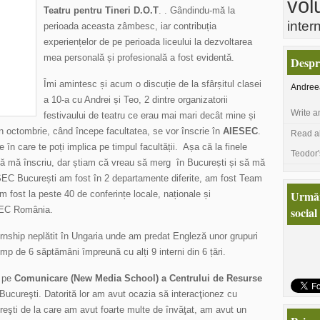
vol
Teatru pentru Tineri D.O.T
. . Gândindu-mă la
inter
perioada aceasta zâmbesc, iar contribuția
experiențelor de pe perioada liceului la dezvoltarea
mea personală și profesională a fost evidentă.
Despr
Îmi amintesc și acum o discuție de la sfârșitul clasei
Andree
a 10-a cu Andrei și Teo, 2 dintre organizatorii
Write a
festivaului de teatru ce erau mai mari decât mine și
n octombrie, când începe facultatea, se vor înscrie în
AIESEC
.
Read al
în care te poți implica pe timpul facultății. Așa că la finele
Teodor'
 să mă înscriu, dar știam că vreau să merg în București și să mă
SEC București am fost în 2 departamente diferite, am fost Team
Urmăr
 fost la peste 40 de conferințe locale, naționale și
ESEC România.
social
ernship neplătit în Ungaria unde am predat Engleză unor grupuri
imp de 6 săptămâni împreună cu alți 9 interni din 6 țări.
i pe
Comunicare (New Media School) a Centrului de Resurse
Bucureşti. Datorită lor am avut ocazia să interacţionez cu
ureşti de la care am avut foarte multe de învăţat, am avut un