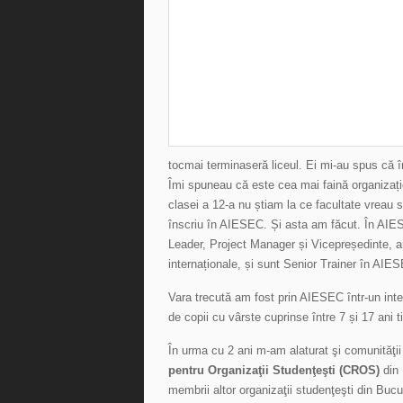
tocmai terminaseră liceul. Ei mi-au spus că î
Îmi spuneau că este cea mai faină organizație 
clasei a 12-a nu știam la ce facultate vreau
înscriu în AIESEC. Și asta am făcut. În AIE
Leader, Project Manager și Vicepreședinte, am
internaționale, și sunt Senior Trainer în AI
Vara trecută am fost prin AIESEC într-un int
de copii cu vârste cuprinse între 7 și 17 ani t
În urma cu 2 ani m-am alaturat şi comunităţi
pentru Organizaţii Studenţeşti (CROS)
din 
membrii altor organizaţii studenţeşti din Buc