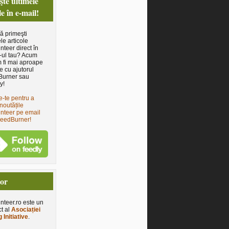
te ultimele
le în e-mail!
să primeşti
le articole
nteer direct în
-ul tau? Acum
 fi mai aproape
e cu ajutorul
Burner sau
y!
e-te pentru a
noutățile
nteer pe email
FeedBurner!
tor
nteer.ro este un
ct al
Asociației
 Initiative
.