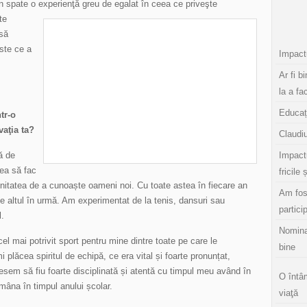
n spate o experienţă greu de egalat în
ceea ce priveşte
te
 să
ste ce a
Impactu
Ar fi b
la a fa
Educaț
tr-o
vaţia ta?
Claudiu
ă de
Impact
cea să fac
fricile 
nitatea de a cunoaște oameni noi. Cu toate astea în fiecare an
Am fos
e altul în urmă. Am experimentat de la tenis, dansuri sau
partici
l.
Nomina
el mai potrivit sport pentru mine dintre toate pe care le
bine
plăcea spiritul de echipă, ce era vital și foarte pronunțat,
sem să fiu foarte disciplinată și atentă cu timpul meu având în
O întâ
âna în timpul anului școlar.
viaţă