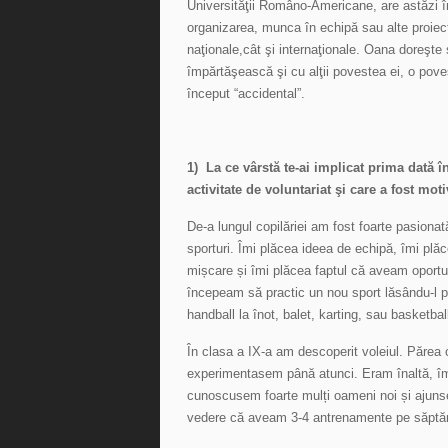
Universităţii Româno-Americane, are astăzi î
organizarea, munca în echipă sau alte proiec
naţionale,cât şi internaţionale. Oana doreşte
împărtăşească şi cu alţii povestea ei, o pove
început “accidental”.
1) La ce vârstă te-ai implicat prima dată în
activitate de voluntariat şi care a fost moti
De-a lungul copilăriei am fost foarte pasionat
sporturi. Îmi plăcea ideea de echipă, îmi plă
mișcare și îmi plăcea faptul că aveam oportu
începeam să practic un nou sport lăsându-l p
handball la înot, balet, karting, sau basketbal
În clasa a IX-a am descoperit voleiul. Părea c
experimentasem până atunci. Eram înaltă, îmi 
cunoscusem foarte mulți oameni noi și ajunse
vedere că aveam 3-4 antrenamente pe săptăm