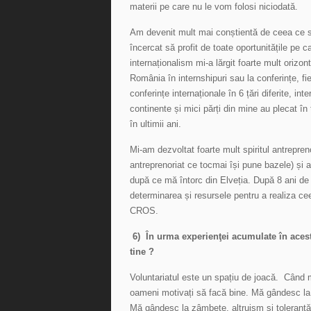
materii pe care nu le vom folosi niciodată.
Am devenit mult mai conștientă de ceea ce s
încercat să profit de toate oportunitățile pe
internaționalism mi-a lărgit foarte mult orizon
România în internshipuri sau la conferințe, f
conferințe internaționale în 6 țări diferite, 
continente și mici părți din mine au plecat 
în ultimii ani.
Mi-am dezvoltat foarte mult spiritul antrepr
antreprenoriat ce tocmai își pune bazele) și
după ce mă întorc din Elveția. După 8 ani de
determinarea și resursele pentru a realiza 
CROS.
6) În urma experienţei acumulate în aces
tine ?
Voluntariatul este un spațiu de joacă. Când
oameni motivați să facă bine. Mă gândesc la de
Mă gândesc la zâmbete, altruism și toleranță.