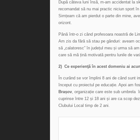
După câteva luni însă, m-am accidentat la s
recomandat să nu mai practic niciun sport în a
Simțeam că am pierdut o parte din mine, avea
orizont.
Până într-o zi când profesoara noastră de Li
Am zis da fără să stau pe gânduri: aveam oca
să „calatoresc” în județul meu și urma să am f
care să mă țină motivată pentru lunile de v
2) Ce experienţă în acest domeniu ai ac
În curând se vor împlini 8 ani de când sunt i
început cu proiectul pe educație. Apoi am fost
Brașov
, organizație care este sub umbrela
cuprinse între 12 și 18 ani și are ca scop dez
Clubului Local timp de 2 ani.