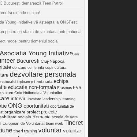
 Bucureşti demarează Teen Patrol
eer îşi extinde echipa!
tia Young Initiative vă aşteaptă la ONGFest
uri pentru un stagiu de voluntariat international
iect model pentru domeniul social
Asociatia Young Initiative
ayi
unteer
Bucuresti
Cluj-Napoca
itate
concurs
cultura
conferinta
copii
dezvoltare personala
tare
echipa
ercultural si implicare prin voluntariat
tie
educatie non-formala
Erasmus
EVS
ia volum
Gala Nationala a Voluntarilor
care
interviu
invatare
leadership
learning
ONG
tie
oportunitati
oportunitati de
proiect
proiecte
organizare
iat
Romania
abilitate sociala
scoala de vara
Tineret
ul European de Voluntariat
team work
voluntar
tiune
voluntari
tineri
training