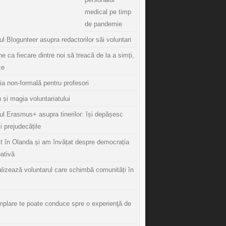
medical pe timp
de pandemie
l Blogunteer asupra redactorilor săi voluntari
ine ca fiecare dintre noi să treacă de la a simți,
ce
ia non-formală pentru profesori
 și magia voluntariatului
ul Erasmus+ asupra tinerilor: își depășesc
și prejudecățile
t în Olanda și am învățat despre democrația
pativă
lizează voluntarul care schimbă comunități în
mplare te poate conduce spre o experienţă de