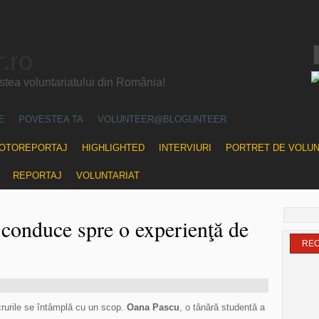
.ro
ea voluntariatului din România!
E
POVESTEA TA
VOLUNTEER@BLOGUNTEER
OTOREPORTAJ
HIGHLIGHTED
INTERVIURI
PORTRET DE VOLU
REPORTAJ
VOLUNTARIAT
 conduce spre o experienţă de
RE
ucrurile se întâmplă cu un scop.
Oana Pascu
, o tânără studentă a