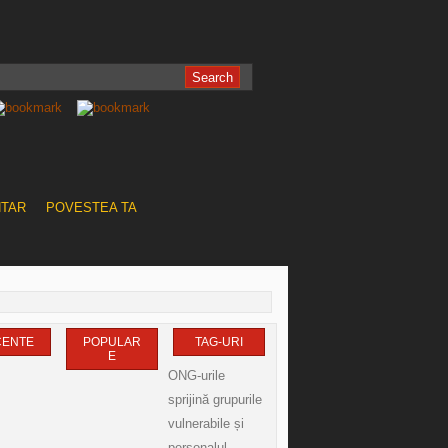
NTAR
POVESTEA TA
CENTE
POPULAR
TAG-URI
E
ONG-urile
sprijină grupurile
vulnerabile și
personalul