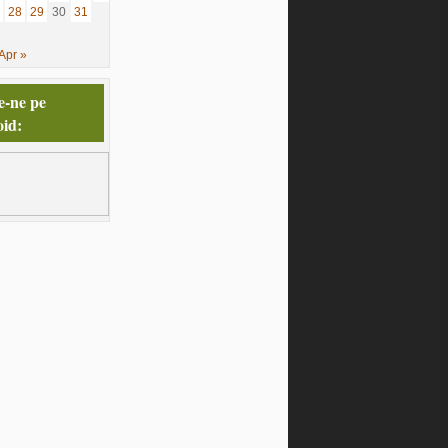
28
29
30
31
Apr »
e-ne pe
id: