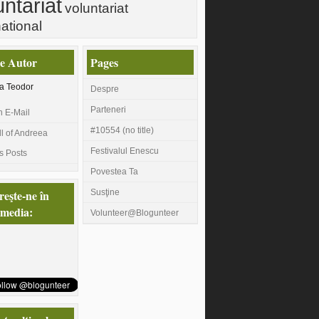
untariat
voluntariat
national
e Autor
Pages
a Teodor
Despre
Parteneri
n E-Mail
#10554 (no title)
l of Andreea
Festivalul Enescu
s Posts
Povestea Ta
eşte-ne în
Susţine
 media:
Volunteer@Blogunteer