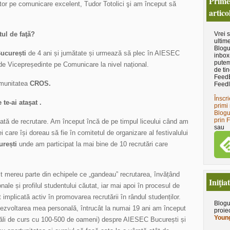
Primeş
or pe comunicare excelent, Tudor Totolici şi am început să
artico
ul de faţă?
Vrei 
ultime
Blogu
ucurești
de 4 ani și jumătate și urmează să plec în AIESEC
inbox
putem
a de Vicepreședinte pe Comunicare la nivel național.
de tin
Feed
omunitatea
CROS.
Feedl
Înscri
te-ai ataşat .
primi 
Blogu
prin 
nată de recrutare. Am început încă de pe timpul liceului când am
sau
 care își doreau să fie în comitetul de organizare al festivalului
rești
unde am participat la mai bine de 10 recrutări care
t mereu parte din echipele ce „gandeau” recrutarea, învățând
Iniţia
nale și profilul studentului căutat, iar mai apoi în procesul de
 implicată activ în promovarea recrutării în rândul studenților.
Blogu
 dezvoltarea mea personală, întrucât la numai 19 ani am început
proie
Young
e/Săli de curs cu 100-500 de oameni) despre AIESEC București și