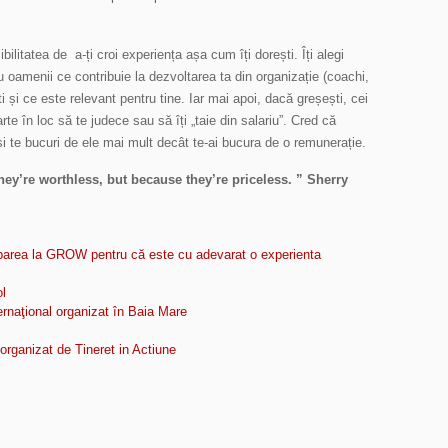
ilitatea de a-ți croi experiența așa cum îți dorești. Îți alegi
cu oamenii ce contribuie la dezvoltarea ta din organizație (coachi,
ti și ce este relevant pentru tine. Iar mai apoi, dacă greșești, cei
te în loc să te judece sau să îți „taie din salariu”. Cred că
și te bucuri de ele mai mult decât te-ai bucura de o remunerație.
ey’re worthless, but because they’re priceless. ” Sherry
parea la GROW pentru că este cu adevarat o experienta
l
naţional organizat în Baia Mare
 organizat de Tineret in Actiune