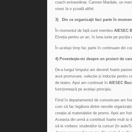
coach extraordinar, Carmen Mardale, un ment
visez la o şcoală altfel.
3) Din ce organizaţii faci parte în moment
În momentul de față sunt membru
AIESEC B
Elveția pentru un an, în luna iunie pe poziți
În același timp fac parte în continuare din c
4) Povesteşte-mi despre un proiect de care 
De-a lungul timpului am devenit foarte pasio
avut promovare, selecție și inducție pentru cei
de teatru. Apoi am continuat în
AIESEC Bucu
funcționează pe același principiu.
Fiind în departamentul de comunicare am fos
cum să fac legătura dintre nevoile organizațio
creație al materialelor de promo. Apoi am fost
Aceasta din urmă a contribuit foarte mult la
să le vorbesc studenților la cursuri (în aul