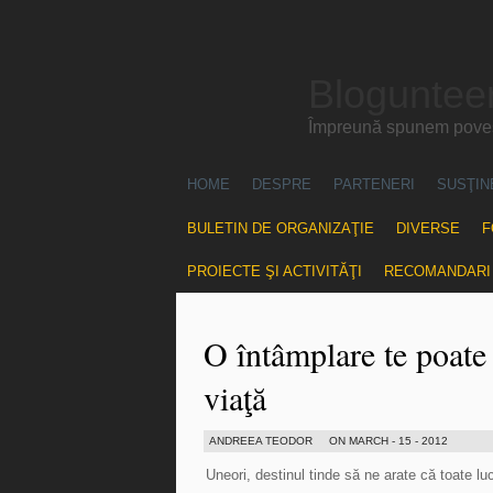
Blogunteer
Împreună spunem povest
HOME
DESPRE
PARTENERI
SUSŢIN
BULETIN DE ORGANIZAŢIE
DIVERSE
F
PROIECTE ŞI ACTIVITĂŢI
RECOMANDARI
O întâmplare te poate
viaţă
ANDREEA TEODOR
ON MARCH - 15 - 2012
Uneori, destinul tinde să ne arate că toate l