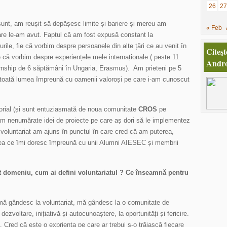
26
27
unt, am reușit să depășesc limite și bariere și mereu am
« Feb
 care le-am avut. Faptul că am fost expusă constant la
turile, fie că vorbim despre persoanele din alte țări ce au venit în
Citeşt
ie că vorbim despre experiențele mele internaționale ( peste 11
Andro
internship de 6 săptămâni în Ungaria, Erasmus). Am prieteni pe 5
în toată lumea împreună cu oamenii valoroși pe care i-am cunoscut
enorial (și sunt entuziasmată de noua comunitate
CROS
pe
 am nenumărate idei de proiecte pe care aș dori să le implementez
 voluntariat am ajuns în punctul în care cred că am puterea,
ceea ce îmi doresc împreună cu unii Alumni AIESEC și membrii
t domeniu, cum ai defini voluntariatul ? Ce înseamnă pentru
 mă gândesc la voluntariat, mă gândesc la o comunitate de
zvoltare, inițiativă și autocunoaștere, la oportunități și fericire.
 Cred că este o exprienta pe care ar trebui s-o trăiască fiecare