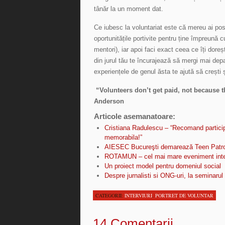
tânăr la un moment dat.
Ce iubesc la voluntariat este că mereu ai posib
oportunitățile portivite pentru ține împreună 
mentori), iar apoi faci exact ceea ce îți doreș
din jurul tău te încurajează să mergi mai depar
experiențele de genul ăsta te ajută să crești 
“Volunteers don’t get paid, not because th
Anderson
Articole asemanatoare:
Cristiana Radulescu – “Recomand partici
memorabila!”
AIESEC Bucureşti demarează Teen Patro
ROTAMUN – cel mai mare eveniment inter
Un proiect model pentru domeniul social
Despre jurnalisti si ONG-uri, la seminarul
CATEGORII:
INTERVIURI
,
PORTRET DE VOLUNTAR
14 Comentarii