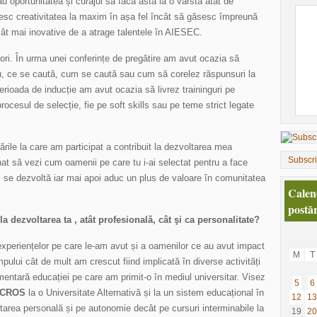
 oportunitatea și curajul să facă asta la o vârstă atât de
sesc creativitatea la maxim în așa fel încât să găsesc împreună
ât mai inovative de a atrage talentele în AIESEC.
ori. În urma unei conferințe de pregătire am avut ocazia să
u, ce se caută, cum se caută sau cum să corelez răspunsuri la
perioada de inducție am avut ocazia să livrez traininguri pe
rocesul de selecție, fie pe soft skills sau pe teme strict legate
ările la care am participat a contribuit la dezvoltarea mea
Subscr
nat să vezi cum oamenii pe care tu i-ai selectat pentru a face
, se dezvoltă iar mai apoi aduc un plus de valoare în comunitatea
Calen
postăr
la dezvoltarea ta , atât profesională, cât şi ca personalitate?
xperiențelor pe care le-am avut și a oamenilor ce au avut impact
M
T
lui cât de mult am crescut fiind implicată în diverse activități
entară educației pe care am primit-o în mediul universitar. Visez
5
6
CROS
la o Universitate Alternativă și la un sistem educațional în
12
13
area personală și pe autonomie decât pe cursuri interminabile la
19
20