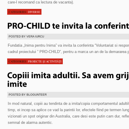
care-l recomand ca lectura de vacanta).
CATEGORIES:
DIVERSE
POSTED BY VERA IURCU
Fundatia „Inima pentru Inima” va invita la conferinta “Voluntariat si respon
cadrul proiectului ” PRO-CHILD”, pentru a marca un an de la demararea pr
CATEGORIES:
PROIECTE ŞI ACTIVITĂŢI
POSTED BY BLOGUNTEER
In mod natural, copiii au tendinta de a imita/copia comportamentul adultilor d
timp, ei incep sa aplice ce vad la parintii lor, efectele fiind pe termen lun
vizionati un spot originar din Australia, care desi este putin cam dur, refl
semnal de alarma autentic.