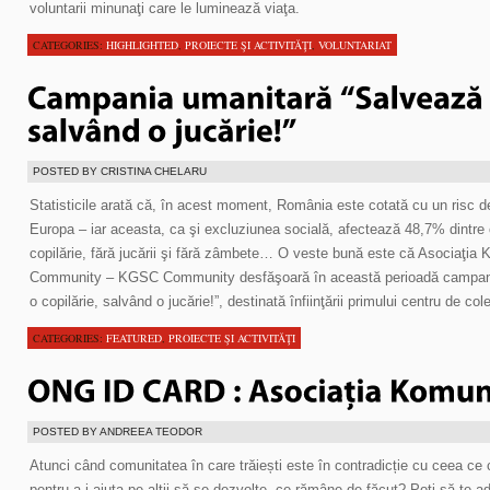
voluntarii minunaţi care le luminează viaţa.
CATEGORIES:
HIGHLIGHTED
,
PROIECTE ŞI ACTIVITĂŢI
,
VOLUNTARIAT
POSTED BY CRISTINA CHELARU
Statisticile arată că, în acest moment, România este cotată cu un risc 
Europa – iar aceasta, ca şi excluziunea socială, afectează 48,7% dintre c
copilărie, fără jucării şi fără zâmbete… O veste bună este că Asociaţi
Community – KGSC Community desfăşoară în această perioadă campania
o copilărie, salvând o jucărie!”, destinată înfiinţării primului centru de co
CATEGORIES:
FEATURED
,
PROIECTE ŞI ACTIVITĂŢI
POSTED BY ANDREEA TEODOR
Atunci când comunitatea în care trăiești este în contradicție cu ceea ce c
pentru a-i ajuta pe alții să se dezvolte, ce rămâne de făcut? Poți să te ad