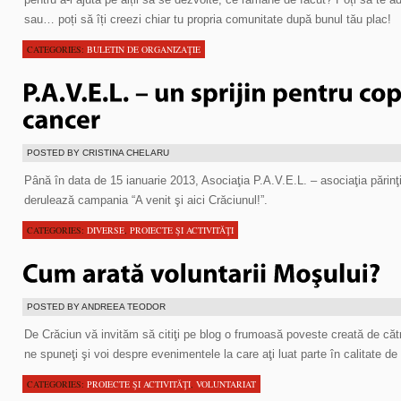
sau… poți să îți creezi chiar tu propria comunitate după bunul tău plac!
CATEGORIES:
BULETIN DE ORGANIZAŢIE
POSTED BY CRISTINA CHELARU
Până în data de 15 ianuarie 2013, Asociaţia P.A.V.E.L. – asociaţia părinţi
derulează campania “A venit şi aici Crăciunul!”.
CATEGORIES:
DIVERSE
,
PROIECTE ŞI ACTIVITĂŢI
POSTED BY ANDREEA TEODOR
De Crăciun vă invităm să citiţi pe blog o frumoasă poveste creată de căt
ne spuneţi şi voi despre evenimentele la care aţi luat parte în calitate de 
CATEGORIES:
PROIECTE ŞI ACTIVITĂŢI
,
VOLUNTARIAT