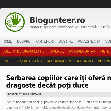
HOME
DESPRE
PARTENERI
SUSŢINE
POVESTEA TA
VO
BULETIN DE ORGANIZAŢIE
DIVERSE
FOTOREPORTAJ
HIGHL
PROIECTE ŞI ACTIVITĂŢI
RECOMANDARI
REPORTAJ
VOLUNT
POSTED BY ANCA STEFANA
Am cunoscut prin ochii şi poveştile voluntarilor de la Punţi către Cunoaş
copii care îţi oferă mai multă dragoste decât poţi duce. Vă invităm să-i c