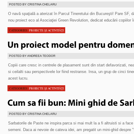
POSTED BY CRISTINA CHELARU
O navă spaţială a aterizat în Parcul Tineretului din Bucureşti! Pare SF,
nou proiect eco al Asociaţiei Green Revolution, dedicat educării copiilor în
CATEGORIES:
PROIECTE ŞI ACTIVITĂŢI
POSTED BY ANDREEA TEODOR
Copiii care cresc in centrele de plasament sunt din start defavorizati, 
si ceilalti sau perspectivele lor fiind restranse. Insa, un grup de cinci tin
acest lucru.
CATEGORIES:
PROIECTE ŞI ACTIVITĂŢI
POSTED BY CRISTINA CHELARU
Sarbatorile de Paste ne inspira parca si mai mult la a fi altruisti si a fac
semeni. Daca ai nevoie de cateva idei, am pregatit un mini-ghid despre "C