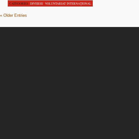
CATEGORIES:
DIVERSE
,
VOLUNTARIAT INTERNAŢIONAL
« Older Entries