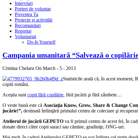
Interviuri
Portret de voluntar
Povestea Ta
Proiecte şi activităţi
Recomandari
Reportaj
Voluntariat
Do-It-Yourself
Campania umanitară “Salvează o copilărie,
Cristina Chelaru
On March - 5 - 2013
Statisticile arată că, în acest moment,
copiii români.
Aceştia sunt
copii fără copilărie
, fără jucării şi fără zâmbete…
O veste bună este că
Asociaţia Know, Grow, Share & Change Co
jucărie!”,
destinată înfiinţării primului centru de colectare şi recupera
Atelierul de jucării
GEPETO
va fi primul centru de acest fel, în cadr
donate direct către copii saraci sau cămine, gradiniţe, ONG-uri.
Mai mult, în cadrul Atelierului GEPETO se vor înfiinţa cel putin dou