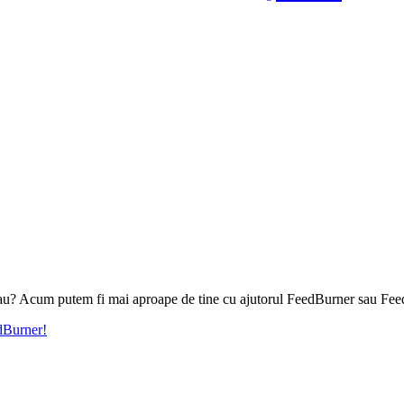
l tau? Acum putem fi mai aproape de tine cu ajutorul FeedBurner sau Fee
edBurner!