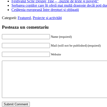
Festivalul Scrie Despre Tine – „puzzle de texte și povești”
Serbarea copiilor care îţi oferă mai multă dragoste decât poţi du
Cetăţenia europeană între drepturi şi obligaţii
Categorii:
Featured
,
Proiecte şi activităţi
Posteaza un comentariu
Name (required)
Mail (will not be published) (required)
Website