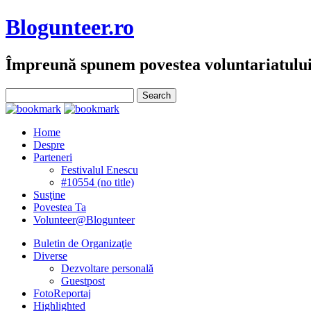
Blogunteer.ro
Împreună spunem povestea voluntariatulu
Home
Despre
Parteneri
Festivalul Enescu
#10554 (no title)
Susţine
Povestea Ta
Volunteer@Blogunteer
Buletin de Organizaţie
Diverse
Dezvoltare personală
Guestpost
FotoReportaj
Highlighted