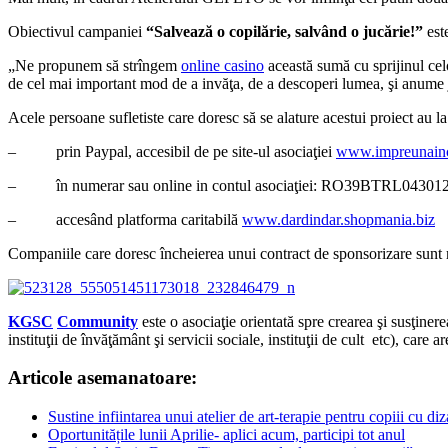
Obiectivul campaniei
“Salvează o copilărie, salvând o jucărie!”
est
„Ne propunem să strîngem
online casino
această sumă cu sprijinul celo
de cel mai important mod de a invăţa, de a descoperi lumea, şi anume 
Acele persoane sufletiste care doresc să se alature acestui proiect au l
– prin Paypal, accesibil de pe site-ul asociaţiei
www.impreunainc
– în numerar sau online in contul asociaţiei: RO39BTRL04301205W
– accesând platforma caritabilă
www.dardindar.shopmania.biz
Companiile care doresc încheierea unui contract de sponsorizare sunt 
KGSC
Community
este o asociaţie orientată spre crearea şi susţiner
instituţii de învăţământ şi servicii sociale, instituţii de cult etc), car
Articole asemanatoare:
Sustine infiintarea unui atelier de art-terapie pentru copiii cu diz
Oportunitățile lunii Aprilie- aplici acum, participi tot anul