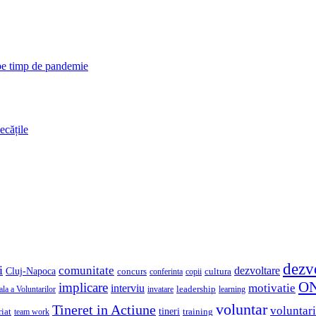
 pe timp de pandemie
ecățile
dezv
i
comunitate
dezvoltare
Cluj-Napoca
concurs
cultura
copii
conferinta
O
implicare
motivatie
interviu
la a Voluntarilor
invatare
leadership
learning
voluntar
Tineret in Actiune
voluntari
iat
tineri
team work
training