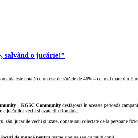
 salvând o jucărie!”
 România este cotată cu un risc de sărăcie de 46% – cel mai mare din Eur
mmunity –
KGSC Community
desfăşoară în această perioadă campani
re a jucăriilor vechi si uzate din România.
ul său, jucariile vechi şi uzate, donate sau colectate de la persoane fizice
ă
locuri de muncă pentru
mame singure sau cu mulţi copii.