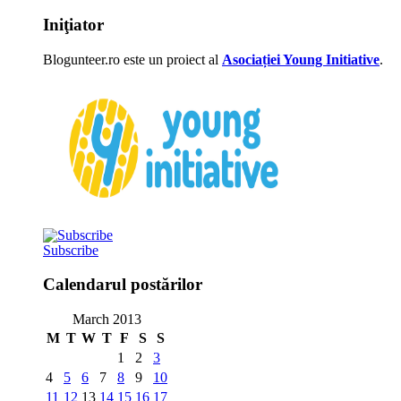
Iniţiator
Blogunteer.ro este un proiect al
Asociației Young Initiative
.
Subscribe
Calendarul postărilor
March 2013
M
T
W
T
F
S
S
1
2
3
4
5
6
7
8
9
10
11
12
13
14
15
16
17