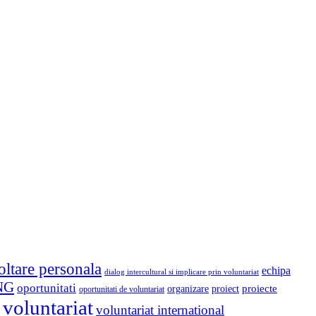
oltare personala
echipa
dialog intercultural si implicare prin voluntariat
NG
oportunitati
proiect
proiecte
organizare
oportunitati de voluntariat
voluntariat
voluntariat international