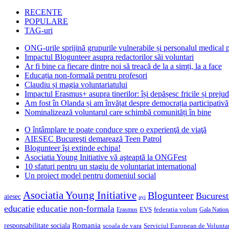
RECENTE
POPULARE
TAG-uri
ONG-urile sprijină grupurile vulnerabile și personalul medical
Impactul Blogunteer asupra redactorilor săi voluntari
Ar fi bine ca fiecare dintre noi să treacă de la a simți, la a face
Educația non-formală pentru profesori
Claudiu și magia voluntariatului
Impactul Erasmus+ asupra tinerilor: își depășesc fricile și prejud
Am fost în Olanda și am învățat despre democrația participativă
Nominalizează voluntarul care schimbă comunități în bine
O întâmplare te poate conduce spre o experienţă de viaţă
AIESEC Bucureşti demarează Teen Patrol
Blogunteer îşi extinde echipa!
Asociatia Young Initiative vă aşteaptă la ONGFest
10 sfaturi pentru un stagiu de voluntariat international
Un proiect model pentru domeniul social
Asociatia Young Initiative
Blogunteer
Bucurest
aiesec
ayi
educatie
educatie non-formala
federatia volum
EVS
Gala Nationa
Erasmus
Romania
responsabilitate sociala
scoala de vara
Serviciul European de Voluntar