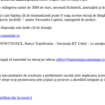
e strângerea sumei de 5000 de euro, necesară închirierii, amenajării şi do
r care înţeleg cât de traumatizantă poate fi viaţa acestor micuţi de lângă 
jocul, jucăriile ”, spune Alexandra Laptoiu, managerul de proiect.
a dispoziţie mai multe căi de donaţie:
omunitate.ro
57819XX, Banca Transilvania – Sucursala BT Unirii – cu menţiunea 
rugaţi să transmită un mesaj pe adresa
office@impreunaincomunitate.ro
ea mecanismelor de rezolvare a problemelor sociale prin implicarea actoril
e are drept scop promovarea prin acţiuni şi proiecte a abordării integrate şi
abilitati din Sectorul 4