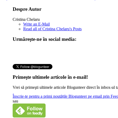
Despre Autor
Cristina Chelaru
Write an E-Mail
Read all of Cristina Chelaru's Posts
Urmăreşte-ne în social media:
Primeşte ultimele articole în e-mail!
Vrei să primeşti ultimele articole Blogunteer direct în inbox-u
Înscrie-te pentru a primi noutățile Blogunteer pe email prin Fe
sau