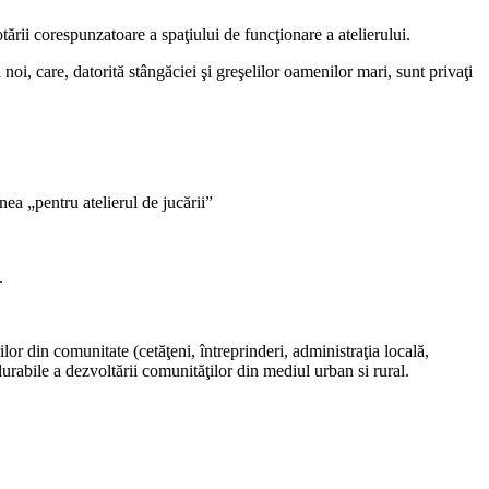
tării corespunzatoare a spaţiului de funcţionare a atelierului.
noi, care, datorită stângăciei şi greşelilor oamenilor mari, sunt privaţi
„pentru atelierul de jucării”
.
or din comunitate (cetăţeni, întreprinderi, administraţia locală,
 durabile a dezvoltării comunităţilor din mediul urban si rural.