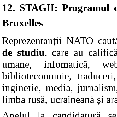
12.
STAGII: Programul d
Bruxelles
Reprezentanții NATO cau
de studiu
, care au calific
umane, infomatică, we
biblioteconomie, traduceri
inginerie, media, jurnalis
limba rusă, ucraineană și ar
Apelul la candidatură s