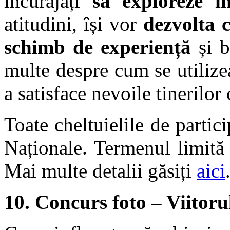
încurajați
să exploreze i
atitudini, își vor
dezvolta
schimb de experiență
și b
multe despre cum se utiliz
a satisface nevoile tinerilor
Toate cheltuielile de partic
Naționale. Termenul limită 
Mai multe detalii găsiți
aici
10. Concurs foto – Viitorul