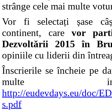
strânge cele mai multe votur
Vor fi selectați șase câș
continent, care
vor part
Dezvoltării 2015 în Bru
opiniile cu liderii din între
Înscrierile se încheie pe d
multe inf
http://eudevdays.eu/doc/E
s.pdf