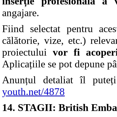
inserție profesională a v
angajare.
Fiind selectat pentru ace
călătorie, vize, etc.) relev
proiectului
vor fi acoperi
Aplicațiile se pot depune p
Anunțul detaliat îl puteț
youth.net/4878
14.
STAGII: British Emba