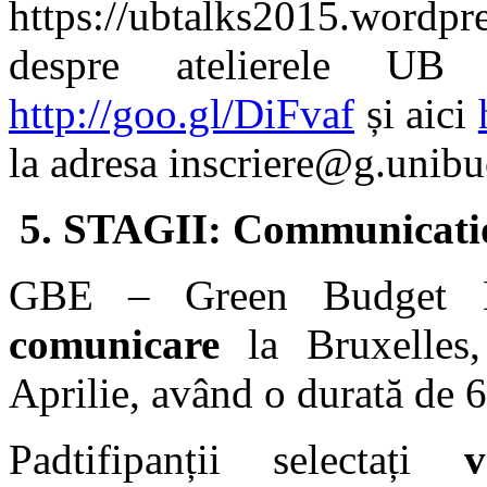
https://ubtalks2015.word
despre atelierele UB
http://goo.gl/DiFvaf
și aici
la adresa inscriere@g.unibu
5. STAGII: Communicatio
GBE – Green Budget 
comunicare
la Bruxelles,
Aprilie, având o durată de 6
Padtifipanții selectați
v