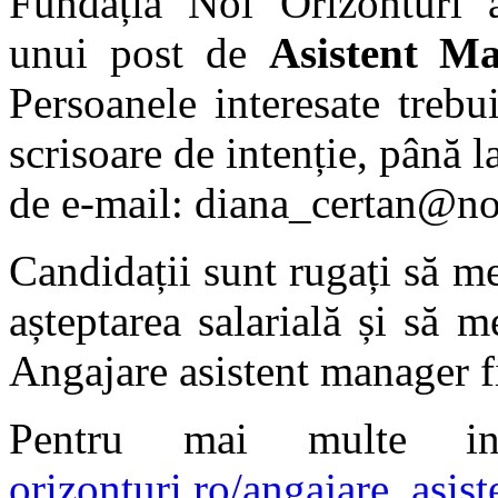
Fundația Noi Orizonturi a
unui post de
Asistent M
Persoanele interesate trebu
scrisoare de intenție, până 
de e-mail: diana_certan@noi
Candidații sunt rugați să me
așteptarea salarială și să 
Angajare asistent manager f
Pentru mai multe inf
orizonturi.ro/angajare_asis