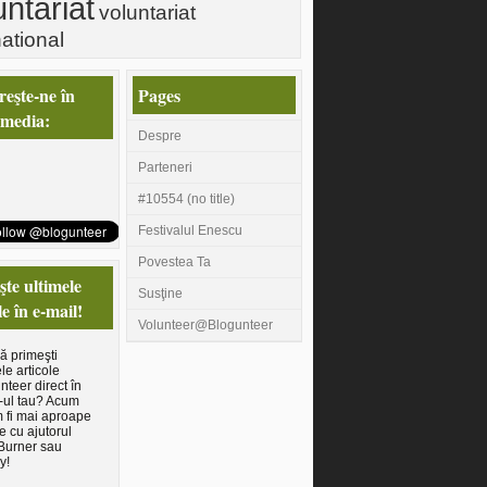
untariat
voluntariat
national
eşte-ne în
Pages
 media:
Despre
Parteneri
#10554 (no title)
Festivalul Enescu
Povestea Ta
te ultimele
Susţine
le în e-mail!
Volunteer@Blogunteer
să primeşti
le articole
nteer direct în
-ul tau? Acum
 fi mai aproape
e cu ajutorul
Burner sau
y!