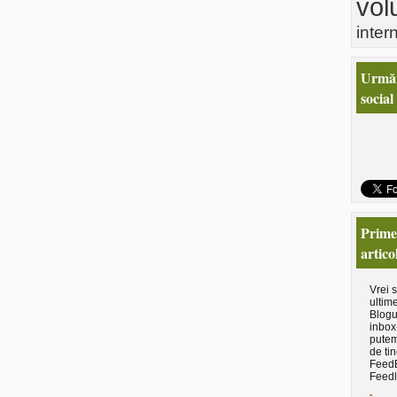
vol
inter
Urmăr
social
Primeş
artico
Vrei 
ultime
Blogu
inbox
putem
de tin
Feed
Feedl