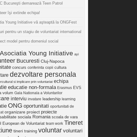
 Bucureşti demarează Teen Patrol
eer îşi extinde echipa!
tia Young Initiative vă aşteaptă la ONGFest
uri pentru un stagiu de voluntariat international
iect model pentru domeniul social
Asociatia Young Initiative
ayi
unteer
Bucuresti
Cluj-Napoca
itate
concurs
cultura
conferinta
copii
dezvoltare personala
tare
echipa
ercultural si implicare prin voluntariat
tie
educatie non-formala
Erasmus
EVS
ia volum
Gala Nationala a Voluntarilor
care
interviu
invatare
leadership
learning
ONG
tie
oportunitati
oportunitati de
proiect
proiecte
organizare
iat
Romania
abilitate sociala
scoala de vara
Tineret
ul European de Voluntariat
team work
voluntar
tiune
voluntari
tineri
training