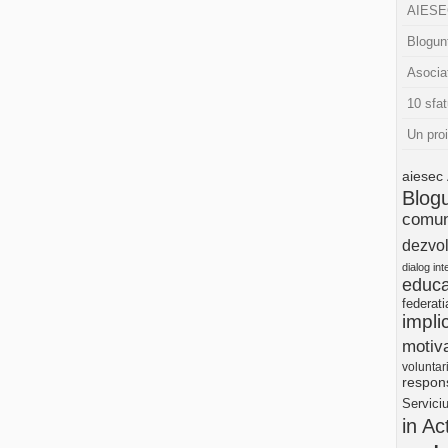
AIESEC
Blogunt
Asocia
10 sfat
Un pro
aiesec
Blog
comun
dezvol
dialog int
educa
federat
impli
motiva
voluntar
respons
Servici
in Ac