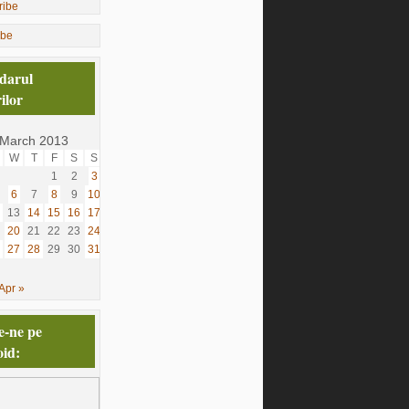
ibe
darul
ilor
March 2013
W
T
F
S
S
1
2
3
6
7
8
9
10
13
14
15
16
17
20
21
22
23
24
27
28
29
30
31
Apr »
e-ne pe
id: