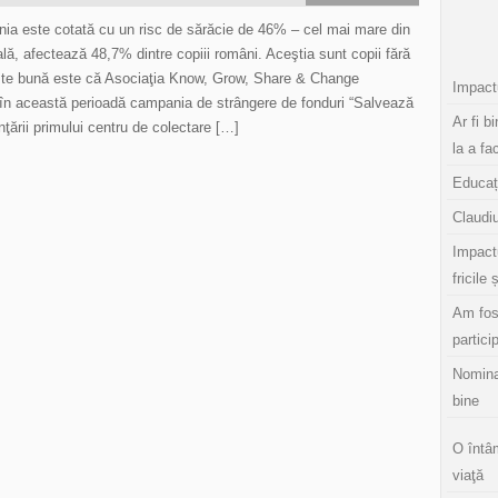
nia este cotată cu un risc de sărăcie de 46% – cel mai mare din
lă, afectează 48,7% dintre copiii români. Aceştia sunt copii fără
veste bună este că Asociaţia Know, Grow, Share & Change
Impactu
această perioadă campania de strângere de fonduri “Salvează
Ar fi b
inţării primului centru de colectare […]
la a fa
Educaț
Claudiu
Impact
fricile 
Am fos
partici
Nomina
bine
O întâ
viaţă