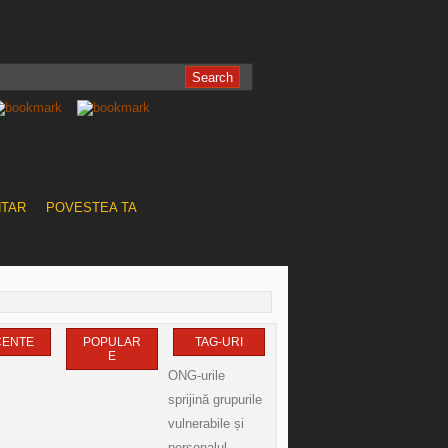
NTAR
POVESTEA TA
CENTE
POPULAR
TAG-URI
E
ONG-urile
sprijină grupurile
vulnerabile și
personalul