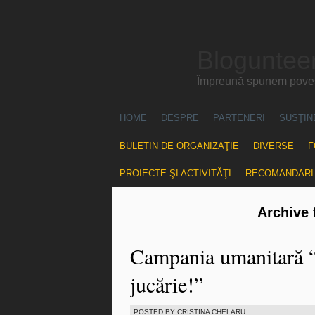
Blogunteer
Împreună spunem povest
HOME
DESPRE
PARTENERI
SUSŢIN
BULETIN DE ORGANIZAŢIE
DIVERSE
F
PROIECTE ŞI ACTIVITĂŢI
RECOMANDARI
Archive 
Campania umanitară “S
jucărie!”
POSTED BY CRISTINA CHELARU