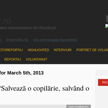
.ro
ea voluntariatului din România!
E
POVESTEA TA
VOLUNTEER@BLOGUNTEER
OTOREPORTAJ
HIGHLIGHTED
INTERVIURI
PORTRET DE VOLU
REPORTAJ
VOLUNTARIAT
for March 5th, 2013
RE
alvează o copilărie, salvând o
ADD COMMENTS