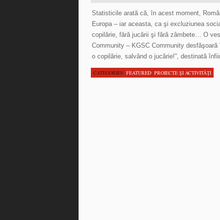
Statisticile arată că, în acest moment, Româ
Europa – iar aceasta, ca şi excluziunea socia
copilărie, fără jucării şi fără zâmbete… O 
Community – KGSC Community desfăşoară în 
o copilărie, salvând o jucărie!”, destinată înfi
CATEGORIES:
FEATURED
,
PROIECTE ŞI ACTIVITĂŢI