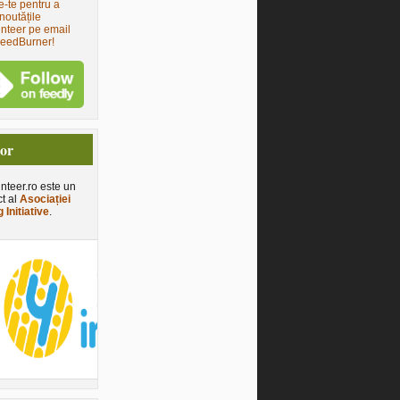
e-te pentru a
noutățile
nteer pe email
FeedBurner!
tor
nteer.ro este un
ct al
Asociației
 Initiative
.