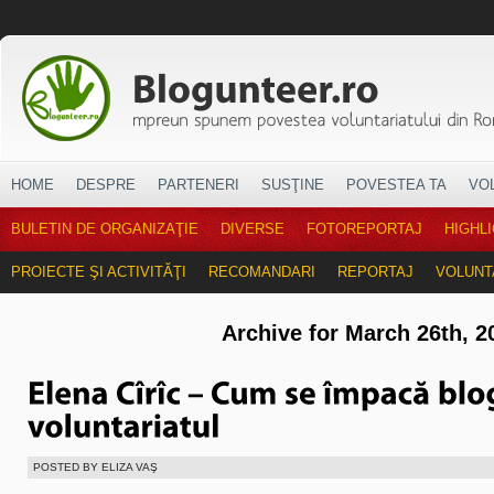
HOME
DESPRE
PARTENERI
SUSŢINE
POVESTEA TA
VO
BULETIN DE ORGANIZAŢIE
DIVERSE
FOTOREPORTAJ
HIGHL
PROIECTE ŞI ACTIVITĂŢI
RECOMANDARI
REPORTAJ
VOLUNT
Archive for March 26th, 2
POSTED BY ELIZA VAŞ