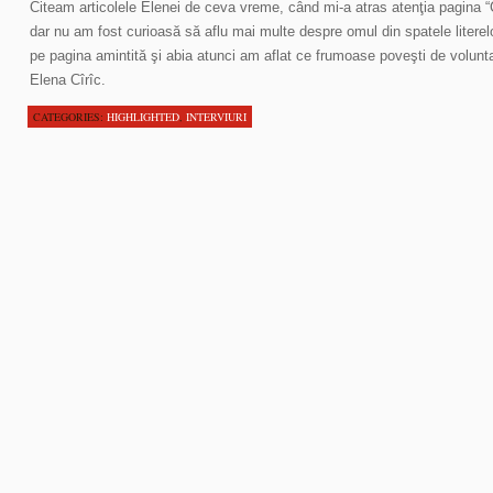
Citeam articolele Elenei de ceva vreme, când mi-a atras atenţia pagina “C
dar nu am fost curioasă să aflu mai multe despre omul din spatele literelo
pe pagina amintită şi abia atunci am aflat ce frumoase poveşti de volunta
Elena Cîrîc.
CATEGORIES:
HIGHLIGHTED
,
INTERVIURI