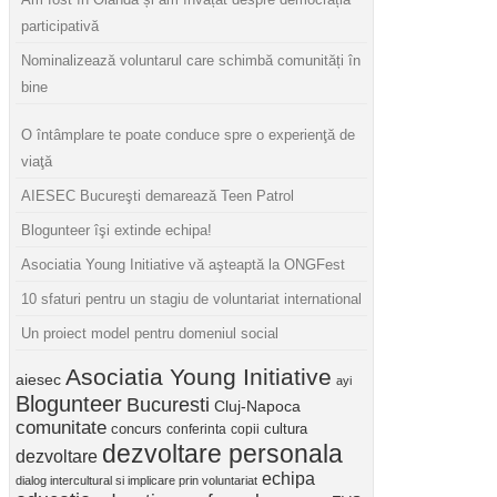
participativă
Nominalizează voluntarul care schimbă comunități în
bine
O întâmplare te poate conduce spre o experienţă de
viaţă
AIESEC Bucureşti demarează Teen Patrol
Blogunteer îşi extinde echipa!
Asociatia Young Initiative vă aşteaptă la ONGFest
10 sfaturi pentru un stagiu de voluntariat international
Un proiect model pentru domeniul social
Asociatia Young Initiative
aiesec
ayi
Blogunteer
Bucuresti
Cluj-Napoca
comunitate
concurs
cultura
conferinta
copii
dezvoltare personala
dezvoltare
echipa
dialog intercultural si implicare prin voluntariat