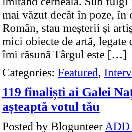
imitând cerneala. Sub fulgi
mai văzut decât în poze, în
Român, stau meșterii și artiș
mici obiecte de artă, legate 
îmi răsună Târgul este […]
Categories:
Featured
,
Interv
119 finaliști ai Galei N
așteaptă votul tău
Posted by Blogunteer
ADD