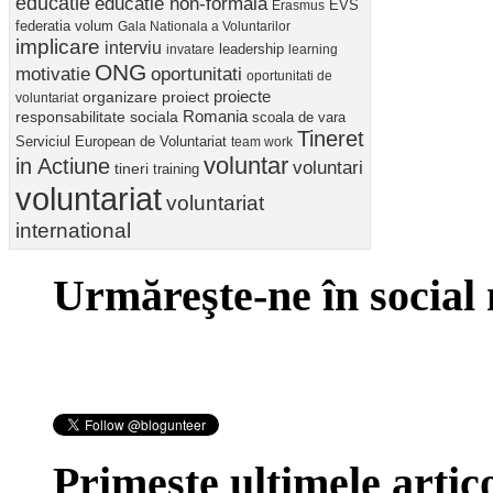
educatie
educatie non-formala
Erasmus
EVS
federatia volum
Gala Nationala a Voluntarilor
implicare
interviu
invatare
leadership
learning
ONG
motivatie
oportunitati
oportunitati de
proiect
proiecte
organizare
voluntariat
Romania
responsabilitate sociala
scoala de vara
Tineret
Serviciul European de Voluntariat
team work
voluntar
in Actiune
voluntari
tineri
training
voluntariat
voluntariat
international
Urmăreşte-ne în social
Primeşte ultimele artico