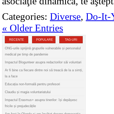
asociaţie dinamică, te aştep
Categories:
Diverse
,
Do-It-
« Older Entries
RECENTE
POPULARE
TAG-URI
ONG-urile sprijină grupurile vulnerabile și personalul
medical pe timp de pandemie
Impactul Blogunteer asupra redactorilor săi voluntari
Ar fi bine ca fiecare dintre noi să treacă de la a simți,
la a face
Educația non-formală pentru profesori
Claudiu și magia voluntariatului
Impactul Erasmus+ asupra tinerilor: își depășesc
fricile și prejudecățile
Am fost în Olanda și am învățat despre democrația