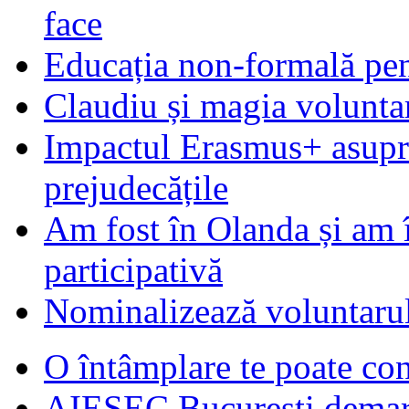
face
Educația non-formală pen
Claudiu și magia voluntar
Impactul Erasmus+ asupra t
prejudecățile
Am fost în Olanda și am 
participativă
Nominalizează voluntarul
O întâmplare te poate con
AIESEC Bucureşti demare