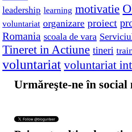
O
motivatie
leadership
learning
pr
proiect
organizare
voluntariat
Romania
scoala de vara
Serviciu
Tineret in Actiune
tineri
trai
voluntariat
voluntariat in
Urmăreşte-ne în social