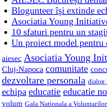
Blogunteer îşi extinde ec
Asociatia Young Initiati
10 sfaturi pentru un stagi
Un proiect model pentru 
Asociatia Young Init
aiesec
comunitate
Cluj-Napoca
conc
dezvoltare personala
dialog 
educatie
echipa
educatie n
volum
Gala Nationala a Voluntarilor