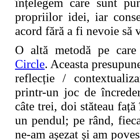
înțelegem care sunt pun
propriilor idei, iar con
acord fără a fi nevoie să 
O altă metodă pe care
Circle
. Aceasta presupune
reflecție / contextuali
printr-un joc de încrede
câte trei, doi stăteau față 
un pendul; pe rând, fieca
ne-am așezat și am povest