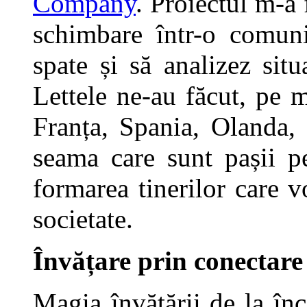
Company
. Proiectul m-a 
schimbare într-o comuni
spate și să analizez situ
Lettele ne-au făcut, pe m
Franța, Spania, Olanda,
seama care sunt pașii p
formarea tinerilor care v
societate.
Învățare prin conectare
Magia învățării de la înc