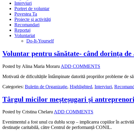
Interviuri
Portret de voluntar
Povestea Ta
Proiecte şi activităţi
Recomandari
Reportaj
Voluntariat
Do-It-Yourself
Voluntar pentru sănătate- când dorința de a
Posted by Alina Maria Moraru
ADD COMMENTS
Motivată de dificultățile întâmpinate datorită propriilor probleme de s
Categories:
Buletin de Organizaţie
,
Highlighted
,
Interviuri
,
Recomand
Târgul micilor meşteşugari şi antreprenor
Posted by Cristina Chelaru
ADD COMMENTS
Evenimentul a fost unul cu dublu scop – implicarea copiilor în activităţi 
destinație caritabilă, către Centrul de performanță CONIL.