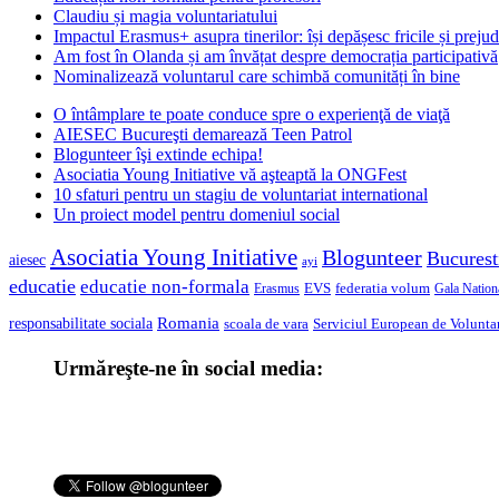
Claudiu și magia voluntariatului
Impactul Erasmus+ asupra tinerilor: își depășesc fricile și prejud
Am fost în Olanda și am învățat despre democrația participativă
Nominalizează voluntarul care schimbă comunități în bine
O întâmplare te poate conduce spre o experienţă de viaţă
AIESEC Bucureşti demarează Teen Patrol
Blogunteer îşi extinde echipa!
Asociatia Young Initiative vă aşteaptă la ONGFest
10 sfaturi pentru un stagiu de voluntariat international
Un proiect model pentru domeniul social
Asociatia Young Initiative
Blogunteer
Bucurest
aiesec
ayi
educatie
educatie non-formala
federatia volum
EVS
Gala Nationa
Erasmus
Romania
responsabilitate sociala
scoala de vara
Serviciul European de Voluntar
Urmăreşte-ne în social media: