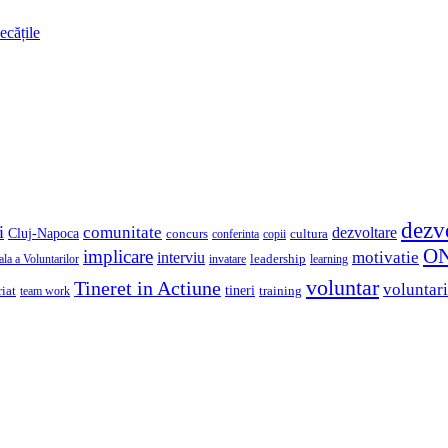
ecățile
dezv
i
comunitate
dezvoltare
Cluj-Napoca
concurs
cultura
copii
conferinta
O
implicare
motivatie
interviu
la a Voluntarilor
invatare
leadership
learning
voluntar
Tineret in Actiune
voluntari
iat
tineri
team work
training