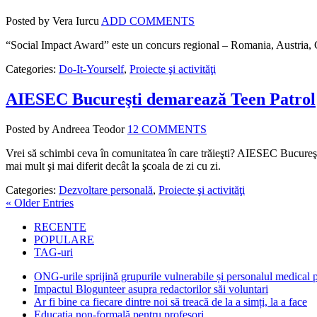
Posted by Vera Iurcu
ADD COMMENTS
“Social Impact Award” este un concurs regional – Romania, Austria, Ce
Categories:
Do-It-Yourself
,
Proiecte şi activităţi
AIESEC Bucureşti demarează Teen Patrol
Posted by Andreea Teodor
12 COMMENTS
Vrei să schimbi ceva în comunitatea în care trăieşti? AIESEC Bucureşti t
mai mult şi mai diferit decât la şcoala de zi cu zi.
Categories:
Dezvoltare personală
,
Proiecte şi activităţi
« Older Entries
RECENTE
POPULARE
TAG-uri
ONG-urile sprijină grupurile vulnerabile și personalul medical
Impactul Blogunteer asupra redactorilor săi voluntari
Ar fi bine ca fiecare dintre noi să treacă de la a simți, la a face
Educația non-formală pentru profesori