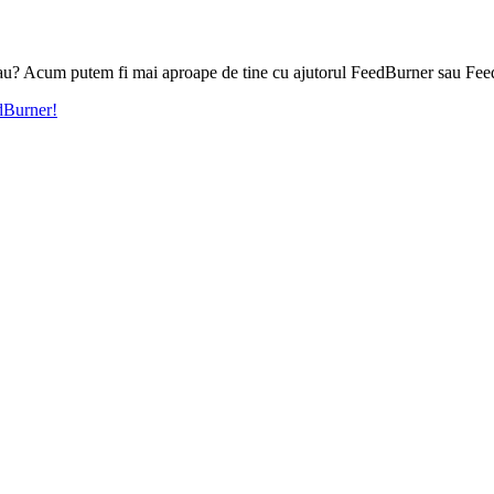
l tau? Acum putem fi mai aproape de tine cu ajutorul FeedBurner sau Fee
edBurner!