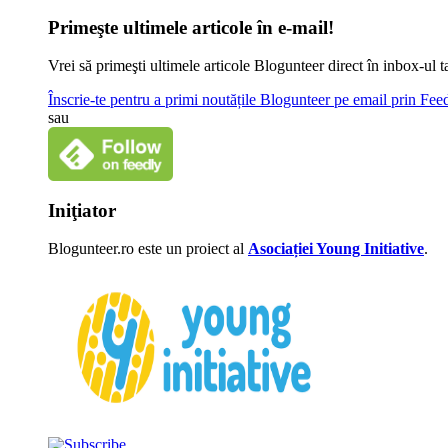
Primeşte ultimele articole în e-mail!
Vrei să primeşti ultimele articole Blogunteer direct în inbox-u
Înscrie-te pentru a primi noutățile Blogunteer pe email prin Fe
sau
Iniţiator
Blogunteer.ro este un proiect al
Asociației Young Initiative
.