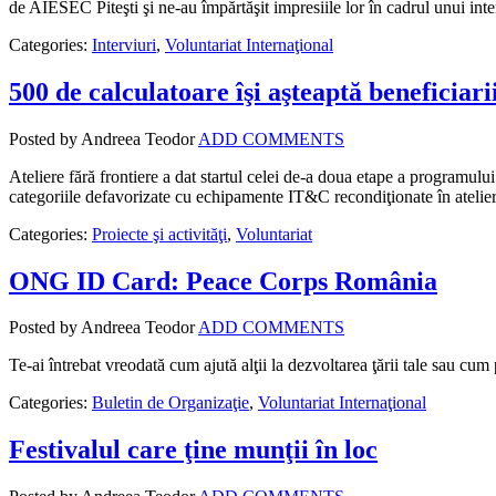
de AIESEC Piteşti şi ne-au împărtăşit impresiile lor în cadrul unui inte
Categories:
Interviuri
,
Voluntariat Internaţional
500 de calculatoare îşi aşteaptă beneficiari
Posted by Andreea Teodor
ADD COMMENTS
Ateliere fără frontiere a dat startul celei de-a doua etape a programu
categoriile defavorizate cu echipamente IT&C recondiţionate în atelier
Categories:
Proiecte şi activităţi
,
Voluntariat
ONG ID Card: Peace Corps România
Posted by Andreea Teodor
ADD COMMENTS
Te-ai întrebat vreodată cum ajută alţii la dezvoltarea ţării tale sau cum 
Categories:
Buletin de Organizaţie
,
Voluntariat Internaţional
Festivalul care ţine munţii în loc