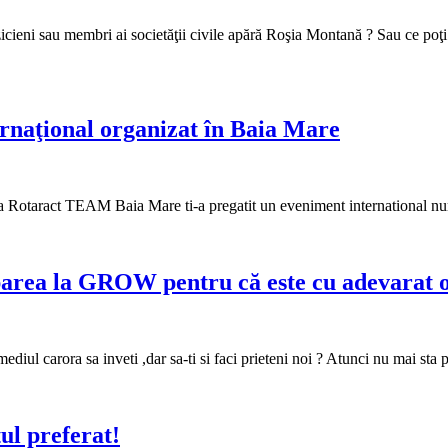
muzicieni sau membri ai societăţii civile apără Roşia Montană ? Sau ce poţ
naţional organizat în Baia Mare
la ca Rotaract TEAM Baia Mare ti-a pregatit un eveniment international nu
parea la GROW pentru că este cu adevarat 
ermediul carora sa inveti ,dar sa-ti si faci prieteni noi ? Atunci nu mai s
ul preferat!