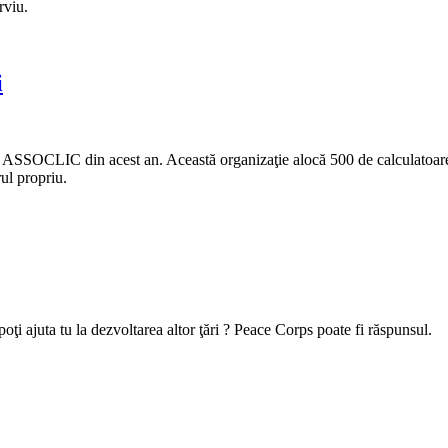
rviu.
i
lui ASSOCLIC din acest an. Această organizaţie alocă 500 de calculatoare
ul propriu.
poţi ajuta tu la dezvoltarea altor ţări ? Peace Corps poate fi răspunsul.