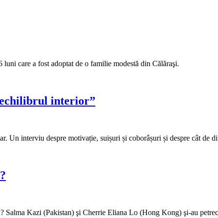
6 luni care a fost adoptat de o familie modestă din Călăraşi.
chilibrul interior”
. Un interviu despre motivație, suișuri și coborâșuri și despre cât de di
 ?
nia? Salma Kazi (Pakistan) şi Cherrie Eliana Lo (Hong Kong) şi-au petrecu