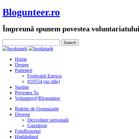
Blogunteer.ro
Împreună spunem povestea voluntariatulu
Home
Despre
Parteneri
Festivalul Enescu
#10554 (no title)
Susţine
Povestea Ta
Volunteer@Blogunteer
Buletin de Organizaţie
Diverse
Dezvoltare personală
Guestpost
FotoReportaj
Highlighted