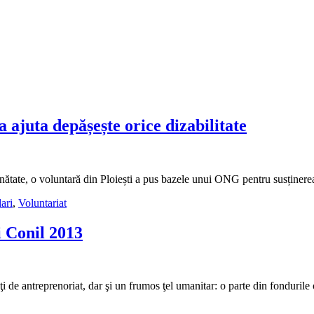
 ajuta depășește orice dizabilitate
ănătate, o voluntară din Ploiești a pus bazele unui ONG pentru susținere
ari
,
Voluntariat
i Conil 2013
de antreprenoriat, dar şi un frumos ţel umanitar: o parte din fondurile obț