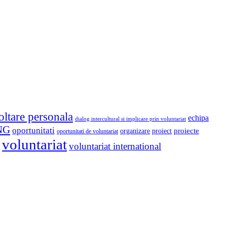
oltare personala
echipa
dialog intercultural si implicare prin voluntariat
NG
oportunitati
proiect
proiecte
organizare
oportunitati de voluntariat
voluntariat
voluntariat international