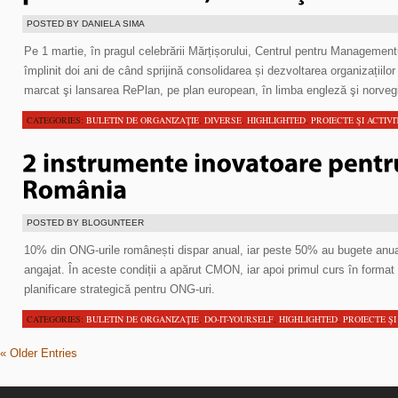
POSTED BY DANIELA SIMA
Pe 1 martie, în pragul celebrării Mărțișorului, Centrul pentru Management
împlinit doi ani de când sprijină consolidarea și dezvoltarea organizațiil
marcat şi lansarea RePlan, pe plan european, în limba engleză şi norveg
CATEGORIES:
BULETIN DE ORGANIZAŢIE
,
DIVERSE
,
HIGHLIGHTED
,
PROIECTE ŞI ACTIVI
POSTED BY BLOGUNTEER
10% din ONG-urile românești dispar anual, iar peste 50% au bugete anua
angajat. În aceste condiții a apărut CMON, iar apoi primul curs în form
planificare strategică pentru ONG-uri.
CATEGORIES:
BULETIN DE ORGANIZAŢIE
,
DO-IT-YOURSELF
,
HIGHLIGHTED
,
PROIECTE ŞI
« Older Entries