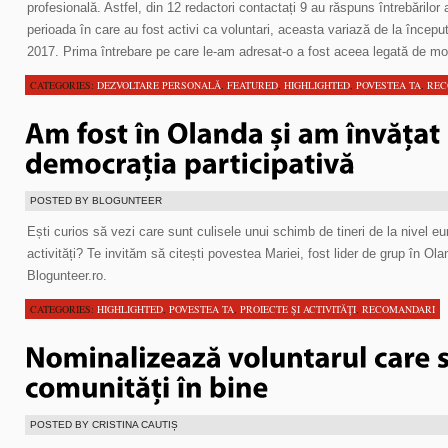
profesională. Astfel, din 12 redactori contactați 9 au răspuns întrebărilo
perioada în care au fost activi ca voluntari, aceasta variază de la început
2017. Prima întrebare pe care le-am adresat-o a fost aceea legată de mo
CATEGORIES:
DEZVOLTARE PERSONALĂ
,
FEATURED
,
HIGHLIGHTED
,
POVESTEA TA
,
REC
POSTED BY BLOGUNTEER
Ești curios să vezi care sunt culisele unui schimb de tineri de la nivel e
activități? Te invităm să citești povestea Mariei, fost lider de grup în Ola
Blogunteer.ro.
CATEGORIES:
HIGHLIGHTED
,
POVESTEA TA
,
PROIECTE ŞI ACTIVITĂŢI
,
RECOMANDARI
POSTED BY CRISTINA CAUTIȘ