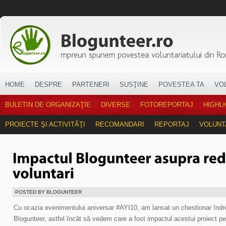
HOME
DESPRE
PARTENERI
SUSŢINE
POVESTEA TA
VO
BULETIN DE ORGANIZAŢIE
DIVERSE
FOTOREPORTAJ
HIGHL
PROIECTE ŞI ACTIVITĂŢI
RECOMANDARI
REPORTAJ
VOLUNT
POSTED BY BLOGUNTEER
Cu ocazia evenimentului aniversar #AYI10, am lansat un chestionar îndrept
Blogunteer, astfel încât să vedem care a fost impactul acestui proiect pe