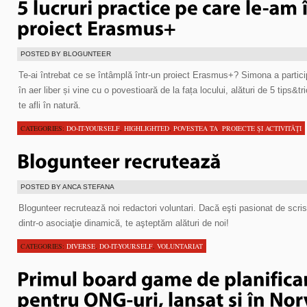
POSTED BY BLOGUNTEER
Te-ai întrebat ce se întâmplă într-un proiect Erasmus+? Simona a participa
în aer liber și vine cu o povestioară de la fața locului, alături de 5 tips&tr
te afli în natură.
CATEGORIES:
DO-IT-YOURSELF
,
HIGHLIGHTED
,
POVESTEA TA
,
PROIECTE ŞI ACTIVITĂŢI
POSTED BY ANCA STEFANA
Blogunteer recrutează noi redactori voluntari. Dacă eşti pasionat de scris,
dintr-o asociaţie dinamică, te aşteptăm alături de noi!
CATEGORIES:
DIVERSE
,
DO-IT-YOURSELF
,
VOLUNTARIAT