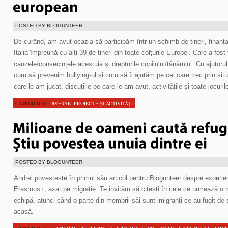
POSTED BY BLOGUNTEER
De curând, am avut ocazia să participăm într-un schimb de tineri, finanț
Italia împreună cu alți 39 de tineri din toate colțurile Europei. Care a fos
cauzele/consecințele acestuia și drepturile copilului/tânărului. Cu ajutor
cum să prevenim bullying-ul și cum să îi ajutăm pe cei care trec prin situa
care le-am jucat, discuțiile pe care le-am avut, activitățile și toate jocuri
CATEGORIES:
DIVERSE
,
PROIECTE ŞI ACTIVITĂŢI
POSTED BY BLOGUNTEER
Andrei povestește în primul său articol pentru Blogunteer despre experien
Erasmus+, axat pe migrație. Te invităm să citești în cele ce urmează o m
echipă, atunci când o parte din membrii săi sunt imigranți ce au fugit de 
acasă.