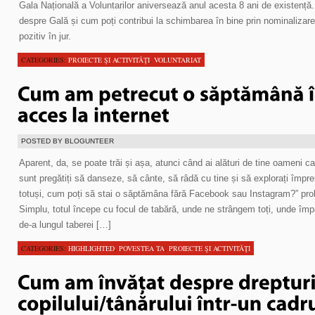
Gala Națională a Voluntarilor aniversează anul acesta 8 ani de existență. 
despre Gală și cum poți contribui la schimbarea în bine prin nominalizar
pozitiv în jur.
CATEGORIES:
PROIECTE ŞI ACTIVITĂŢI
,
VOLUNTARIAT
POSTED BY BLOGUNTEER
Aparent, da, se poate trăi și așa, atunci când ai alături de tine oameni car
sunt pregătiți să danseze, să cânte, să râdă cu tine și să explorați împre
totuși, cum poți să stai o săptămâna fără Facebook sau Instagram?” proba
Simplu, totul începe cu focul de tabără, unde ne strângem toți, unde împ
de-a lungul taberei […]
CATEGORIES:
HIGHLIGHTED
,
POVESTEA TA
,
PROIECTE ŞI ACTIVITĂŢI