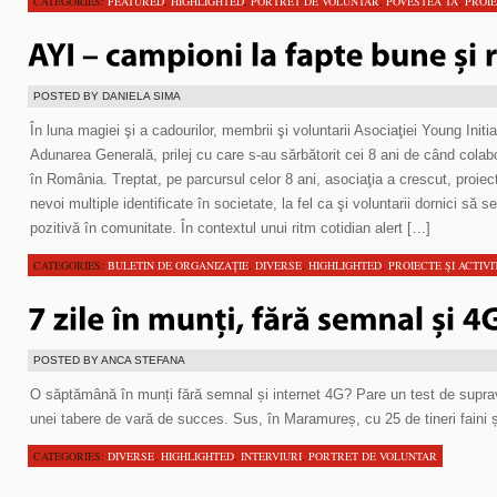
CATEGORIES:
FEATURED
,
HIGHLIGHTED
,
PORTRET DE VOLUNTAR
,
POVESTEA TA
,
PROIE
POSTED BY DANIELA SIMA
În luna magiei şi a cadourilor, membrii şi voluntarii Asociaţiei Young Init
Adunarea Generală, prilej cu care s-au sărbătorit cei 8 ani de când cola
în România. Treptat, pe parcursul celor 8 ani, asociaţia a crescut, proiec
nevoi multiple identificate în societate, la fel ca şi voluntarii dornici să
pozitivă în comunitate. În contextul unui ritm cotidian alert […]
CATEGORIES:
BULETIN DE ORGANIZAŢIE
,
DIVERSE
,
HIGHLIGHTED
,
PROIECTE ŞI ACTIVI
POSTED BY ANCA STEFANA
O săptămână în munți fără semnal și internet 4G? Pare un test de suprav
unei tabere de vară de succes. Sus, în Maramureș, cu 25 de tineri faini și 
CATEGORIES:
DIVERSE
,
HIGHLIGHTED
,
INTERVIURI
,
PORTRET DE VOLUNTAR