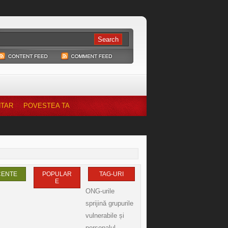
NTAR
POVESTEA TA
CENTE
POPULAR
TAG-URI
E
ONG-urile
sprijină grupurile
vulnerabile și
personalul