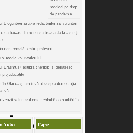
medical pe timp
de pandemie
l Blogunteer asupra redactorilor săi voluntari
ine ca fiecare dintre noi să treacă de la a simți,
ce
ia non-formală pentru profesori
 și magia voluntariatului
ul Erasmus+ asupra tinerilor: își depășesc
și prejudecățile
t în Olanda și am învățat despre democrația
pativă
lizează voluntarul care schimbă comunități în
e Autor
Pages