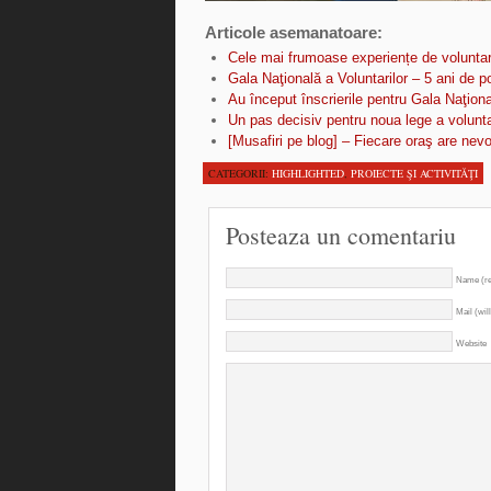
Articole asemanatoare:
Cele mai frumoase experiențe de voluntar
Gala Naţională a Voluntarilor – 5 ani de 
Au început înscrierile pentru Gala Naţiona
Un pas decisiv pentru noua lege a volunta
[Musafiri pe blog] – Fiecare oraş are nevo
CATEGORII:
HIGHLIGHTED
,
PROIECTE ŞI ACTIVITĂŢI
Posteaza un comentariu
Name (re
Mail (wil
Website