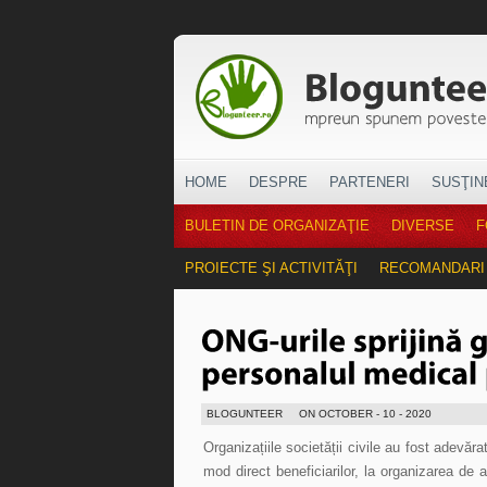
HOME
DESPRE
PARTENERI
SUSŢIN
BULETIN DE ORGANIZAŢIE
DIVERSE
F
PROIECTE ŞI ACTIVITĂŢI
RECOMANDARI
BLOGUNTEER
ON OCTOBER - 10 - 2020
Organizațiile societății civile au fost adevăra
mod direct beneficiarilor, la organizarea de 