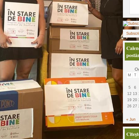
Subscr
Calen
postăr
Oc
M
T
5
6
12
13
19
20
26
27
« Jun
Citeşt