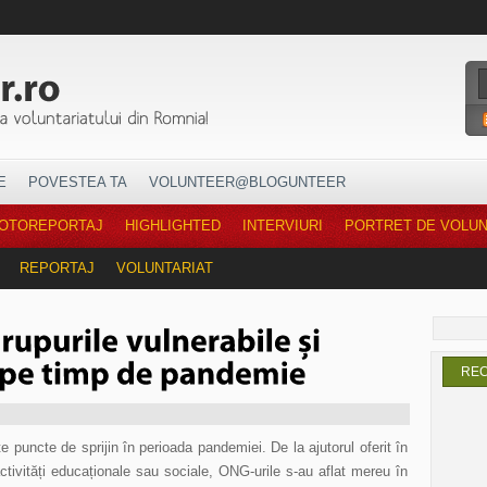
E
POVESTEA TA
VOLUNTEER@BLOGUNTEER
OTOREPORTAJ
HIGHLIGHTED
INTERVIURI
PORTRET DE VOLU
REPORTAJ
VOLUNTARIAT
RE
te puncte de sprijin în perioada pandemiei. De la ajutorul oferit în
activități educaționale sau sociale, ONG-urile s-au aflat mereu în