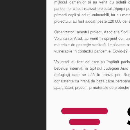
mijlocul oamenilor și au venit cu soluții ch
pandemie, a fost realizat proiectul „Sprijin p
primară copii și adulți vulnerabili, iar cu mat
proiectului au fost alocați peste 120 000 de le
Organizatorii acestui proiect, Asociația Spri
Voluntarilor Arad, au venit în sprijinul comu
materiale de protecție sanitară. Implicarea a 
vulnerabile în contextul pandemiei Covid-19, 
Voluntarii au fost cei care au împărțit pac
bebeluși internați în Spitalul Județean Arad 
(refugiați) care se află în tranzit prin R
consistente cu hrană de bază către persoane 
aparținători, precum și materiale de protecție