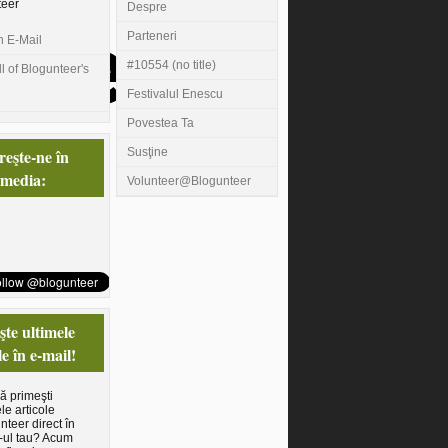
teer
Despre
Parteneri
n E-Mail
#10554 (no title)
l of Blogunteer's
Festivalul Enescu
Povestea Ta
eşte-ne în
Susţine
 media:
Volunteer@Blogunteer
te ultimele
le în e-mail!
să primeşti
le articole
nteer direct în
-ul tau? Acum