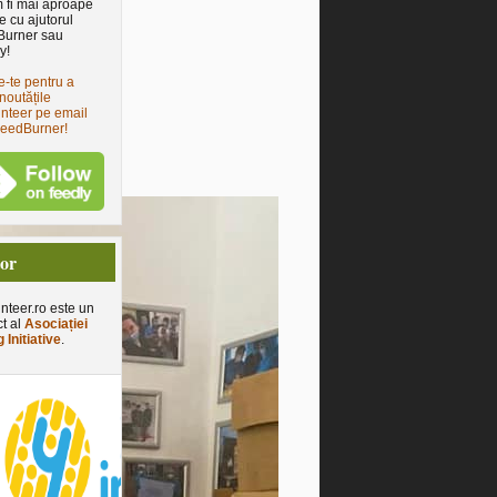
 fi mai aproape
e cu ajutorul
Burner sau
y!
e-te pentru a
noutățile
nteer pe email
FeedBurner!
tor
nteer.ro este un
ct al
Asociației
 Initiative
.