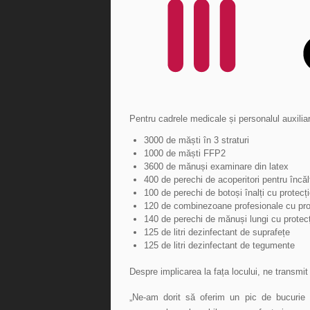
Pentru cadrele medicale și personalul auxilia
3000 de măști în 3 straturi
1000 de măști FFP2
3600 de mănuși examinare din latex
400 de perechi de acoperitori pentru încă
100 de perechi de botoși înalți cu protecț
120 de combinezoane profesionale cu pro
140 de perechi de mănuși lungi cu protecț
125 de litri dezinfectant de suprafețe
125 de litri dezinfectant de tegumente
Despre implicarea la fața locului, ne transmit
„Ne-am dorit să oferim un pic de bucurie ș