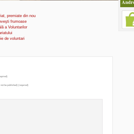
Andro
iat, premiate din nou
poveşti frumoase
lă a Voluntarilor
riatului
ie de voluntari
quired)
l not be published) (required)