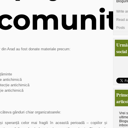
Blogun
Write a
Read al
Posts
Urmăr
r din Arad au fost donate materiale precum:
social
lțăminte
ie antichimică
tecție antichimică
ie antichimică
Primeş
artico
 câteva gânduri chiar organizatoarele:
Vrei 
ultime
Blogu
i speranță celor mai fragili în această perioadă – copiilor și
inbox