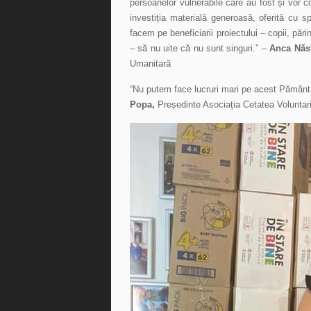
persoanelor vulnerabile care au fost și vor 
investiția materială generoasă, oferită cu s
facem pe beneficiarii proiectului – copii, pări
– să nu uite că nu sunt singuri.” –
Anca Năs
Umanitară
“Nu putem face lucruri mari pe acest Pământ
Popa,
Președinte Asociația Cetatea Voluntari