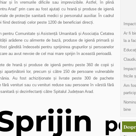
iar și în vremurile dificile sau imprevizibile. Astfel, în plină
entru Arad” prin care au fost ajutați cu hrană și produse de igienă
eriale de protecție sanitară medici și personalul auxiliar. În cadrul
i fiind destinați celor peste 1200 de beneficiari direcți.
Impactu
Ar fi b
jin pentru Comunitate și Asistență Umanitară și Asociația Cetatea
nității arădene cu alimente de bază, produse de igienă primară și
la a fa
fost gândită îndeosebi pentru sprijinirea grupurilor și persoanelor
Educaț
care au avut nevoie de cel mai mare sprijin în această perioadă.
Claudiu
hete de hrană și produse de igienă pentru peste 360 de copii și
Impact
și aparținătorii lor, precum și către 150 de persoane vulnerabile
fricile 
omânia. Au fost achiziționate și livrate peste 300 de pachete
fără venituri sau cu venituri reduse sau persoane în vârstă fără
Am fos
 sanitară și dezinfectanți către Spitalul Județean Arad.
partici
Nomina
bine
Despr