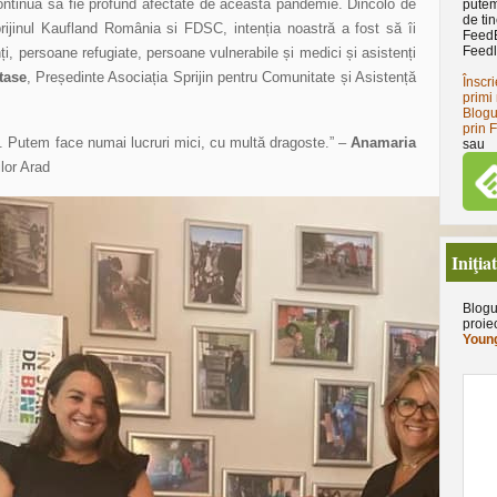
continua să fie profund afectate de această pandemie. Dincolo de
putem
de tin
prijinul Kaufland România si FDSC, intenția noastră a fost să îi
Feed
Feedl
nți, persoane refugiate, persoane vulnerabile și medici și asistenți
tase
, Președinte Asociația Sprijin pentru Comunitate și Asistență
Înscri
primi 
Blogu
prin 
. Putem face numai lucruri mici, cu multă dragoste.” –
Anamaria
sau
lor Arad
Iniţia
Blogu
proie
Young