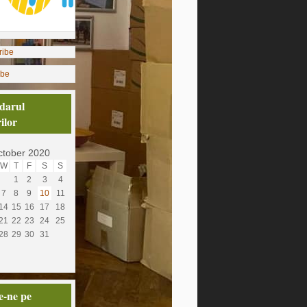
ibe
darul
ilor
tober 2020
W
T
F
S
S
1
2
3
4
7
8
9
10
11
14
15
16
17
18
21
22
23
24
25
28
29
30
31
e-ne pe