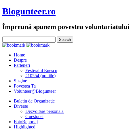
Blogunteer.ro
Împreună spunem povestea voluntariatulu
Home
Despre
Parteneri
Festivalul Enescu
#10554 (no title)
Susţine
Povestea Ta
Volunteer@Blogunteer
Buletin de Organizaţie
Diverse
Dezvoltare personală
Guestpost
FotoReportaj
Highlighted