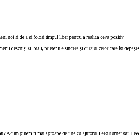
i noi și de a-și folosi timpul liber pentru a realiza ceva pozitiv.
nii deschiși și loiali, prieteniile sincere și curajul celor care își depășe
l tau? Acum putem fi mai aproape de tine cu ajutorul FeedBurner sau Fee