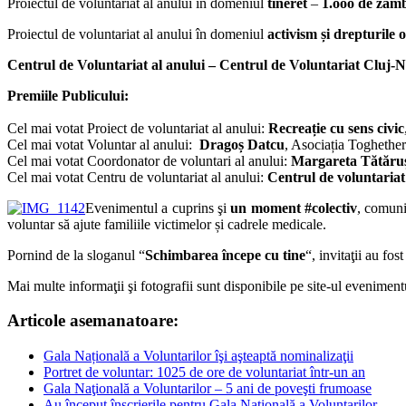
Proiectul de voluntariat al anului în domeniul
tineret
–
1.ooo de zâmb
Proiectul de voluntariat al anului în domeniul
activism și drepturile 
Centrul de Voluntariat al anului – Centrul de Voluntariat Cluj-
Premiile Publicului:
Cel mai votat Proiect de voluntariat al anului:
Recreație cu sens civic
Cel mai votat Voluntar al anului:
Dragoș Datcu
, Asociația Togheth
Cel mai votat Coordonator de voluntari al anului:
Margareta Tătăru
Cel mai votat Centru de voluntariat al anului:
Centrul de voluntaria
Evenimentul a cuprins şi
un moment #colectiv
, comun
voluntar să ajute familiile victimelor și cadrele medicale.
Pornind de la sloganul “
Schimbarea începe cu tine
“, invitaţii au fo
Mai multe informaţii şi fotografii sunt disponibile pe site-ul eveniment
Articole asemanatoare:
Gala Națională a Voluntarilor îşi aşteaptă nominalizaţii
Portret de voluntar: 1025 de ore de voluntariat într-un an
Gala Naţională a Voluntarilor – 5 ani de poveşti frumoase
Au început înscrierile pentru Gala Naţională a Voluntarilor