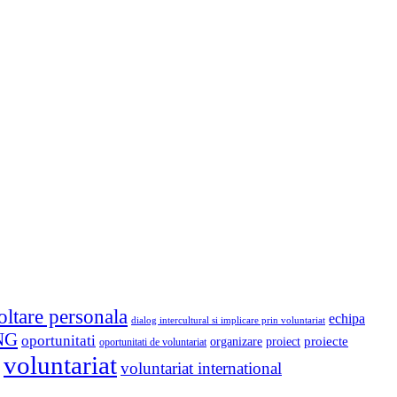
oltare personala
echipa
dialog intercultural si implicare prin voluntariat
NG
oportunitati
proiect
proiecte
organizare
oportunitati de voluntariat
voluntariat
voluntariat international