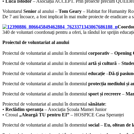
•
Luca Istodor
– Asociația ACCEPT. Prin proiecte precum QUEERO
Voluntarul
Senior
al anului –
Tom Geary
– Habitat for Humanity R
De 7 ani încoace, a fost implicat în mai multe proiecte de eradicare a să
Coordon
340 de voluntari coordonaţi pentru a oferi, la rândul lor sprijin educaț
Proiectul de voluntariat al anului
Proiectul de voluntariat al anului în domeniul
corporativ
–
Opening 
Proiectul de voluntariat al anului in domeniul
artă și cultură
–
Stude
Proiectul de voluntariat al anului în domeniul
educație
–
Dă-ţi pasiun
Proiectul de voluntariat al anului în domeniul
protecția mediului și 
Proiectul de voluntariat al anului în domeniul
sport și recreere
–
Mar
Proiectul de voluntariat al anului în domeniul
sănătate
:
•
Reclădim speranța
– Asociația Școala Mamei Junior
• Crosul
„Aleargă TU pentru EI”
– HOSPICE Casa Speranței
Proiectul de voluntariat al anului în domeniul
social
–
Eu, oltean de l