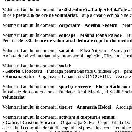
Voluntarul anului în domeniul
artă și cultură
–
Latip Abdul-Cair
– 
În cele
peste 336 de ore de voluntariat
, Latip a creat o echipă bine-
Voluntarul anului în domeniul
corporativ
–
Adelina Nedelcu
– pentr
Voluntarul anului în domeniul
educație
–
Mălina Ioana Palade
– Fun
Pentru cele
330 de ore de voluntariat dedicate copiilor din medii 
Voluntarul anului în domeniul
sănătate
–
Eliza Nițescu
– Asociația P
Ambasador al voluntariatului și promotor al implicării, Eliza are la ac
Voluntarul anului în domeniul
social
:
•
Gabriel Ciobotaru
– Fundația pentru Sănătate Orhideea Spa – pentru
•
Romana Sator
– Organizația Umanitară CONCORDIA – cea care îi preg
Voluntarul anului în domeniul
sport și recreere
–
Florin Răducioiu
–
În calitate de coordonator al Fundației Real Madrid, al Școlii Soci
voluntariat
.
Voluntarul anului în domeniul
tineret
–
Anamaria Holotă
– Asociați
Voluntarul anului în domeniul
activism și drepturile omului
:
•
Gabriel Cristian Văcaru
– Organizația Salvați Copiii Filiala Dol
accesului la educație, drepturile copilului și prevenirea consumului de