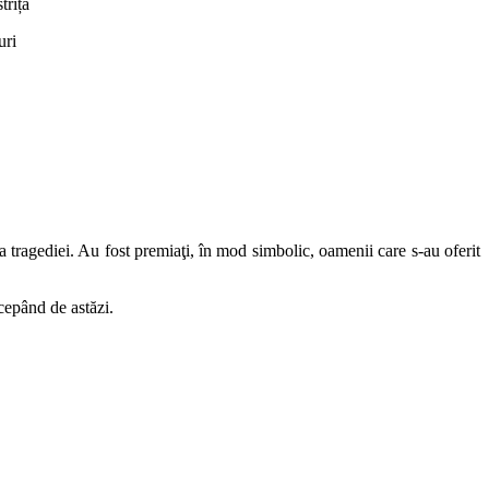
trița
uri
tragediei. Au fost premiaţi, în mod simbolic, oamenii care s-au oferit
ncepând de astăzi.