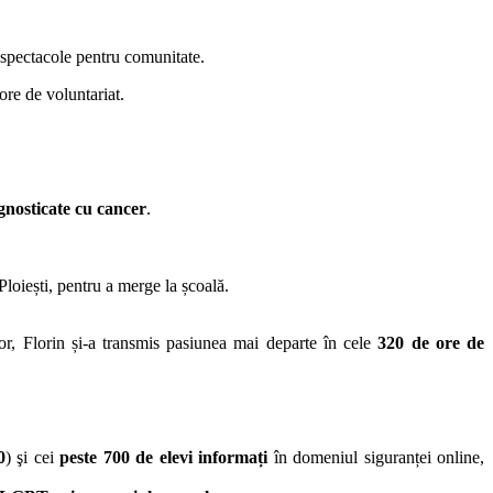
e spectacole pentru comunitate.
ore de voluntariat.
nosticate cu cancer
.
oiești, pentru a merge la școală.
or, Florin și-a transmis pasiunea mai departe în cele
320 de ore de
0
) şi cei
peste 700 de elevi informați
în domeniul siguranței online,