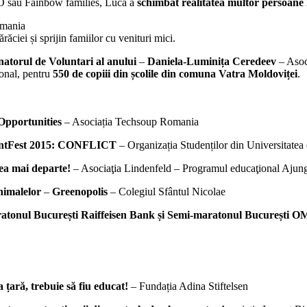
 sau Fainbow families, Luca a
schimbat realitatea multor persoan
omania
răciei și sprijin famiilor cu venituri mici.
atorul de Voluntari al anului
–
Daniela-Luminița Ceredeev
– Asoc
ional, pentru
550 de copiii din școlile din comuna Vatra Moldoviței
.
Opportunities
– Asociația Techsoup Romania
ntFest 2015: CONFLICT
– Organizația Studenților din Universitatea
ea mai departe!
– Asociaţia Lindenfeld – Programul educaţional Aj
animalelor
–
Greenopolis
– Colegiul Sfântul Nicolae
atonul București Raiffeisen Bank și Semi-maratonul București 
a țară, trebuie să fiu educat!
– Fundația Adina Stiftelsen