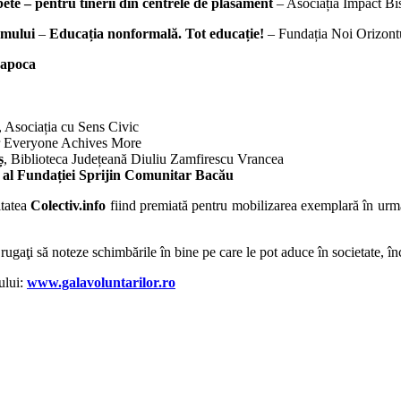
ete – pentru tinerii din centrele de plasament
– Asociația Impact Bis
omului
–
Educația nonformală. Tot educație!
– Fundația Noi Orizont
Napoca
, Asociația cu Sens Civic
er Everyone Achives More
ș
, Biblioteca Județeană Diuliu Zamfirescu Vrancea
t al Fundației Sprijin Comunitar Bacău
itatea
Colectiv.info
fiind premiată pentru mobilizarea exemplară în urma 
st rugaţi să noteze schimbările în bine pe care le pot aduce în societate, î
ului:
www.galavoluntarilor.ro