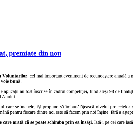
at, premiate din nou
a Voluntarilor
, cel mai important eveniment de recunoaştere anuală a me
i voie bună
.
 aplicaţii au fost înscrise în cadrul competiţiei, fiind aleşi 98 de finali
l Anului.
ui care se încheie, îşi propune să îmbunătăţească nivelul proiectelor
mână pentru fiecare dintre noi este să facem prin noi înşine, fără a aştepta
care arată că se poate schimba prin ea însăşi
. Iată-i pe cei care las