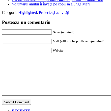
Voluntarul anului îi învaţă pe copii să ajungă Mari
Categorii:
Highlighted
,
Proiecte şi activităţi
Posteaza un comentariu
Name (required)
Mail (will not be published) (required)
Website
RECENTE