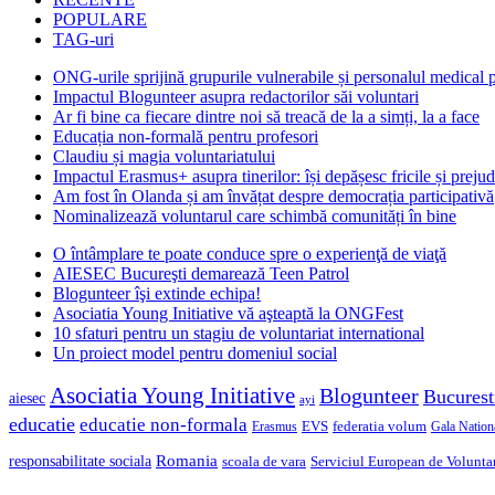
POPULARE
TAG-uri
ONG-urile sprijină grupurile vulnerabile și personalul medical
Impactul Blogunteer asupra redactorilor săi voluntari
Ar fi bine ca fiecare dintre noi să treacă de la a simți, la a face
Educația non-formală pentru profesori
Claudiu și magia voluntariatului
Impactul Erasmus+ asupra tinerilor: își depășesc fricile și prejud
Am fost în Olanda și am învățat despre democrația participativă
Nominalizează voluntarul care schimbă comunități în bine
O întâmplare te poate conduce spre o experienţă de viaţă
AIESEC Bucureşti demarează Teen Patrol
Blogunteer îşi extinde echipa!
Asociatia Young Initiative vă aşteaptă la ONGFest
10 sfaturi pentru un stagiu de voluntariat international
Un proiect model pentru domeniul social
Asociatia Young Initiative
Blogunteer
Bucurest
aiesec
ayi
educatie
educatie non-formala
federatia volum
EVS
Gala Nationa
Erasmus
Romania
responsabilitate sociala
scoala de vara
Serviciul European de Voluntar