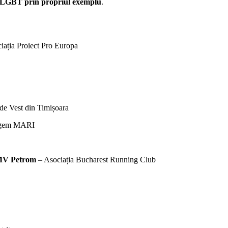
e LGBT prin propriul exemplu
.
iația Proiect Pro Europa
 de Vest din Timișoara
ungem MARI
OMV Petrom
– Asociația Bucharest Running Club