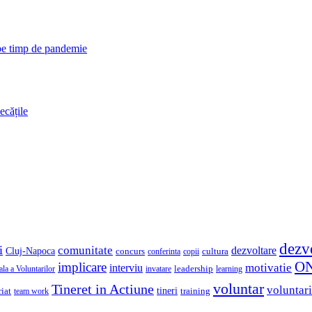
 pe timp de pandemie
ecățile
dezv
i
comunitate
dezvoltare
Cluj-Napoca
concurs
cultura
copii
conferinta
O
implicare
motivatie
interviu
la a Voluntarilor
invatare
leadership
learning
voluntar
Tineret in Actiune
voluntari
iat
tineri
team work
training