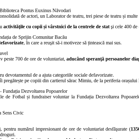
Biblioteca Pontus Euxinus Năvodari
consolidată de actori, un Laborator de teatru, trei piese de teatru și mult
u
activităţile cu copii și vârstnici de la centrele de stat
şi cele 400 de 
dația de Sprijin Comunitar Bacău
defavorizate
, în care a reuşit să-i motiveze să țintească mai sus.
avel
tiv peste 700 de ore de voluntariat,
aducând speranţă persoanelor diag
 devotamentul de a ajuta categoriile sociale defavorizate.
ătește pe copiii din cartierul sărac Mimiu, de la periferia orașului Pl
 Fundația Dezvoltarea Popoarelor
ale de Fotbal și fundraiser voluntar la Fundația Dezvoltarea Popoarel
a Sens Civic
j, pentru numărul impresionant de ore de voluntariat desfăşurate (
135
 droguri.