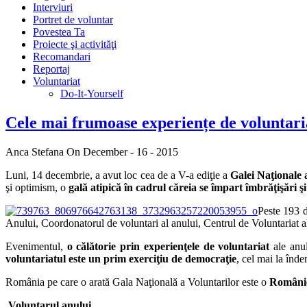
Interviuri
Portret de voluntar
Povestea Ta
Proiecte şi activităţi
Recomandari
Reportaj
Voluntariat
Do-It-Yourself
Cele mai frumoase experiențe de voluntari
Anca Stefana
On December - 16 - 2015
Luni, 14 decembrie, a avut loc cea de a V-a ediţie a
Galei Naţionale 
şi optimism, o
gală atipică în cadrul căreia se împart îmbrăţişări ş
Peste 193 de
Anului, Coordonatorul de voluntari al anului, Centrul de Voluntariat a
Evenimentul,
o călătorie prin experienţele de voluntariat
ale anul
voluntariatul este un prim exerciţiu de democraţie
, cel mai la înde
România pe care o arată Gala Naţională a Voluntarilor este o
Românie 
Voluntarul anului