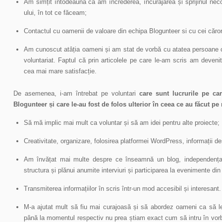
Am simțit întodeauna că am încrederea, încurajarea și sprijinul neco
ului, în tot ce făceam;
Contactul cu oamenii de valoare din echipa Blogunteer si cu cei cărora
Am cunoscut atâția oameni și am stat de vorbă cu atatea persoane car
voluntariat. Faptul că prin articolele pe care le-am scris am deven
cea mai mare satisfacție.
De asemenea, i-am întrebat pe voluntari
c
are sunt lucrurile pe car
Blogunteer și care le-au fost de folos ulterior în ceea ce au făcut pe
Să mă implic mai mult ca voluntar și să am idei pentru alte proiecte;
Creativitate, organizare, folosirea platformei WordPress, informații de
Am învățat mai multe despre ce înseamnă un blog, independența
structura și plănui anumite interviuri și participarea la evenimente di
Transmiterea informațiilor în scris într-un mod accesibil și interesant.
M-a ajutat mult să fiu mai curajoasă și să abordez oameni ca să le 
până la momentul respectiv nu prea știam exact cum să intru în vorb