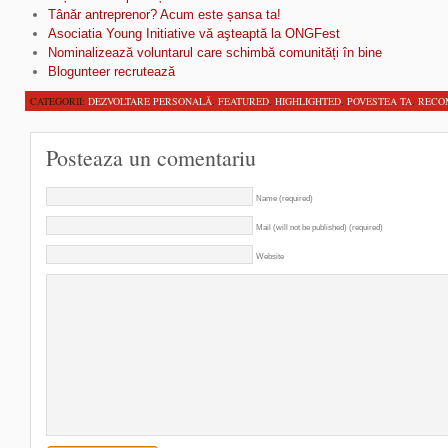
Tânăr antreprenor? Acum este șansa ta!
Asociatia Young Initiative vă aşteaptă la ONGFest
Nominalizează voluntarul care schimbă comunități în bine
Blogunteer recrutează
CATEGORII:
DEZVOLTARE PERSONALĂ
,
FEATURED
,
HIGHLIGHTED
,
POVESTEA TA
,
RECO
Posteaza un comentariu
Name (required)
Mail (will not be published) (required)
Website