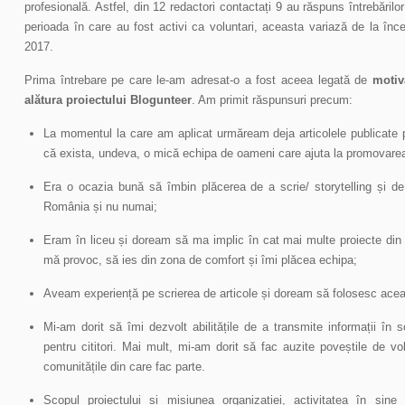
profesională. Astfel, din 12 redactori contactați 9 au răspuns întrebăril
perioada în care au fost activi ca voluntari, aceasta variază de la înce
2017.
Prima întrebare pe care le-am adresat-o a fost aceea legată de
motiv
alătura proiectului Blogunteer
. Am primit răspunsuri precum:
La momentul la care am aplicat urmăream deja articolele publicate p
că exista, undeva, o mică echipa de oameni care ajuta la promovarea
Era o ocazia bună să îmbin plăcerea de a scrie/ storytelling și de
România și nu numai;
Eram în liceu și doream să ma implic în cat mai multe proiecte din
mă provoc, să ies din zona de comfort și îmi plăcea echipa;
Aveam experiență pe scrierea de articole și doream să folosesc acea
Mi-am dorit să îmi dezvolt abilitățile de a transmite informații în s
pentru cititori. Mai mult, mi-am dorit să fac auzite poveștile de v
comunitățile din care fac parte.
Scopul proiectului și misiunea organizației, activitatea în sin