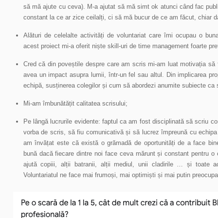
să mă ajute cu ceva). M-a ajutat să mă simt ok atunci când fac pu
constant la ce ar zice ceilalți, ci să mă bucur de ce am făcut, chiar d
Alături de celelalte activități de voluntariat care îmi ocupau o buna
acest proiect mi-a oferit niște skill-uri de time management foarte pre
Cred că din poveștile despre care am scris mi-am luat motivația să 
avea un impact asupra lumii, într-un fel sau altul. Din implicarea pro
echipă, susținerea colegilor și cum să abordezi anumite subiecte ca s
Mi-am îmbunătățit calitatea scrisului;
Pe lângă lucrurile evidente: faptul ca am fost disciplinată să scriu 
vorba de scris, să fiu comunicativă și să lucrez împreună cu echipa 
am învățat este că există o grămadă de oportunități de a face bin
bună dacă fiecare dintre noi face ceva mărunt și constant pentru o
ajută copiii, alții batranii, alții mediul, unii cladirile … și toate
Voluntariatul ne face mai frumoși, mai optimiști și mai putin preocupa