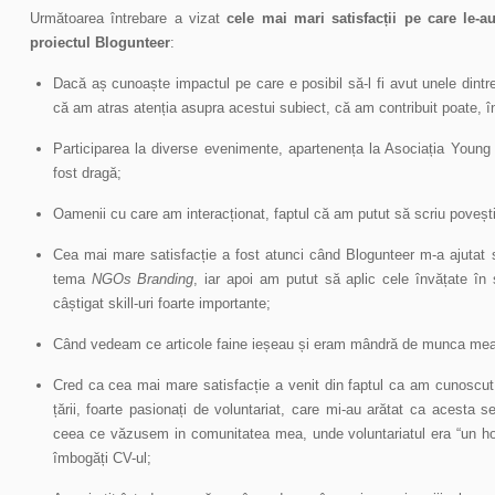
Următoarea întrebare a vizat
cele mai mari satisfacții pe care le-a
proiectul Blogunteer
:
Dacă aș cunoaște impactul pe care e posibil să-l fi avut unele dintr
că am atras atenția asupra acestui subiect, că am contribuit poate, î
Participarea la diverse evenimente, apartenența la Asociația Young I
fost dragă;
Oamenii cu care am interacționat, faptul că am putut să scriu povești
Cea mai mare satisfacție a fost atunci când Blogunteer m-a ajutat
tema
NGOs Branding
, iar apoi am putut să aplic cele învățate în 
câștigat skill-uri foarte importante;
Când vedeam ce articole faine ieșeau și eram mândră de munca mea
Cred ca cea mai mare satisfacție a venit din faptul ca am cunoscut o
țării, foarte pasionați de voluntariat, care mi-au arătat ca acesta s
ceea ce văzusem in comunitatea mea, unde voluntariatul era “un hob
îmbogăți CV-ul;