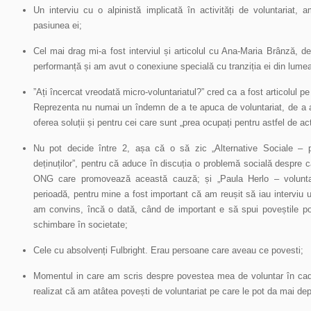
Un interviu cu o alpinistă implicată în activități de voluntariat,
pasiunea ei;
Cel mai drag mi-a fost interviul și articolul cu Ana-Maria Brânză, 
performanță și am avut o conexiune specială cu tranziția ei din lumea 
”Ați încercat vreodată micro-voluntariatul?” cred ca a fost articolul p
Reprezenta nu numai un îndemn de a te apuca de voluntariat, de a aj
oferea soluții și pentru cei care sunt „prea ocupați pentru astfel de acti
Nu pot decide între 2, așa că o să zic „Alternative Sociale – 
deținuților”, pentru că aduce în discuția o problemă socială despre 
ONG care promovează această cauză; și „Paula Herlo – voluntar
perioadă, pentru mine a fost important că am reușit să iau interviu 
am convins, încă o dată, când de important e să spui poveștile potr
schimbare în societate;
Cele cu absolvenți Fulbright. Erau persoane care aveau ce povesti;
Momentul in care am scris despre povestea mea de voluntar în cad
realizat că am atâtea povești de voluntariat pe care le pot da mai dep