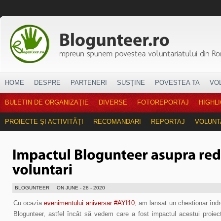
HOME
DESPRE
PARTENERI
SUSŢINE
POVESTEA TA
VO
BULETIN DE ORGANIZAŢIE
DIVERSE
FOTOREPORTAJ
HIGHL
PROIECTE ŞI ACTIVITĂŢI
RECOMANDARI
REPORTAJ
VOLUNT
BLOGUNTEER
ON JUNE - 28 - 2020
Cu ocazia
evenimentului aniversar #AYI10
, am lansat un chestionar îndre
Blogunteer, astfel încât să vedem care a fost impactul acestui proiect