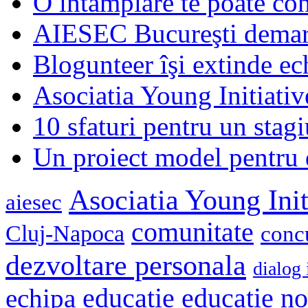
O întâmplare te poate con
AIESEC Bucureşti demare
Blogunteer îşi extinde ec
Asociatia Young Initiati
10 sfaturi pentru un stagi
Un proiect model pentru 
Asociatia Young Init
aiesec
comunitate
Cluj-Napoca
conc
dezvoltare personala
dialog 
educatie
echipa
educatie n