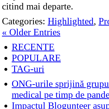
citind mai departe.
Categories:
Highlighted
,
Pro
« Older Entries
RECENTE
POPULARE
TAG-uri
ONG-urile sprijină grupur
medical pe timp de pand
Impactul Blogunteer asupr