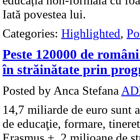
educația non-formală cu foa
Iată povestea lui.
Categories:
Highlighted
,
Po
Peste 120000 de români 
în străinătate prin pr
Posted by Anca Stefana
AD
14,7 miliarde de euro sunt 
de educaţie, formare, tinere
Erasmus +, 2 milioane de st