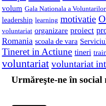
volum
Gala Nationala a Voluntarilor
O
motivatie
leadership
learning
pr
proiect
organizare
voluntariat
Romania
scoala de vara
Serviciu
Tineret in Actiune
tineri
trai
voluntariat
voluntariat in
Urmăreşte-ne în social