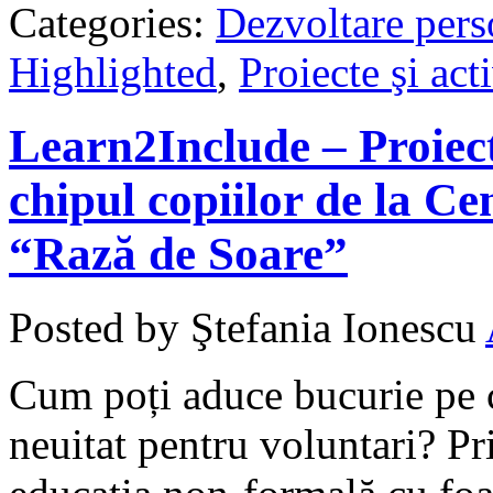
Categories:
Dezvoltare pers
Highlighted
,
Proiecte şi acti
Learn2Include – Proiec
chipul copiilor de la C
“Rază de Soare”
Posted by Ştefania Ionescu
Cum poți aduce bucurie pe c
neuitat pentru voluntari? Pr