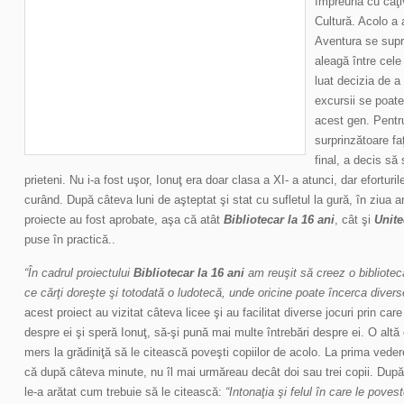
împreună cu câţiv
Cultură. Acolo a 
Aventura se supr
aleagă între cele
luat decizia de a
excursii se poate
acest gen. Pentru 
surprinzătoare faţ
final, a decis să 
prieteni. Nu i-a fost uşor, Ionuţ era doar clasa a XI- a atunci, dar eforturil
curând. După câteva luni de aşteptat şi stat cu sufletul la gură, în ziua an
proiecte au fost aprobate, aşa că atât
Bibliotecar la 16 ani
, cât şi
Unite
puse în practică..
“În cadrul proiectului
Bibliotecar la 16 ani
am reuşit să creez o bibliotec
ce cărţi doreşte şi totodată o ludotecă, unde oricine poate încerca diverse
acest proiect au vizitat câteva licee şi au facilitat diverse jocuri prin care 
despre ei şi speră Ionuţ, să-şi pună mai multe întrebări despre ei. O alt
mers la grădiniţă să le citească poveşti copiilor de acolo. La prima veder
că după câteva minute, nu îl mai urmăreau decât doi sau trei copii. După
le-a arătat cum trebuie să le citească:
“Intonaţia şi felul în care le pove