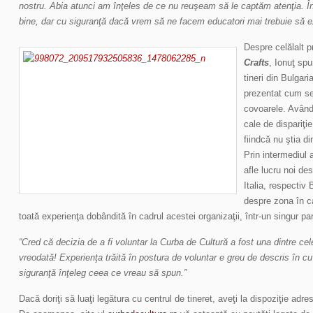
nostru. Abia atunci am înţeles de ce nu reuşeam să le captăm atenţia. În
bine, dar cu siguranţă dacă vrem să ne facem educatori mai trebuie să 
Despre celălalt p
Crafts
, Ionuţ sp
tineri din Bulgari
prezentat cum se
covoarele. Având
cale de dispariţie
fiindcă nu ştia d
Prin intermediul a
afle lucru noi des
Italia, respectiv 
despre zona în c
toată experienţa dobândită în cadrul acestei organizaţii, într-un singur pa
“Cred că decizia de a fi voluntar la Curba de Cultură a fost una dintre ce
vreodată! Experienţa trăită în postura de voluntar e greu de descris în cu
siguranţă înţeleg ceea ce vreau să spun.”
Dacă doriţi să luaţi legătura cu centrul de tineret, aveţi la dispoziţie adr