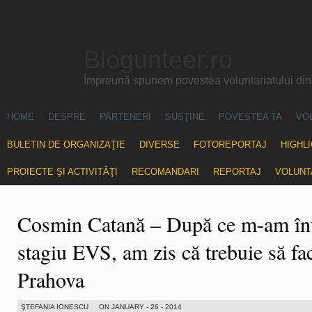
Blogunteer.ro
Împreună spunem povestea voluntariatului di
HOME
DESPRE
PARTENERI
SUSŢINE
POVESTEA TA
VO
BULETIN DE ORGANIZAŢIE
DIVERSE
FOTOREPORTAJ
HIGHL
PROIECTE ŞI ACTIVITĂŢI
RECOMANDARI
REPORTAJ
VOLUNT
Cosmin Catană – După ce m-am înt
stagiu EVS, am zis că trebuie să fa
Prahova
ŞTEFANIA IONESCU
ON JANUARY - 26 - 2014