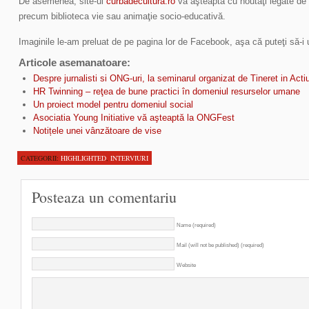
De asemenea, site-ul
curbadecultura.ro
vă aşteaptă cu noutăţi legate de 
precum biblioteca vie sau animaţie socio-educativă.
Imaginile le-am preluat de pe pagina lor de Facebook, aşa că puteţi să-i 
Articole asemanatoare:
Despre jurnalisti si ONG-uri, la seminarul organizat de Tineret in Acti
HR Twinning – reţea de bune practici în domeniul resurselor umane
Un proiect model pentru domeniul social
Asociatia Young Initiative vă aşteaptă la ONGFest
Notițele unei vânzătoare de vise
CATEGORII:
HIGHLIGHTED
,
INTERVIURI
Posteaza un comentariu
Name (required)
Mail (will not be published) (required)
Website