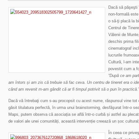
Dacă să păşeşti î
non-formală este 
o să-ţi placă la b
Centrul de Tinere
Vălenii de Munte,
deschis prima fil
cinematograf inc
lucrurile frumoa
Cultură, l-am in
povestit cum a fo
“După ce am part
am întors și am zis că trebuie să fac ceva. Un centru de tineret era o i
când am revenit m-am gândit că ar fi timpul potrivit să o pun în practică.
Dacă vă întrebaţi cum s-au procopsit cu acest nume, răspunsul vine tot 
găsit titulatura perfectă, în urma unui brainstorming, desfăşurat într-o 
Maps, putem observa că asociația se află într-o curbă și astfel au plecat 
de valori ale unei comunități, această intervenție creează un șoc cultural
În ceea ce prive