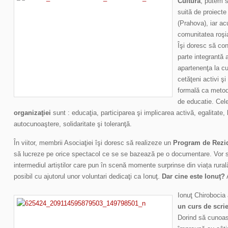
Cultură
, putem s
suită de proiecte
(Prahova), iar a
comunitatea roşi
Îşi doresc să cont
parte integrantă 
apartenenţa la cu
cetăţeni activi ş
formală ca metod
de educatie. Cel
organizaţiei
sunt : educaţia, participarea şi implicarea activă, egalitate,
autocunoaştere, solidaritate şi toleranţă.
În viitor, membrii Asociaţiei îşi doresc să realizeze un
Program de Rezide
să lucreze pe orice spectacol ce se se bazează pe o documentare. Vor 
intermediul artiștilor care pun în scenă momente surprinse din viața rura
posibil cu ajutorul unor voluntari dedicaţi ca Ionuţ.
Dar cine este Ionuţ?
A
Ionuţ Chirobocia
un curs de scrie
Dorind să cunoas