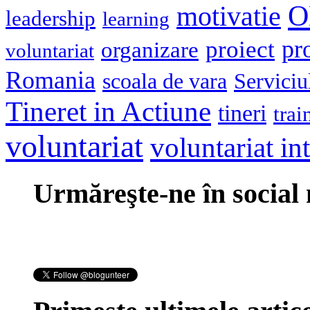
O
motivatie
leadership
learning
pr
proiect
organizare
voluntariat
Romania
scoala de vara
Serviciu
Tineret in Actiune
tineri
trai
voluntariat
voluntariat in
Urmăreşte-ne în social