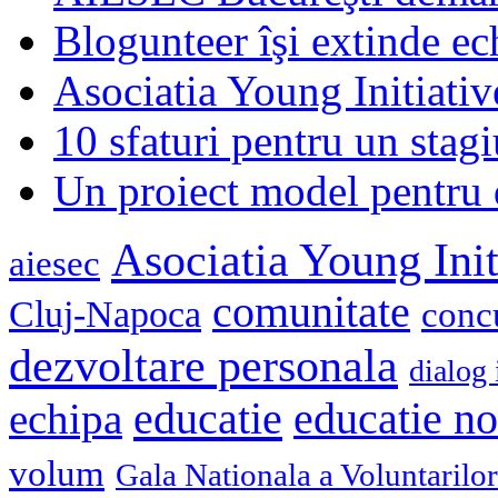
Blogunteer îşi extinde ec
Asociatia Young Initiati
10 sfaturi pentru un stagi
Un proiect model pentru 
Asociatia Young Init
aiesec
comunitate
Cluj-Napoca
conc
dezvoltare personala
dialog 
educatie
echipa
educatie n
volum
Gala Nationala a Voluntarilor