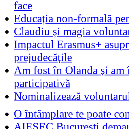
face
Educația non-formală pen
Claudiu și magia voluntar
Impactul Erasmus+ asupra t
prejudecățile
Am fost în Olanda și am 
participativă
Nominalizează voluntarul
O întâmplare te poate con
AIESEC Bucureşti demare