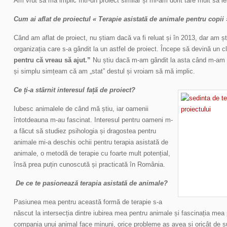
Am vrut să mă implic într-un proiect similar și mi-am dorit tare mult să ie
Cum ai aflat de proiectul « Terapie asistată de animale pentru copii
Când am aflat de proiect, nu știam dacă va fi reluat și în 2013, dar am șt
organizația care s-a gândit la un astfel de proiect. Începe să devină un 
pentru că vreau să ajut.”
Nu știu dacă m-am gândit la asta când m-am de
și simplu simțeam că am „stat” destul și vroiam să mă implic.
Ce ți-a stârnit interesul față de proiect?
Iubesc animalele de când mă știu, iar oamenii
întotdeauna m-au fascinat. Interesul pentru oameni m-
a făcut să studiez psihologia și dragostea pentru
animale mi-a deschis ochii pentru terapia asistată de
animale, o metodă de terapie cu foarte mult potențial,
însă prea puțin cunoscută și practicată în România.
De ce te pasionează terapia asistată de animale?
Pasiunea mea pentru această formă de terapie s-a
născut la intersecția dintre iubirea mea pentru animale și fascinația me
compania unui animal face minuni, orice probleme aș avea și oricât de su