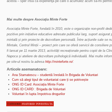
acesta – sper însă ca experienţa pe care o acumulez acum să-mi permită 
Mai multe despre Asociaţia Minte Forte
Asociația Minte Forte, fondată în 2010, este o organizație non-profit dedi
pozitive prin inițiative educative adresate publicului larg, suport asigur
mintală și prin proiecte de dezvoltare personală. Între acțiunile sale s
Mintale, Centrul Minții – proiect prin care se oferă servicii de consiliere 
fi lansat pe 11 martie 2013, activități recreaționale pentru copiii de la Clin
Napoca și ateliere de dezvoltare psihologică individuală. Mai multe inform
pe site-ul nostru la adresa
http://minteforte.ro/
.
Articole asemanatoare:
Ana Stamatescu – studentă înrolată în Brigada de Voluntari
Cum să alegi tipul de voluntariat care ți se potrivește
ONG ID Card: Asociația Minte Forte
ONG ID CARD : Brigada de Voluntari
Voluntari în lupta împotriva drogurilor
CATEGORII:
FEATURED
,
POVESTEA TA