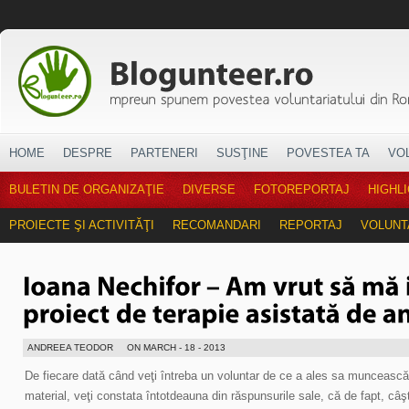
HOME
DESPRE
PARTENERI
SUSŢINE
POVESTEA TA
VO
BULETIN DE ORGANIZAŢIE
DIVERSE
FOTOREPORTAJ
HIGHL
PROIECTE ŞI ACTIVITĂŢI
RECOMANDARI
REPORTAJ
VOLUNT
ANDREEA TEODOR
ON MARCH - 18 - 2013
De fiecare dată când veţi întreba un voluntar de ce a ales sa muncească 
material, veţi constata întotdeauna din răspunsurile sale, că de fapt, câ