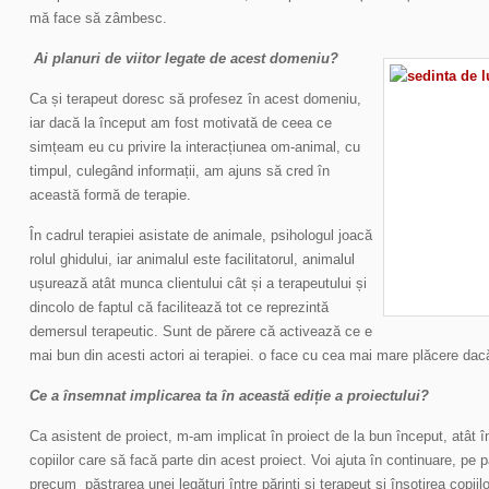
mă face să zâmbesc.
Ai planuri de viitor legate de acest domeniu?
Ca și terapeut doresc să profesez în acest domeniu,
iar dacă la început am fost motivată de ceea ce
simțeam eu cu privire la interacțiunea om-animal, cu
timpul, culegând informații, am ajuns să cred în
această formă de terapie.
În cadrul terapiei asistate de animale, psihologul joacă
rolul ghidului, iar animalul este facilitatorul, animalul
ușurează atât munca clientului cât și a terapeutului și
dincolo de faptul că facilitează tot ce reprezintă
demersul terapeutic. Sunt de părere că activează ce e
mai bun din acesti actori ai terapiei. o face cu cea mai mare plăcere dacă
Ce a însemnat implicarea ta în această ediție a proiectului?
Ca asistent de proiect, m-am implicat în proiect de la bun început, atât în
copiilor care să facă parte din acest proiect. Voi ajuta în continuare, pe pa
precum păstrarea unei legături între părinţi și terapeut şi însoțirea copiil