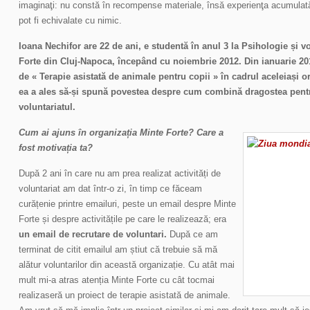
imaginaţi: nu constă în recompense materiale, însă experienţa acumulată ş
pot fi echivalate cu nimic.
Ioana Nechifor are 22 de ani, e studentă în anul 3 la Psihologie și v
Forte din Cluj-Napoca, începând cu noiembrie 2012. Din ianuarie 2013
de « Terapie asistată de animale pentru copii » în cadrul aceleiași or
ea a ales să-și spună povestea despre cum combină dragostea pentr
voluntariatul.
Cum ai ajuns în organizația Minte Forte? Care a
fost motivația ta?
După 2 ani în care nu am prea realizat activități de
voluntariat am dat într-o zi, în timp ce făceam
curățenie printre emailuri, peste un email despre Minte
Forte și despre activitățile pe care le realizează; era
un email de recrutare de voluntari.
După ce am
terminat de citit emailul am știut că trebuie să mă
alătur voluntarilor din această organizație. Cu atât mai
mult mi-a atras atenția Minte Forte cu cât tocmai
realizaseră un proiect de terapie asistată de animale.