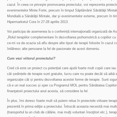
cazul. În ceea ce priveşte promovarea proiectului, voi reprezenta proiect
evenimentelor Minte Forte, precum în timpul Săptămânii Sănătăţii Mintale
Mondială a Sănătăţii Mintale, dar şi evenimentelor externe, precum în ti
Hipermarketul Cora în 27-28 aprilie 2013.
Voi participa de asemenea la o conferință internaţională organizată de A
„Rolul terapiilor complementare în dezvoltarea psihomotrică a copiilor cu 
ce-mi va da ocazia să aflu despre alte tipuri de terapii folosite în cazul co
întâlnesc alte persoane la fel de pasionate de acest domeniu.
Cum vezi viitorul proiectului?
Cred că este un proiect cu potențial care ajută foarte mult copiii care iau
cât ședințele de terapie sunt gratuite, lucru care nu poate decât să aibă 
organizație cât și pentru dezvoltarea acestei forme de terapie. Sunt sigur
că e un real succes și sper ca Programul MOL pentru Sănătatea Copiilor
finanţatorii proiectului anul acesta, să considere la fel.
În plus, îmi doresc foarte mult să putem relua în proiectele viitoare terapi
prezentă în prima ediţie a proiectului. Întrucât aceasta necesită mai multe
(transportul la un club de călărie, mai mulţi voluntari însoţitori etc.), ter