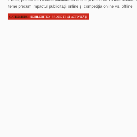
teme precum impactul publicităţii online şi competiţia online vs. offline.
CATEGORIES:
HIGHLIGHTED
,
PROIECTE ŞI ACTIVITĂŢI