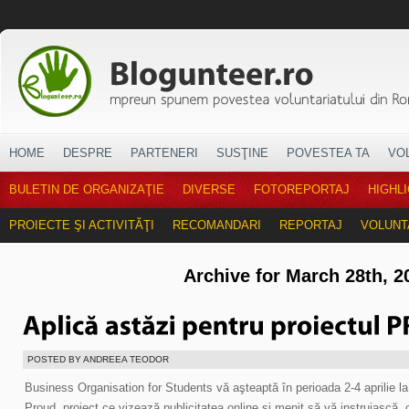
HOME
DESPRE
PARTENERI
SUSŢINE
POVESTEA TA
VO
BULETIN DE ORGANIZAŢIE
DIVERSE
FOTOREPORTAJ
HIGHL
PROIECTE ŞI ACTIVITĂŢI
RECOMANDARI
REPORTAJ
VOLUNT
Archive for March 28th, 2
POSTED BY ANDREEA TEODOR
Business Organisation for Students vă aşteaptă în perioada 2-4 aprilie la
Proud, proiect ce vizează publicitatea online şi menit să vă instruiască, cu 