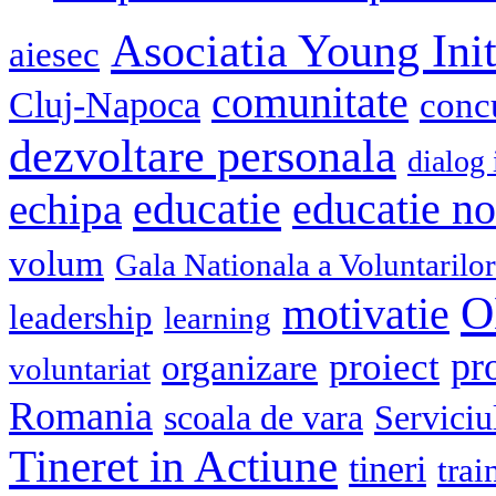
Asociatia Young Init
aiesec
comunitate
Cluj-Napoca
conc
dezvoltare personala
dialog 
educatie
echipa
educatie n
volum
Gala Nationala a Voluntarilor
O
motivatie
leadership
learning
pr
proiect
organizare
voluntariat
Romania
scoala de vara
Serviciu
Tineret in Actiune
tineri
trai