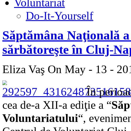
Voluntariat
Do-It-Yourself
Săptămâna Naţională a 
sărbătoreşte în Cluj-N
Eliza Vaş
On May - 13 - 20
În perio
cea de-a XII-a ediţie a “
Săp
Voluntariatului
“, evenimen