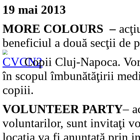
19 mai 2013
MORE COLOURS
–
acţi
beneficiul a două secţii de p
Copii Cluj-Napoca. Vor 
în scopul îmbunătăţirii mediu
copiii.
VOLUNTEER PARTY
– a
voluntarilor, sunt invitaţi 
locaţia va fi anunţată prin i