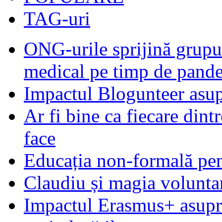
TAG-uri
ONG-urile sprijină grupur
medical pe timp de pand
Impactul Blogunteer asupr
Ar fi bine ca fiecare dintr
face
Educația non-formală pen
Claudiu și magia voluntar
Impactul Erasmus+ asupra t