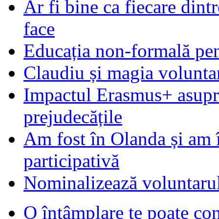
Ar fi bine ca fiecare dintr
face
Educația non-formală pen
Claudiu și magia voluntar
Impactul Erasmus+ asupra t
prejudecățile
Am fost în Olanda și am 
participativă
Nominalizează voluntarul
O întâmplare te poate con