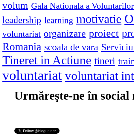
volum
Gala Nationala a Voluntarilor
O
motivatie
leadership
learning
pr
proiect
organizare
voluntariat
Romania
scoala de vara
Serviciu
Tineret in Actiune
tineri
trai
voluntariat
voluntariat in
Urmăreşte-ne în social