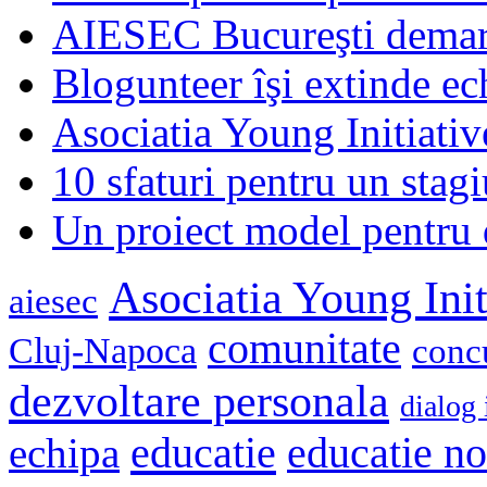
AIESEC Bucureşti demare
Blogunteer îşi extinde ec
Asociatia Young Initiati
10 sfaturi pentru un stagi
Un proiect model pentru 
Asociatia Young Init
aiesec
comunitate
Cluj-Napoca
conc
dezvoltare personala
dialog 
educatie
echipa
educatie n