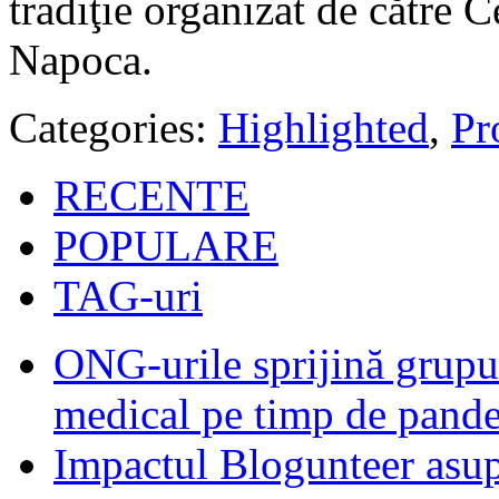
tradiţie organizat de către C
Napoca.
Categories:
Highlighted
,
Pro
RECENTE
POPULARE
TAG-uri
ONG-urile sprijină grupur
medical pe timp de pand
Impactul Blogunteer asupr