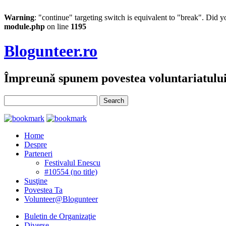
Warning
: "continue" targeting switch is equivalent to "break". Did 
module.php
on line
1195
Blogunteer.ro
Împreună spunem povestea voluntariatulu
Home
Despre
Parteneri
Festivalul Enescu
#10554 (no title)
Susţine
Povestea Ta
Volunteer@Blogunteer
Buletin de Organizaţie
Diverse