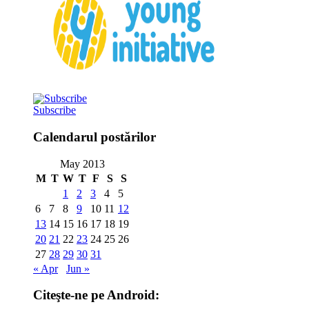
Subscribe
Calendarul postărilor
May 2013
M
T
W
T
F
S
S
1
2
3
4
5
6
7
8
9
10
11
12
13
14
15
16
17
18
19
20
21
22
23
24
25
26
27
28
29
30
31
« Apr
Jun »
Citeşte-ne pe Android: