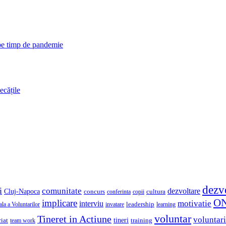
 pe timp de pandemie
ecățile
dezv
i
comunitate
dezvoltare
Cluj-Napoca
concurs
cultura
copii
conferinta
O
implicare
motivatie
interviu
la a Voluntarilor
invatare
leadership
learning
voluntar
Tineret in Actiune
voluntari
iat
tineri
team work
training