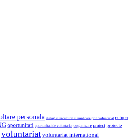
oltare personala
echipa
dialog intercultural si implicare prin voluntariat
NG
oportunitati
proiect
proiecte
organizare
oportunitati de voluntariat
voluntariat
voluntariat international