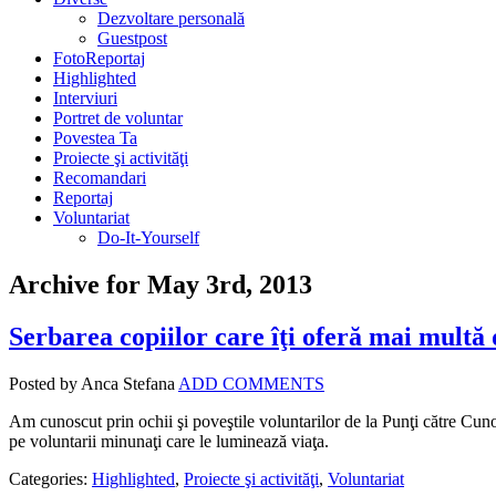
Dezvoltare personală
Guestpost
FotoReportaj
Highlighted
Interviuri
Portret de voluntar
Povestea Ta
Proiecte şi activităţi
Recomandari
Reportaj
Voluntariat
Do-It-Yourself
Archive for May 3rd, 2013
Serbarea copiilor care îţi oferă mai multă 
Posted by Anca Stefana
ADD COMMENTS
Am cunoscut prin ochii şi poveştile voluntarilor de la Punţi către Cuno
pe voluntarii minunaţi care le luminează viaţa.
Categories:
Highlighted
,
Proiecte şi activităţi
,
Voluntariat