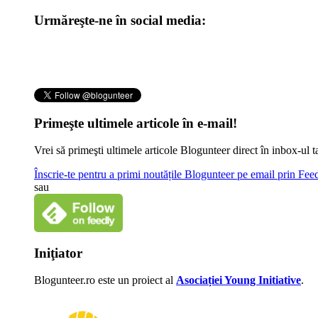
Urmăreşte-ne în social media:
Primeşte ultimele articole în e-mail!
Vrei să primeşti ultimele articole Blogunteer direct în inbox-u
Înscrie-te pentru a primi noutățile Blogunteer pe email prin Fe
sau
Iniţiator
Blogunteer.ro este un proiect al
Asociației Young Initiative
.