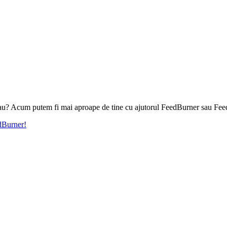
l tau? Acum putem fi mai aproape de tine cu ajutorul FeedBurner sau Fee
edBurner!