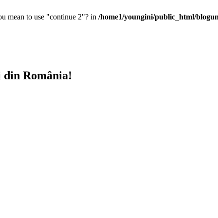
you mean to use "continue 2"? in
/home1/youngini/public_html/blogunt
i din România!