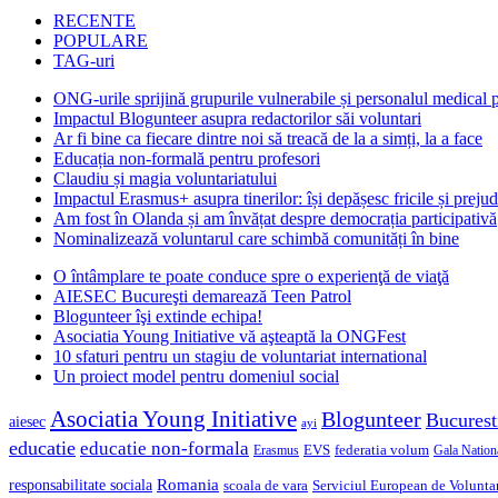
RECENTE
POPULARE
TAG-uri
ONG-urile sprijină grupurile vulnerabile și personalul medical
Impactul Blogunteer asupra redactorilor săi voluntari
Ar fi bine ca fiecare dintre noi să treacă de la a simți, la a face
Educația non-formală pentru profesori
Claudiu și magia voluntariatului
Impactul Erasmus+ asupra tinerilor: își depășesc fricile și prejud
Am fost în Olanda și am învățat despre democrația participativă
Nominalizează voluntarul care schimbă comunități în bine
O întâmplare te poate conduce spre o experienţă de viaţă
AIESEC Bucureşti demarează Teen Patrol
Blogunteer îşi extinde echipa!
Asociatia Young Initiative vă aşteaptă la ONGFest
10 sfaturi pentru un stagiu de voluntariat international
Un proiect model pentru domeniul social
Asociatia Young Initiative
Blogunteer
Bucurest
aiesec
ayi
educatie
educatie non-formala
federatia volum
EVS
Gala Nationa
Erasmus
Romania
responsabilitate sociala
scoala de vara
Serviciul European de Voluntar