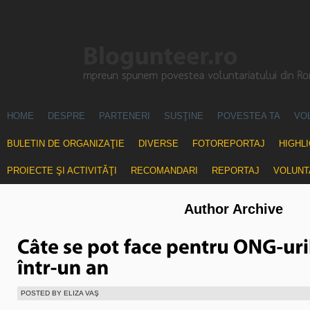
HOME
DESPRE
PARTENERI
SUSŢINE
POVESTEA TA
VO
BULETIN DE ORGANIZAŢIE
DIVERSE
FOTOREPORTAJ
HIGHL
PROIECTE ŞI ACTIVITĂŢI
RECOMANDARI
REPORTAJ
VOLUNT
Author Archive
POSTED BY ELIZA VAŞ