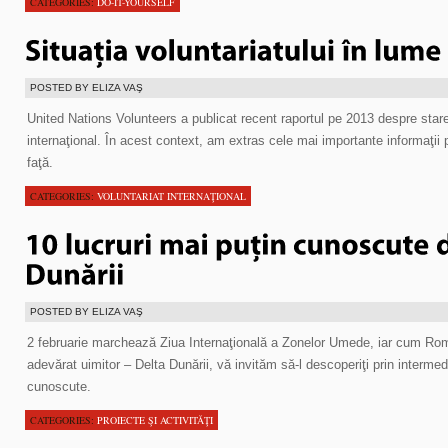
CATEGORIES:
DO-IT-YOURSELF
POSTED BY ELIZA VAŞ
United Nations Volunteers a publicat recent raportul pe 2013 despre starea
internaţional. În acest context, am extras cele mai importante informaţii 
faţă.
CATEGORIES:
VOLUNTARIAT INTERNAŢIONAL
POSTED BY ELIZA VAŞ
2 februarie marchează Ziua Internaţională a Zonelor Umede, iar cum Rom
adevărat uimitor – Delta Dunării, vă invităm să-l descoperiţi prin intermed
cunoscute.
CATEGORIES:
PROIECTE ŞI ACTIVITĂŢI