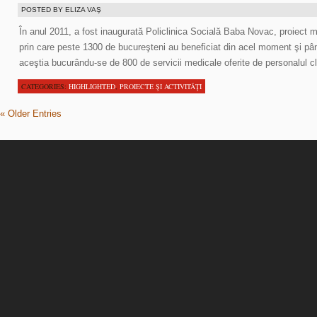
POSTED BY ELIZA VAŞ
În anul 2011, a fost inaugurată Policlinica Socială Baba Novac, proiect 
prin care peste 1300 de bucureşteni au beneficiat din acel moment şi pân
aceştia bucurându-se de 800 de servicii medicale oferite de personalul cli
CATEGORIES:
HIGHLIGHTED
,
PROIECTE ŞI ACTIVITĂŢI
« Older Entries