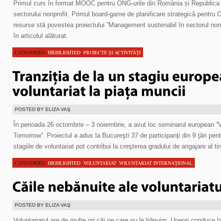
Primul curs în format MOOC pentru ONG-urile din România și Republica 
sectorului nonprofit. Primul board-game de planificare strategică pentru
resurse stă povestea proiectului ”Management sustenabil în sectorul nonp
în articolul alăturat.
CATEGORIES:
HIGHLIGHTED
,
PROIECTE ŞI ACTIVITĂŢI
POSTED BY ELIZA VAŞ
În perioada 26 octombrie – 3 noiembrie, a avut loc seminarul european 
Tomorrow”. Proiectul a adus la Bucureşti 37 de participanţi din 9 ţări pe
stagiile de voluntariat pot contribui la creşterea gradului de angajare al tin
CATEGORIES:
HIGHLIGHTED
,
VOLUNTARIAT
,
VOLUNTARIAT INTERNAŢIONAL
POSTED BY ELIZA VAŞ
Voluntariatul are de multe ori căi pe care nu le bănuim. Uneori conduce l