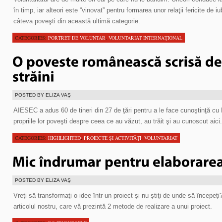
în timp, iar alteori este “vinovat” pentru formarea unor relaţii fericite de i
câteva poveşti din această ultimă categorie.
CATEGORIES:
PORTRET DE VOLUNTAR
,
VOLUNTARIAT INTERNAŢIONAL
POSTED BY ELIZA VAŞ
AIESEC a adus 60 de tineri din 27 de ţări pentru a le face cunoştinţă cu
propriile lor poveşti despre ceea ce au văzut, au trăit şi au cunoscut aici.
CATEGORIES:
HIGHLIGHTED
,
PROIECTE ŞI ACTIVITĂŢI
,
VOLUNTARIAT
POSTED BY ELIZA VAŞ
Vreţi să transformaţi o idee într-un proiect şi nu ştiţi de unde să începe
articolul nostru, care vă prezintă 2 metode de realizare a unui proiect.