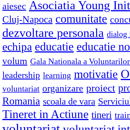
Asociatia Young Init
aiesec
comunitate
Cluj-Napoca
conc
dezvoltare personala
dialog 
educatie
echipa
educatie n
volum
Gala Nationala a Voluntarilor
O
motivatie
leadership
learning
pr
proiect
organizare
voluntariat
Romania
scoala de vara
Serviciu
Tineret in Actiune
tineri
trai
voluntariat
voluntariat in