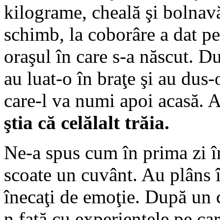
kilograme, cheală şi bolnav
schimb, la coborâre a dat pe
oraşul în care s-a născut. Du
au luat-o în braţe şi au dus-
care-l va numi apoi acasă. A
ştia că celălalt trăia.
Ne-a spus cum în prima zi î
scoate un cuvânt. Au plâns î
înecaţi de emoţie. După un 
n faţă cu experienţele pe c