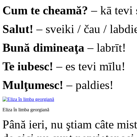
Cum te cheamă?
– kā tevi
Salut!
– sveiki / čau / labdi
Bună dimineaţa
– labrīt!
Te iubesc!
– es tevi mīlu!
Mulţumesc!
– paldies!
Eliza în limba georgiană
Până ieri, nu ştiam câte mi