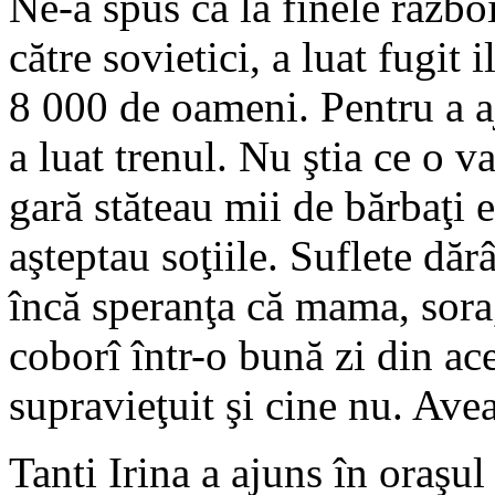
Ne-a spus că la finele război
către sovietici, a luat fugit 
8 000 de oameni. Pentru a a
a luat trenul. Nu ştia ce o va
gară stăteau mii de bărbaţi e
aşteptau soţiile. Suflete dăr
încă speranţa că mama, sora,
coborî într-o bună zi din ace
supravieţuit şi cine nu. Ave
Tanti Irina a ajuns în oraşul