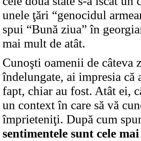
cele două state s-a iscat un 
unele ţări “genocidul armean
spui “Bună ziua” în georgia
mai mult de atât.
Cunoşti oamenii de câteva zi
îndelungate, ai impresia că 
fapt, chiar au fost. Atât ei, 
un context în care să vă cuno
împrieteniţi. După cum spu
sentimentele sunt cele ma