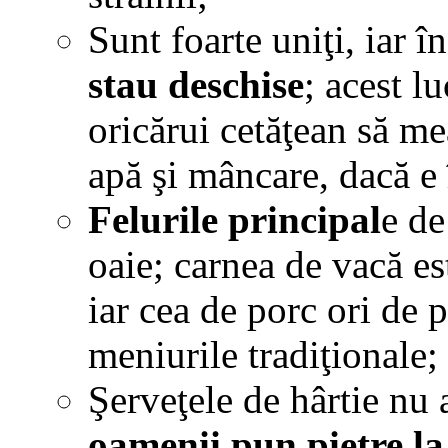
Sunt foarte uniţi, iar î
stau deschise
; acest l
oricărui cetăţean să me
apă şi mâncare, dacă e 
Felurile principal
e de
oaie; carnea de vacă es
iar cea de porc ori de p
meniurile tradiţionale;
Şerveţele de hârtie nu a
oamenii pun pietre la 