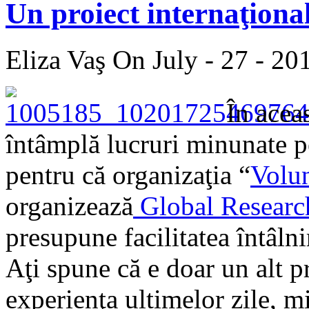
Un proiect internaţiona
Eliza Vaş
On July - 27 - 20
În acea
întâmplă lucruri minunate p
pentru că organizaţia “
Volun
organizează
Global Resear
presupune facilitatea întâlnir
Aţi spune că e doar un alt p
experienţa ultimelor zile, m