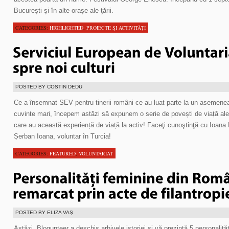
Bucureşti şi în alte oraşe ale ţării.
CATEGORIES:
HIGHLIGHTED
,
PROIECTE ŞI ACTIVITĂŢI
POSTED BY COSTIN DEDU
Ce a însemnat SEV pentru tinerii români ce au luat parte la un asemenea 
cuvinte mari, începem astăzi să expunem o serie de povești de viață ale ce
care au această experiență de viață la activ! Faceţi cunoştinţă cu Ioana 
Șerban Ioana, voluntar în Turcia!
CATEGORIES:
FEATURED
,
VOLUNTARIAT
POSTED BY ELIZA VAŞ
Astăzi, Blogunteer a deschis arhivele istoriei şi vă prezintă 5 personalit