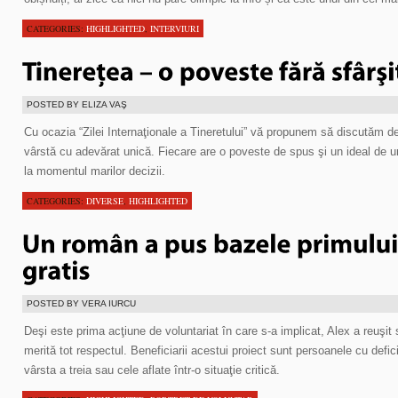
CATEGORIES:
HIGHLIGHTED
,
INTERVIURI
POSTED BY ELIZA VAŞ
Cu ocazia “Zilei Internaţionale a Tineretului” vă propunem să discutăm 
vârstă cu adevărat unică. Fiecare are o poveste de spus şi un ideal de u
la momentul marilor decizii.
CATEGORIES:
DIVERSE
,
HIGHLIGHTED
POSTED BY VERA IURCU
Deşi este prima acţiune de voluntariat în care s-a implicat, Alex a reuşit
merită tot respectul. Beneficiarii acestui proiect sunt persoanele cu defi
vârsta a treia sau cele aflate într-o situaţie critică.