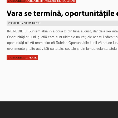
CATEGORIES:
HIGHLIGHTED
,
PORTRET DE VOLUNTAR
POSTED BY VERA IURCU
INCREDIBIL! Suntem abia în a doua zi din luna august, dar deja s-a înt
Oportunităţilor Lunii şi află care sunt ultimele noutăţi ale acestui sfârşit 
oportunități ai! Vă reamintim că Rubrica Oportunitățile Lunii vă aduce luna
evenimente și alte activități culturale, sociale și din lumea voluntariatului
CATEGORIES:
DIVERSE