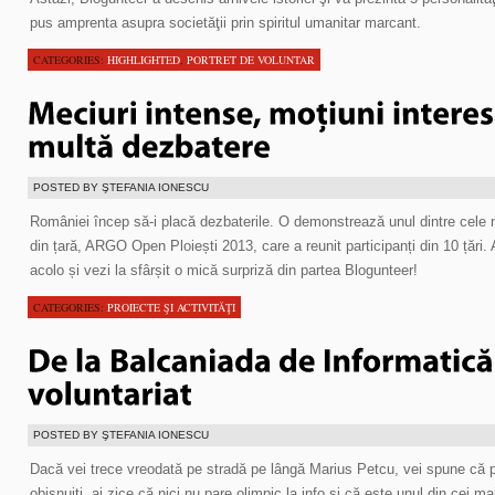
pus amprenta asupra societăţii prin spiritul umanitar marcant.
CATEGORIES:
HIGHLIGHTED
,
PORTRET DE VOLUNTAR
POSTED BY ŞTEFANIA IONESCU
României încep să-i placă dezbaterile. O demonstrează unul dintre cele
din țară, ARGO Open Ploiești 2013, care a reunit participanți din 10 țări.
acolo și vezi la sfârșit o mică surpriză din partea Blogunteer!
CATEGORIES:
PROIECTE ŞI ACTIVITĂŢI
POSTED BY ŞTEFANIA IONESCU
Dacă vei trece vreodată pe stradă pe lângă Marius Petcu, vei spune că p
obișnuiți, ai zice că nici nu pare olimpic la info și că este unul din cei mai