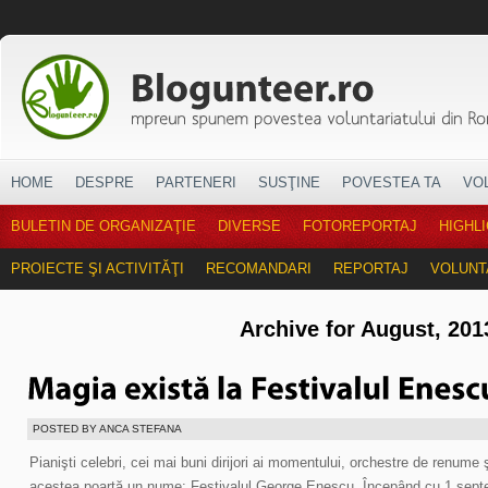
HOME
DESPRE
PARTENERI
SUSŢINE
POVESTEA TA
VO
BULETIN DE ORGANIZAŢIE
DIVERSE
FOTOREPORTAJ
HIGHL
PROIECTE ŞI ACTIVITĂŢI
RECOMANDARI
REPORTAJ
VOLUNT
Archive for August, 201
POSTED BY ANCA STEFANA
Pianişti celebri, cei mai buni dirijori ai momentului, orchestre de renume 
acestea poartă un nume: Festivalul George Enescu. Începând cu 1 septe