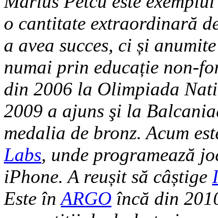
Marius Petcu este exemplul 
o cantitate extraordinară d
a avea succes, ci și anumite
numai prin educație non-fo
din 2006 la Olimpiada Natio
2009 a ajuns şi la Balcania
medalia de bronz. Acum est
Labs
, unde programează jocu
iPhone. A reușit să câștige
Este în
ARGO
încă din 2010