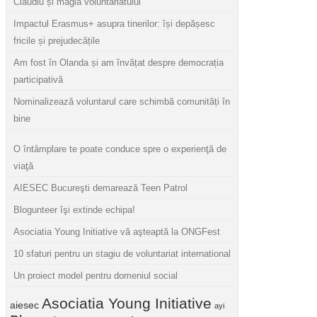
Claudiu și magia voluntariatului
Impactul Erasmus+ asupra tinerilor: își depășesc
fricile și prejudecățile
Am fost în Olanda și am învățat despre democrația
participativă
Nominalizează voluntarul care schimbă comunități în
bine
O întâmplare te poate conduce spre o experienţă de
viaţă
AIESEC Bucureşti demarează Teen Patrol
Blogunteer îşi extinde echipa!
Asociatia Young Initiative vă aşteaptă la ONGFest
10 sfaturi pentru un stagiu de voluntariat international
Un proiect model pentru domeniul social
Asociatia Young Initiative
aiesec
ayi