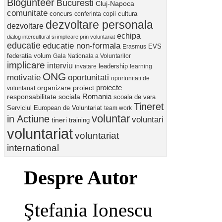
Blogunteer
Bucuresti
Cluj-Napoca
comunitate
concurs
cultura
conferinta
copii
dezvoltare personala
dezvoltare
echipa
dialog intercultural si implicare prin voluntariat
educatie
educatie non-formala
Erasmus
EVS
federatia volum
Gala Nationala a Voluntarilor
implicare
interviu
invatare
leadership
learning
ONG
motivatie
oportunitati
oportunitati de
proiect
proiecte
organizare
voluntariat
Romania
responsabilitate sociala
scoala de vara
Tineret
Serviciul European de Voluntariat
team work
voluntar
in Actiune
voluntari
tineri
training
voluntariat
voluntariat
international
Despre Autor
Ştefania Ionescu