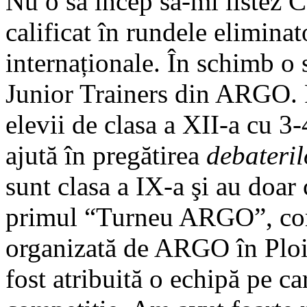
Nu o să încep să-mi listez 
calificat în rundele eliminat
internaționale. În schimb o
Junior Trainers din ARGO. 
elevii de clasa a XII-a cu 3-
ajută în pregătirea
debateril
sunt clasa a IX-a şi au doar
primul “Turneu ARGO”, comp
organizată de ARGO în Ploieș
fost atribuită o echipă pe c