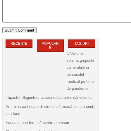
RECENTE
POPULAR
TAG-URI
E
ONG-urile
sprijină grupurile
vulnerabile și
personalul
medical pe timp
de pandemie
Impactul Blogunteer asupra redactorilor săi voluntari
Ar fi bine ca fiecare dintre noi să treacă de la a simți,
la a face
Educația non-formală pentru profesori