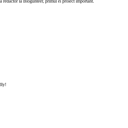
 ca redactor la Blogunteer, primul ei proiect important.
dly!