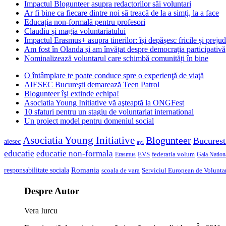
Impactul Blogunteer asupra redactorilor săi voluntari
Ar fi bine ca fiecare dintre noi să treacă de la a simți, la a face
Educația non-formală pentru profesori
Claudiu și magia voluntariatului
Impactul Erasmus+ asupra tinerilor: își depășesc fricile și prejud
Am fost în Olanda și am învățat despre democrația participativă
Nominalizează voluntarul care schimbă comunități în bine
O întâmplare te poate conduce spre o experienţă de viaţă
AIESEC Bucureşti demarează Teen Patrol
Blogunteer îşi extinde echipa!
Asociatia Young Initiative vă aşteaptă la ONGFest
10 sfaturi pentru un stagiu de voluntariat international
Un proiect model pentru domeniul social
Asociatia Young Initiative
Blogunteer
Bucurest
aiesec
ayi
educatie
educatie non-formala
federatia volum
EVS
Gala Nationa
Erasmus
Romania
responsabilitate sociala
scoala de vara
Serviciul European de Voluntar
Despre Autor
Vera Iurcu