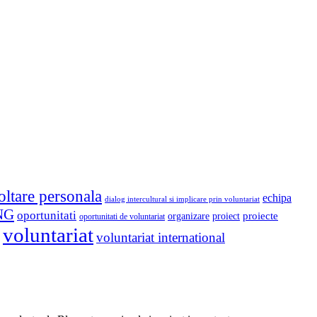
oltare personala
echipa
dialog intercultural si implicare prin voluntariat
NG
oportunitati
proiect
proiecte
organizare
oportunitati de voluntariat
voluntariat
voluntariat international