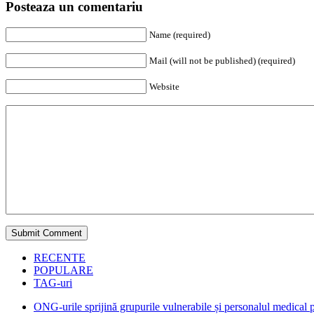
Posteaza un comentariu
Name (required)
Mail (will not be published) (required)
Website
RECENTE
POPULARE
TAG-uri
ONG-urile sprijină grupurile vulnerabile și personalul medical