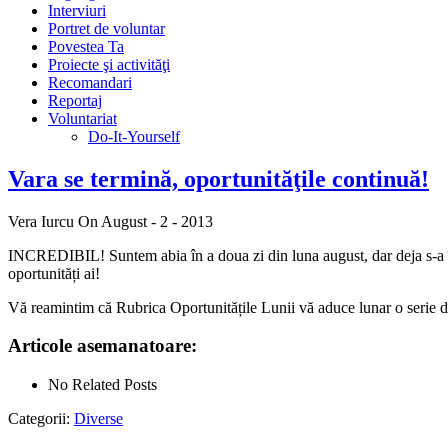
Interviuri
Portret de voluntar
Povestea Ta
Proiecte şi activităţi
Recomandari
Reportaj
Voluntariat
Do-It-Yourself
Vara se termină, oportunităţile continuă!
Vera Iurcu
On August - 2 - 2013
INCREDIBIL! Suntem abia în a doua zi din luna august, dar deja s-
oportunități ai!
Vă reamintim că Rubrica Oportunitățile Lunii vă aduce lunar o serie de p
Articole asemanatoare:
No Related Posts
Categorii:
Diverse