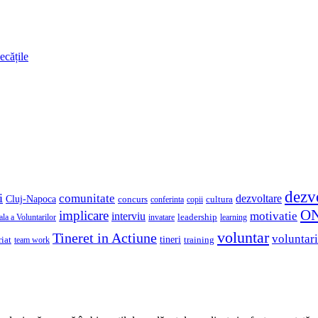
ecățile
dezv
i
comunitate
dezvoltare
Cluj-Napoca
concurs
cultura
copii
conferinta
O
implicare
motivatie
interviu
la a Voluntarilor
invatare
leadership
learning
voluntar
Tineret in Actiune
voluntari
iat
tineri
team work
training