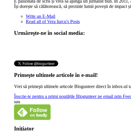
E pasionată de scris și vrea să ajungă un jurnalist bun. În 2011, 
Își dorește să călătorească, să prezinte lumii povești de impact și
Write an E-Mail
Read all of Vera Iurcu's Posts
Urmăreşte-ne în social media:
Primeşte ultimele articole în e-mail!
Vrei să primeşti ultimele articole Blogunteer direct în inbox-u
Înscrie-te pentru a primi noutățile Blogunteer pe email prin Fe
sau
Iniţiator