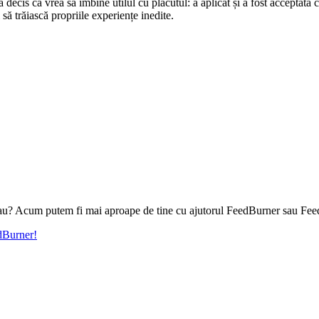
a decis că vrea să îmbine utilul cu plăcutul: a aplicat și a fost acceptată
 să trăiască propriile experiențe inedite.
l tau? Acum putem fi mai aproape de tine cu ajutorul FeedBurner sau Fee
edBurner!