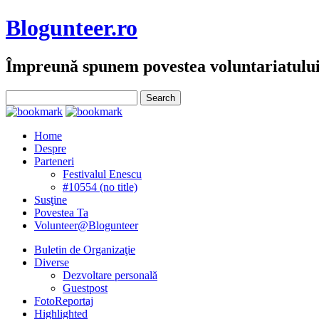
Blogunteer.ro
Împreună spunem povestea voluntariatulu
Home
Despre
Parteneri
Festivalul Enescu
#10554 (no title)
Susţine
Povestea Ta
Volunteer@Blogunteer
Buletin de Organizaţie
Diverse
Dezvoltare personală
Guestpost
FotoReportaj
Highlighted