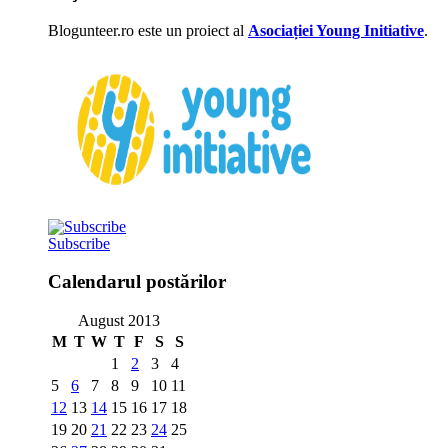
Blogunteer.ro este un proiect al
Asociației Young Initiative
.
Subscribe
Calendarul postărilor
August 2013
M
T
W
T
F
S
S
1
2
3
4
5
6
7
8
9
10
11
12
13
14
15
16
17
18
19
20
21
22
23
24
25