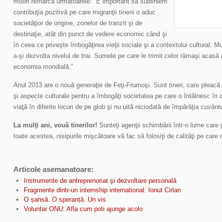
moon remarcă următoarele: “E important să subliniem
contribuţia pozitivă pe care migranţii tinerii o aduc
societăţior de origine, zonelor de tranzit şi de
destinaţie, atât din punct de vedere economic când şi
în ceea ce priveşte îmbogăţirea vieţii sociale şi a contextului cultural. M
a-şi dezvolta nivelul de trai. Sumele pe care le trimit celor rămaşi acasă 
economia mondială.”
Anul 2013 are o nouă generaţie de Feţi-Frumoşi. Sunt tineri, care pleac
şi aspecte culturale pentru a îmbogăţi societatea pe care o întâlnesc în d
viaţă în diferite locuri de pe glob şi nu uită niciodată de împărăţia cuvânt
La mulţi ani, vouă tinerilor!
Sunteţi agenţii schimbării într-o lume care p
toate acestea, nisipurile mişcătoare vă fac să folosiţi de calităţi pe care n
Articole asemanatoare:
Instrumente de antreprenoriat şi dezvoltare personală
Fragmente dintr-un internship international: Ionut Cirlan
O șansă. O speranță. Un vis
Voluntar ONU: Afla cum poti ajunge acolo