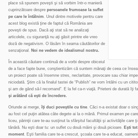
place să spunem poveşti şi să vorbim într-o manieră
cuprinzătoare despre
persoanele frumoase la suflet
pe care le întâlnim
. Unul dintre motivele pentru care
acest blog există ţine de faptul că România are
poveşti de spus. Dacă aţi stat să ne analizaţi
articolele, cu siguranţă nu aţi găsit printre ele vreo
doză de negativism. O lăsăm în seama căutătorilor de
senzaţional.
Noi ne vedem de idealismul nostru.
În această căutare continuă de a vorbi despre obiceiul
de a face fapte bune, conştientizăm că suntem mânaţi de ceea ce înseamn
un proiect poate să însemne stres, neclaritate, provocare sau chiar imp
niciodată. Ştim că la finalul tastei de “Publish” ne vom întâlni cu un citit
şi am de gând să-l recomand”. E la fel ca-n viaţă. Prieteni de durată îţi f
şi arătând că eşti de încredere.
Oriunde ai merge,
îţi duci poveştile cu tine
. Căci n-a existat doar o sin
au fost cel puţin atâtea câte degete ai la o mână. Primul examen pe care l-
liceu, părinţii care te-au susţinut la sfârşitul facultăţii şi activităţile ca
tânără. Nu eşti doar tu: un suflet cu două mâini şi două picioare.
Eşti to
moment
. Eşti familia care te-a crescut, şcoala care te-a educat, oamenii 