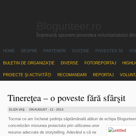
Blogunteer.ro
Împreună spunem povestea voluntariatului di
HOME
DESPRE
PARTENERI
SUSŢINE
POVESTEA TA
VO
BULETIN DE ORGANIZAŢIE
DIVERSE
FOTOREPORTAJ
HIGHL
PROIECTE ŞI ACTIVITĂŢI
RECOMANDARI
REPORTAJ
VOLUNT
Tinereţea – o poveste fără sfârşit
ELIZA VAŞ
ON AUGUST - 12 - 2013
Tocmai ce am încheiat şedinţa săptămânală alături de echipa Blogunteer.
concretizăm
misiunea proiectului prin utilizarea unor
resurse adecvate de storytelling. Adevărul e că ne