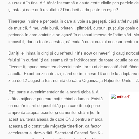
au crezut în tine. A fi tânăr înseamnă a cauta certitudinile prin perdele d
şi asta şi care ar fi rezultatul? Dar dacă ai da peste un eşec?
Tinereţea în sine e perioada în care ai voie să greşeşti, căci altfel nu şti
de muzică, filme, voie bună, prietenii, plimbări, cursuri, puşculiţe goale
perioada în care amintirile se aşază în dulapuri imense de întâmplări. Mo
imposibil, dar cu toate acestea, câteodată nu ai curajul necesar pentru 
Dar îţi iei inima în dinţi şi cu refrenul
“It’s now or never
” îţi cauţi norocu
felul şi în curând îţi dai seama că te îndrăgosteşti de toate locurile pe care
Fiecare îţi spune povestea devenirii sale. Iar tu ai de această dată răbd
asculta. Exact ca ziua de azi, când se împlinesc 14 ani de la adoptarea 
ziua de 12 august a fost numită de către Organizaţia Naţiunilor Unite –
Z
Eşti parte a eveninimentelor de la scară globală. Ai
atâtea mijloace prin care poţi schimba lumea. Există
un număr infinit de posibilităţi prin care îţi poţi pune
amprenta asupra locurilor şi oamenilor străini ţie. În
acest an, tema aleasă de către ONU pentru a marca
această zi o constituie
migraţia tinerilor
, ca factor
accelerator al dezvoltării. Secretarul General Ban Ki-