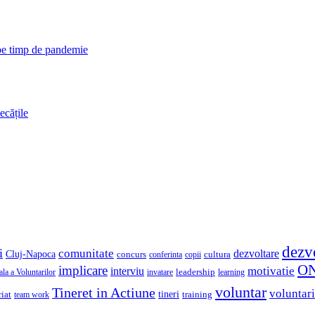
 pe timp de pandemie
ecățile
dezv
i
comunitate
dezvoltare
Cluj-Napoca
concurs
cultura
copii
conferinta
O
implicare
motivatie
interviu
la a Voluntarilor
invatare
leadership
learning
voluntar
Tineret in Actiune
voluntari
iat
tineri
team work
training