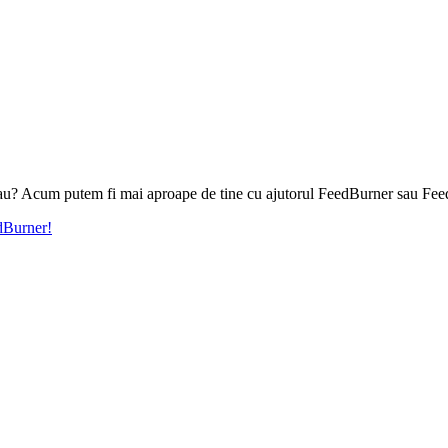
l tau? Acum putem fi mai aproape de tine cu ajutorul FeedBurner sau Fee
edBurner!