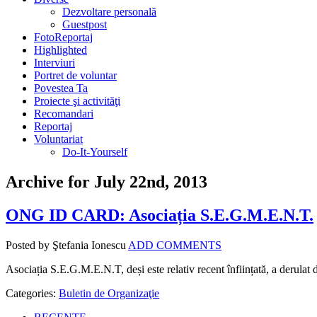
Dezvoltare personală
Guestpost
FotoReportaj
Highlighted
Interviuri
Portret de voluntar
Povestea Ta
Proiecte şi activităţi
Recomandari
Reportaj
Voluntariat
Do-It-Yourself
Archive for July 22nd, 2013
ONG ID CARD: Asociația S.E.G.M.E.N.T.
Posted by Ştefania Ionescu
ADD COMMENTS
Asociația S.E.G.M.E.N.T, deși este relativ recent înființată, a derulat
Categories:
Buletin de Organizaţie