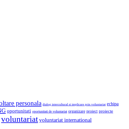
oltare personala
echipa
dialog intercultural si implicare prin voluntariat
NG
oportunitati
proiect
proiecte
organizare
oportunitati de voluntariat
voluntariat
voluntariat international