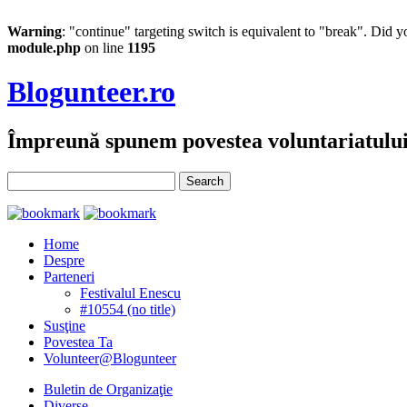
Warning
: "continue" targeting switch is equivalent to "break". Did 
module.php
on line
1195
Blogunteer.ro
Împreună spunem povestea voluntariatulu
Home
Despre
Parteneri
Festivalul Enescu
#10554 (no title)
Susţine
Povestea Ta
Volunteer@Blogunteer
Buletin de Organizaţie
Diverse