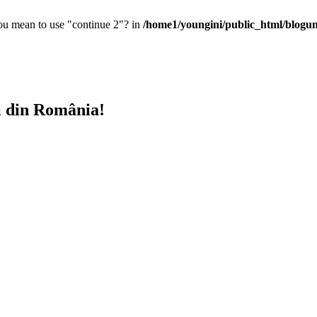
you mean to use "continue 2"? in
/home1/youngini/public_html/blogunt
i din România!