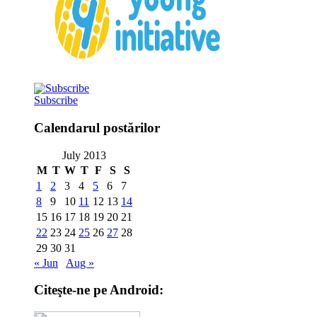
Subscribe
Calendarul postărilor
July 2013
M
T
W
T
F
S
S
1
2
3
4
5
6
7
8
9
10
11
12
13
14
15
16
17
18
19
20
21
22
23
24
25
26
27
28
29
30
31
« Jun
Aug »
Citeşte-ne pe Android: