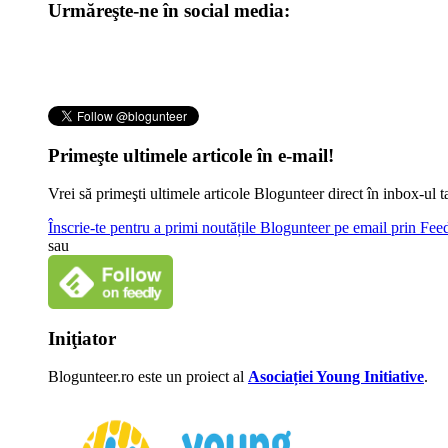
Urmăreşte-ne în social media:
Primeşte ultimele articole în e-mail!
Vrei să primeşti ultimele articole Blogunteer direct în inbox-u
Înscrie-te pentru a primi noutățile Blogunteer pe email prin Fe
sau
Iniţiator
Blogunteer.ro este un proiect al
Asociației Young Initiative
.