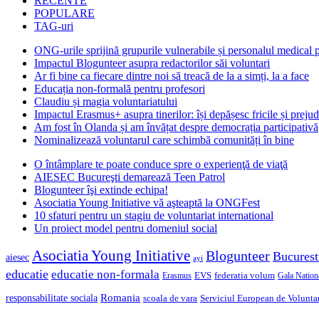
RECENTE
POPULARE
TAG-uri
ONG-urile sprijină grupurile vulnerabile și personalul medical
Impactul Blogunteer asupra redactorilor săi voluntari
Ar fi bine ca fiecare dintre noi să treacă de la a simți, la a face
Educația non-formală pentru profesori
Claudiu și magia voluntariatului
Impactul Erasmus+ asupra tinerilor: își depășesc fricile și prejud
Am fost în Olanda și am învățat despre democrația participativă
Nominalizează voluntarul care schimbă comunități în bine
O întâmplare te poate conduce spre o experienţă de viaţă
AIESEC Bucureşti demarează Teen Patrol
Blogunteer îşi extinde echipa!
Asociatia Young Initiative vă aşteaptă la ONGFest
10 sfaturi pentru un stagiu de voluntariat international
Un proiect model pentru domeniul social
Asociatia Young Initiative
Blogunteer
Bucurest
aiesec
ayi
educatie
educatie non-formala
federatia volum
EVS
Gala Nationa
Erasmus
Romania
responsabilitate sociala
scoala de vara
Serviciul European de Voluntar