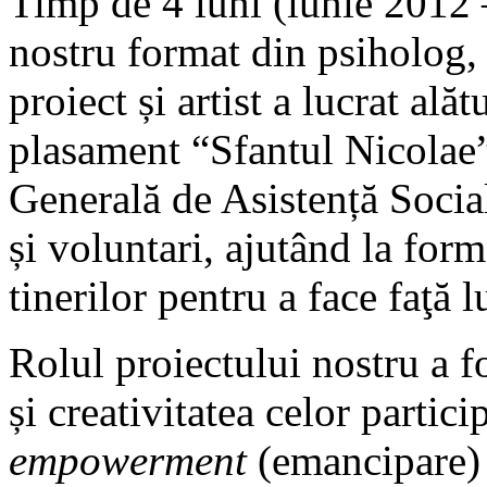
Timp de 4 luni (iunie 2012 
nostru format din psiholog, 
proiect și artist a lucrat ală
plasament “Sfantul Nicolae” 
Generală de Asistență Social
și voluntari, ajutând la for
tinerilor pentru a face faţă l
Rolul proiectului nostru a fo
și creativitatea celor partic
empowerment
(emancipare) 