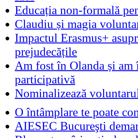
Educația non-formală pen
Claudiu și magia voluntar
Impactul Erasmus+ asupra t
prejudecățile
Am fost în Olanda și am 
participativă
Nominalizează voluntarul
O întâmplare te poate con
AIESEC Bucureşti demare