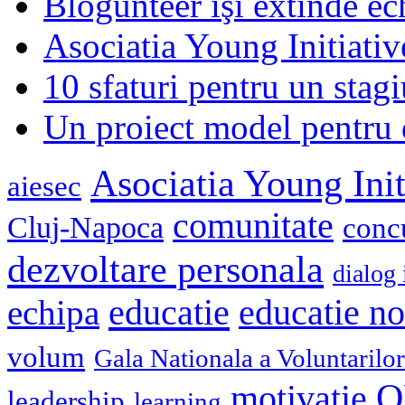
Blogunteer îşi extinde ec
Asociatia Young Initiati
10 sfaturi pentru un stagi
Un proiect model pentru 
Asociatia Young Init
aiesec
comunitate
Cluj-Napoca
conc
dezvoltare personala
dialog 
educatie
echipa
educatie n
volum
Gala Nationala a Voluntarilor
O
motivatie
leadership
learning