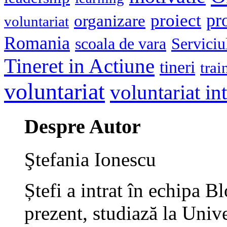
pr
proiect
organizare
voluntariat
Romania
scoala de vara
Serviciu
Tineret in Actiune
tineri
trai
voluntariat
voluntariat in
Despre Autor
Ştefania Ionescu
Ștefi a intrat în echipa B
prezent, studiază la Univ