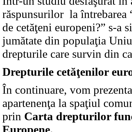
Într-un studiu desfăşurat î
răspunsurilor la întrebarea “
de cetăţeni europeni?” s-a s
jumătate din populaţia Uniu
drepturile care survin din c
Drepturile cetăţenilor eur
În continuare, vom prezenta
apartenenţa la spaţiul comuni
prin
Carta drepturilor fu
Europene.