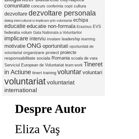
comunitate
concurs
cultura
conferinta
copii
dezvoltare personala
dezvoltare
echipa
dialog intercultural si implicare prin voluntariat
educatie
educatie non-formala
Erasmus
EVS
federatia volum
Gala Nationala a Voluntarilor
implicare
interviu
invatare
leadership
learning
ONG
motivatie
oportunitati
oportunitati de
proiect
proiecte
organizare
voluntariat
Romania
responsabilitate sociala
scoala de vara
Tineret
Serviciul European de Voluntariat
team work
voluntar
in Actiune
voluntari
tineri
training
voluntariat
voluntariat
international
Despre Autor
Eliza Vaş