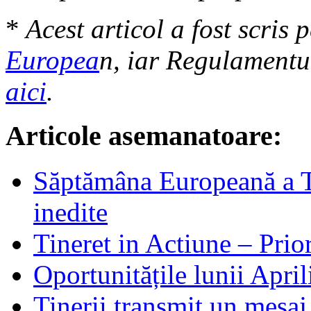
*
Acest articol a fost scris
Europea
n, iar Regulamentu
aici
.
Articole asemanatoare:
Săptămâna Europeană a Tin
inedite
Tineret in Actiune – Prior
Oportunitățile lunii April
Tinerii transmit un mesaj