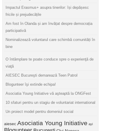
Impactul Erasmus+ asupra tinerilor: își depășesc
fricile și prejudecățile
Am fost în Olanda și am învățat despre democrația
participativă
Nominalizează voluntarul care schimbă comunități în
bine
O întâmplare te poate conduce spre o experienţă de
viaţă
AIESEC Bucureşti demarează Teen Patrol
Blogunteer îşi extinde echipa!
Asociatia Young Initiative vă aşteaptă la ONGFest
10 sfaturi pentru un stagiu de voluntariat international
Un proiect model pentru domeniul social
Asociatia Young Initiative
aiesec
ayi
Blogunteer
Bucuresti
Cluj-Napoca