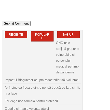
RECENTE
POPULAR
TAG-URI
E
ONG-urile
sprijină grupurile
vulnerabile și
personalul
medical pe timp
de pandemie
Impactul Blogunteer asupra redactorilor săi voluntari
Ar fi bine ca fiecare dintre noi să treacă de la a simți,
la a face
Educația non-formală pentru profesori
Claudiu și magia voluntariatului