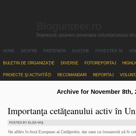
Blogunteer.ro
Împreună spunem povestea voluntariatului di
HOME
DESPRE
PARTENERI
SUSŢINE
POVESTEA TA
VO
BULETIN DE ORGANIZAŢIE
DIVERSE
FOTOREPORTAJ
HIGHL
PROIECTE ŞI ACTIVITĂŢI
RECOMANDARI
REPORTAJ
VOLUNT
Archive for November 8th, 
Importanţa cetăţeanului activ în U
POSTED BY ELIZA VAŞ
Ne aflăm în Anul European al Cetăţenilor, dar oare ce înseamnă să fii c