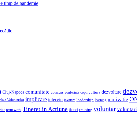
 pe timp de pandemie
ecățile
dezv
i
comunitate
dezvoltare
Cluj-Napoca
concurs
cultura
copii
conferinta
O
implicare
motivatie
interviu
la a Voluntarilor
invatare
leadership
learning
voluntar
Tineret in Actiune
voluntari
iat
tineri
team work
training