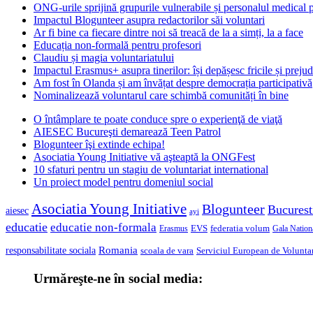
ONG-urile sprijină grupurile vulnerabile și personalul medical
Impactul Blogunteer asupra redactorilor săi voluntari
Ar fi bine ca fiecare dintre noi să treacă de la a simți, la a face
Educația non-formală pentru profesori
Claudiu și magia voluntariatului
Impactul Erasmus+ asupra tinerilor: își depășesc fricile și prejud
Am fost în Olanda și am învățat despre democrația participativă
Nominalizează voluntarul care schimbă comunități în bine
O întâmplare te poate conduce spre o experienţă de viaţă
AIESEC Bucureşti demarează Teen Patrol
Blogunteer îşi extinde echipa!
Asociatia Young Initiative vă aşteaptă la ONGFest
10 sfaturi pentru un stagiu de voluntariat international
Un proiect model pentru domeniul social
Asociatia Young Initiative
Blogunteer
Bucurest
aiesec
ayi
educatie
educatie non-formala
federatia volum
EVS
Gala Nationa
Erasmus
Romania
responsabilitate sociala
scoala de vara
Serviciul European de Voluntar
Urmăreşte-ne în social media: