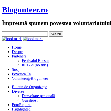
Blogunteer.ro
Împreună spunem povestea voluntariatulu
Home
Despre
Parteneri
Festivalul Enescu
#10554 (no title)
Susţine
Povestea Ta
Volunteer@Blogunteer
Buletin de Organizaţie
Diverse
Dezvoltare personală
Guestpost
FotoReportaj
Highlighted