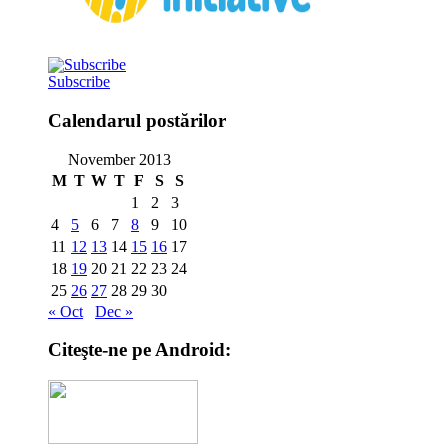
Subscribe
Calendarul postărilor
November 2013
M
T
W
T
F
S
S
1
2
3
4
5
6
7
8
9
10
11
12
13
14
15
16
17
18
19
20
21
22
23
24
25
26
27
28
29
30
« Oct
Dec »
Citeşte-ne pe Android: