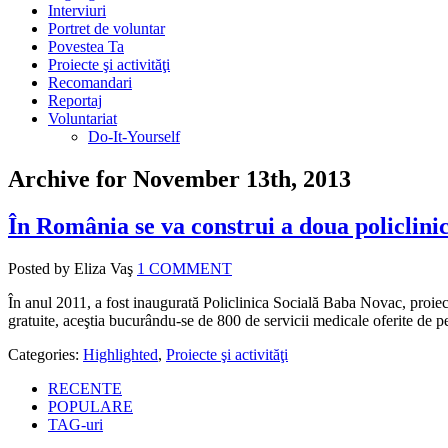
Interviuri
Portret de voluntar
Povestea Ta
Proiecte şi activităţi
Recomandari
Reportaj
Voluntariat
Do-It-Yourself
Archive for November 13th, 2013
În România se va construi a doua policlinic
Posted by Eliza Vaş
1 COMMENT
În anul 2011, a fost inaugurată Policlinica Socială Baba Novac, proie
gratuite, aceştia bucurându-se de 800 de servicii medicale oferite de pe
Categories:
Highlighted
,
Proiecte şi activităţi
RECENTE
POPULARE
TAG-uri