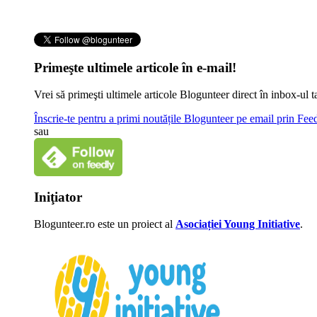
Primeşte ultimele articole în e-mail!
Vrei să primeşti ultimele articole Blogunteer direct în inbox-u
Înscrie-te pentru a primi noutățile Blogunteer pe email prin Fe
sau
Iniţiator
Blogunteer.ro este un proiect al
Asociației Young Initiative
.