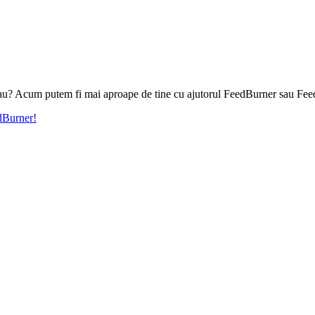
l tau? Acum putem fi mai aproape de tine cu ajutorul FeedBurner sau Fee
edBurner!