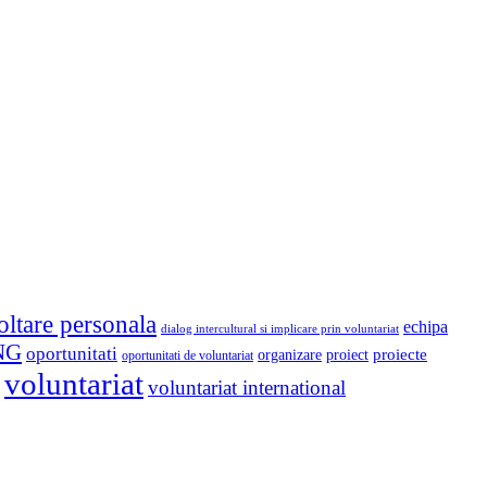
oltare personala
echipa
dialog intercultural si implicare prin voluntariat
NG
oportunitati
proiect
proiecte
organizare
oportunitati de voluntariat
voluntariat
voluntariat international