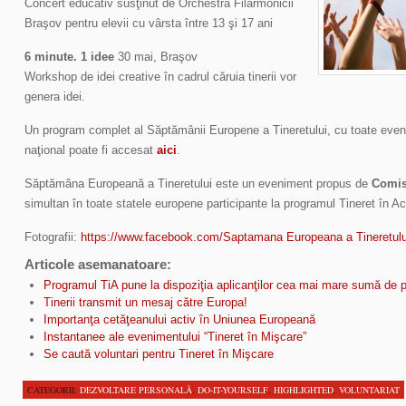
Concert educativ susţinut de Orchestra Filarmonicii
Braşov pentru elevii cu vârsta între 13 şi 17 ani
6 minute. 1 idee
30 mai, Braşov
Workshop de idei creative în cadrul căruia tinerii vor
genera idei.
Un program complet al Săptămânii Europene a Tineretului, cu toate eveni
naţional poate fi accesat
aici
.
Săptămâna Europeană a Tineretului este un eveniment propus de
Comis
simultan în toate statele europene participante la programul Tineret în Ac
Fotografii:
https://www.facebook.com/Saptamana Europeana a Tineretulu
Articole asemanatoare:
Programul TiA pune la dispoziţia aplicanţilor cea mai mare sumă de
Tinerii transmit un mesaj către Europa!
Importanţa cetăţeanului activ în Uniunea Europeană
Instantanee ale evenimentului “Tineret în Mişcare”
Se caută voluntari pentru Tineret în Mişcare
CATEGORII:
DEZVOLTARE PERSONALĂ
,
DO-IT-YOURSELF
,
HIGHLIGHTED
,
VOLUNTARIAT