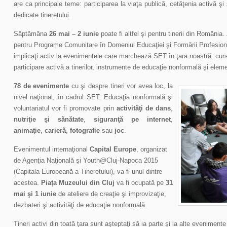
are ca principale teme: participarea la viaţa publică, cetăţenia activă ş
dedicate tineretului.
Săptămâna
26 mai – 2 iunie
poate fi altfel şi pentru tinerii din România.
pentru Programe Comunitare în Domeniul Educaţiei şi Formării Profesionale
implicaţi activ la evenimentele care marchează SET în ţara noastră: cur
participare activă a tinerilor, instrumente de educaţie nonformală şi ele
78 de evenimente
cu şi despre tineri vor avea loc, la
nivel naţional, în cadrul SET. Educaţia nonformală şi
voluntariatul vor fi promovate prin
activităţi de dans
,
nutriţie şi sănătate
,
siguranţă pe internet
,
animaţie
,
carieră
,
fotografie
sau
joc
.
Evenimentul internaţional
Capital Europe
, organizat
de Agenţia Naţională şi Youth@Cluj-Napoca 2015
(Capitala Europeană a Tineretului), va fi unul dintre
acestea.
Piaţa Muzeului din Cluj
va fi ocupată pe
31
mai şi 1 iunie
de ateliere de creaţie şi improvizaţie,
dezbateri şi activităţi de educaţie nonformală.
Tineri activi din toată ţara sunt aşteptaţi să ia parte şi la alte evenime