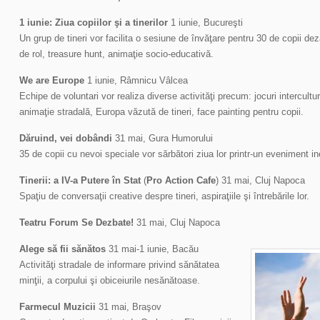
1 iunie: Ziua copiilor şi a tinerilor
1 iunie, Bucureşti
Un grup de tineri vor facilita o sesiune de învăţare pentru 30 de copii de
de rol, treasure hunt, animaţie socio-educativă.
We are Europe
1 iunie, Râmnicu Vâlcea
Echipe de voluntari vor realiza diverse activităţi precum: jocuri intercultur
animaţie stradală, Europa văzută de tineri, face painting pentru copii.
Dăruind, vei dobândi
31 mai, Gura Humorului
35 de copii cu nevoi speciale vor sărbători ziua lor printr-un eveniment in
Tinerii: a IV-a Putere în Stat
(
Pro Action Cafe
) 31 mai, Cluj Napoca
Spaţiu de conversaţii creative despre tineri, aspiraţiile şi întrebările lor.
Teatru Forum Se Dezbate!
31 mai, Cluj Napoca
Alege să fii sănătos
31 mai-1 iunie, Bacău
Activităţi stradale de informare privind sănătatea
minţii, a corpului şi obiceiurile nesănătoase.
Farmecul Muzicii
31 mai, Braşov