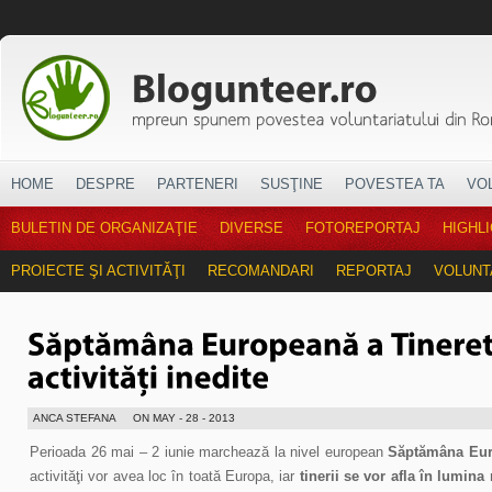
HOME
DESPRE
PARTENERI
SUSŢINE
POVESTEA TA
VO
BULETIN DE ORGANIZAŢIE
DIVERSE
FOTOREPORTAJ
HIGHL
PROIECTE ŞI ACTIVITĂŢI
RECOMANDARI
REPORTAJ
VOLUNT
ANCA STEFANA
ON MAY - 28 - 2013
Perioada 26 mai – 2 iunie marchează la nivel european
Săptămâna Euro
activităţi vor avea loc în toată Europa, iar
tinerii se vor afla în lumina 