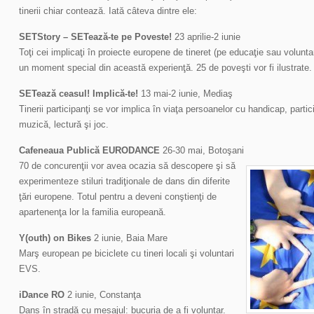
tinerii chiar contează. Iată câteva dintre ele:
SETStory – SETează-te pe Poveste!
23 aprilie-2 iunie
Toţi cei implicaţi în proiecte europene de tineret (pe educaţie sau volunta
un moment special din această experienţă. 25 de poveşti vor fi ilustrate.
SETează ceasul! Implică-te!
13 mai-2 iunie, Mediaş
Tinerii participanţi se vor implica în viaţa persoanelor cu handicap, partic
muzică, lectură şi joc.
Cafeneaua Publică EURODANCE
26-30 mai, Botoşani
70 de concurenţii vor avea ocazia să descopere şi să
experimenteze stiluri tradiţionale de dans din diferite
ţări europene. Totul pentru a deveni conştienţi de
apartenenţa lor la familia europeană.
Y(outh) on Bikes
2 iunie, Baia Mare
Marş european pe biciclete cu tineri locali şi voluntari
EVS.
iDance RO
2 iunie, Constanţa
Dans în stradă cu mesajul: bucuria de a fi voluntar.