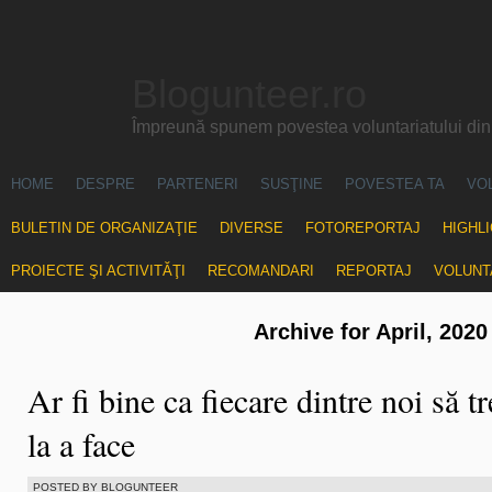
Blogunteer.ro
Împreună spunem povestea voluntariatului di
HOME
DESPRE
PARTENERI
SUSŢINE
POVESTEA TA
VO
BULETIN DE ORGANIZAŢIE
DIVERSE
FOTOREPORTAJ
HIGHL
PROIECTE ŞI ACTIVITĂŢI
RECOMANDARI
REPORTAJ
VOLUNT
Archive for April, 2020
Ar fi bine ca fiecare dintre noi să tr
la a face
POSTED BY BLOGUNTEER