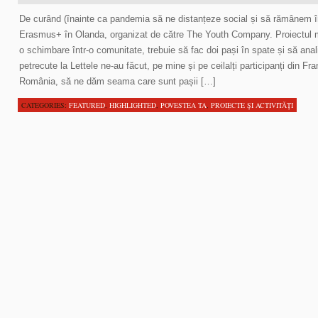
De curând (înainte ca pandemia să ne distanțeze social și să rămânem în 
Erasmus+ în Olanda, organizat de către The Youth Company. Proiectul m-
o schimbare într-o comunitate, trebuie să fac doi pași în spate și să anal
petrecute la Lettele ne-au făcut, pe mine și pe ceilalți participanți din Fr
România, să ne dăm seama care sunt pașii […]
CATEGORIES:
FEATURED
,
HIGHLIGHTED
,
POVESTEA TA
,
PROIECTE ŞI ACTIVITĂŢI