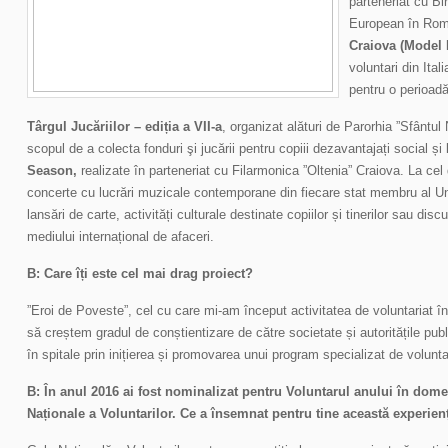
parteneriat cu Bi
European în Ro
Craiova (Model 
voluntari din Ital
pentru o perioadă
Târgul Jucăriilor – ediția a VII-a
, organizat alături de Parorhia ”Sfântu
scopul de a colecta fonduri şi jucării pentru copiii dezavantajați social și
Season,
realizate în parteneriat cu Filarmonica ”Oltenia” Craiova. La cel
concerte cu lucrări muzicale contemporane din fiecare stat membru al U
lansări de carte, activități culturale destinate copiilor și tinerilor sau discuț
mediului internațional de afaceri.
B: Care îți este cel mai drag proiect?
”Eroi de Poveste”, cel cu care mi-am început activitatea de voluntariat în
să creștem gradul de conștientizare de către societate și autoritățile publ
în spitale prin inițierea și promovarea unui program specializat de volunta
B: În anul 2016 ai fost nominalizat pentru Voluntarul anului în domen
Naționale a Voluntarilor. Ce a însemnat pentru tine această experien