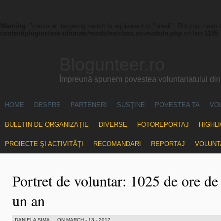
Warning
: "continue" targeting switch is equivalent to "break". Did you mean 
content/plugins/seo-ultimate/modules/class.su-module.php
on line
1195
Blogunteer.ro
Împreună spunem povestea voluntariatului di
HOME
DESPRE
PARTENERI
SUSŢINE
POVESTEA TA
VO
BULETIN DE ORGANIZAŢIE
DIVERSE
FOTOREPORTAJ
HIGHL
PROIECTE ŞI ACTIVITĂŢI
RECOMANDARI
REPORTAJ
VOLUNT
Portret de voluntar: 1025 de ore de 
un an
DANIELA SIMA
ON MARCH - 13 - 2017