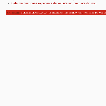
Cele mai frumoase experiențe de voluntariat, premiate din nou
CATEGORII:
BULETIN DE ORGANIZAŢIE
,
HIGHLIGHTED
,
INTERVIURI
,
PORTRET DE VOLU