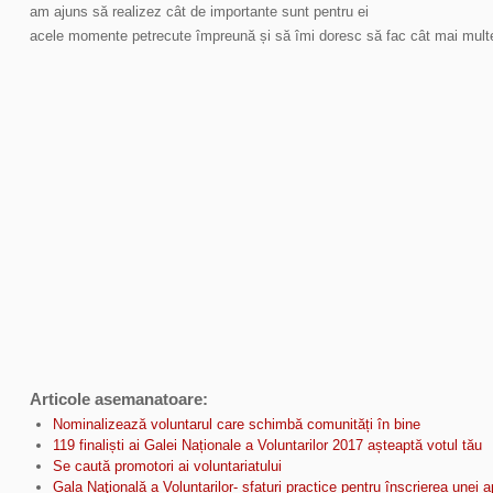
am ajuns să realizez cât de importante sunt pentru ei
acele momente petrecute împreună și să îmi doresc să fac cât mai multe 
Articole asemanatoare:
Nominalizează voluntarul care schimbă comunități în bine
119 finaliști ai Galei Naționale a Voluntarilor 2017 așteaptă votul tău
Se caută promotori ai voluntariatului
Gala Naţională a Voluntarilor- sfaturi practice pentru înscrierea unei ap