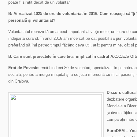
poate fi simțit decât de un voluntar.
B: Ai realizat 1025 de ore de voluntariat în 2016. Cum reușești să îți 
personală și voluntariat?
Voluntariatul reprezintă un aspect important al vieții mele, un lucru de 
îndepărta curând. În anul 2016 am încercat pe cât posibil să pun voluntari
preferând să îmi petrec timpul făcând ceva util, atât pentru mine, cât și pe
B: Care sunt proiectele în care te-ai implicat în cadrul A.C.C.E.S Olt
Eroi de Poveste:
eroii fiind cei 80 de voluntari, specializați în psihoterap
socială, pentru a merge în spital și a se juca împreună cu micii pacienţi –
din Craiova.
Discurs cultura
dezbatere organiza
Mondiale a Divers
și diversităților 
comparații între c
EuroDEM – You