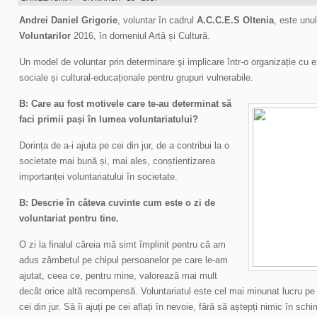
Andrei Daniel Grigorie
, voluntar în cadrul
A.C.C.E.S Oltenia
, este unul
Voluntarilor
2016, în domeniul Artă și Cultură.
Un model de voluntar prin determinare şi implicare într-o organizație cu e
sociale și cultural-educaționale pentru grupuri vulnerabile.
B: Care au fost motivele care te-au determinat să
faci primii pași în lumea voluntariatului?
Dorința de a-i ajuta pe cei din jur, de a contribui la o
societate mai bună și, mai ales, conștientizarea
importanței voluntariatului în societate.
B: Descrie în câteva cuvinte cum este o zi de
voluntariat pentru tine.
O zi la finalul căreia mă simt împlinit pentru că am
adus zâmbetul pe chipul persoanelor pe care le-am
ajutat, ceea ce, pentru mine, valorează mai mult
decât orice altă recompensă. Voluntariatul este cel mai minunat lucru pe
cei din jur. Să îi ajuți pe cei aflați în nevoie, fără să aștepți nimic în s