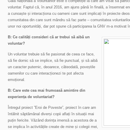
Gala Națională a Voluntarilor este o competiție la care am visat să partici
voluntar. Faptul că, în anul 2016, am ajuns până în finală, a însemnat 
a cunoaște și interacționa cu oameni care sunt implicați în proiecte deos
comunitatea din care sunt mândru să fac parte – comunitatea voluntarilor
unor noi oportunități, dar pot spune că participarea la GNV m-a motivat în
B: Ce calități consideri că ar trebui să aibă un
voluntar?
Un voluntar trebuie să fie pasionat de ceea ce face,
să fie dornic să se implice, să fie punctual, și să aibă
un caracter puternic, deoarece, câteodată, poveștile
oamenilor cu care interacționezi te pot afecta
emoțional.
B: Care este cea mai frumoasă amintire din
experiența de voluntariat?
Întregul proiect ”Eroi de Poveste”, proiect în care am
întâlnit săptămânal diverși copii aflați în situații mai
puțin fericite. Văzând dorința imensă a acestora de a
se implica în activitățile create de mine și colegii mei,