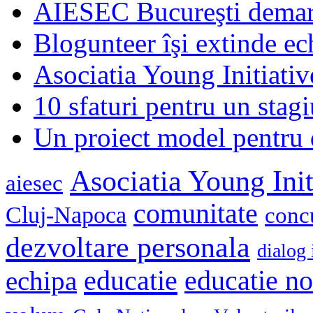
AIESEC Bucureşti demare
Blogunteer îşi extinde ec
Asociatia Young Initiati
10 sfaturi pentru un stagi
Un proiect model pentru 
Asociatia Young Init
aiesec
comunitate
Cluj-Napoca
conc
dezvoltare personala
dialog 
educatie
echipa
educatie n