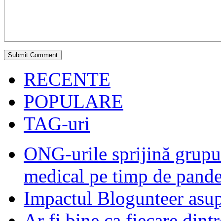
RECENTE
POPULARE
TAG-uri
ONG-urile sprijină grupur
medical pe timp de pand
Impactul Blogunteer asupr
Ar fi bine ca fiecare dintr