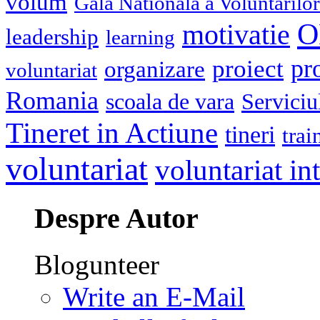
volum
Gala Nationala a Voluntarilor
O
motivatie
leadership
learning
pr
proiect
organizare
voluntariat
Romania
scoala de vara
Serviciu
Tineret in Actiune
tineri
trai
voluntariat
voluntariat in
Despre Autor
Blogunteer
Write an E-Mail