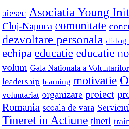
Asociatia Young Init
aiesec
comunitate
Cluj-Napoca
conc
dezvoltare personala
dialog 
educatie
echipa
educatie n
volum
Gala Nationala a Voluntarilor
O
motivatie
leadership
learning
pr
proiect
organizare
voluntariat
Romania
scoala de vara
Serviciu
Tineret in Actiune
tineri
trai