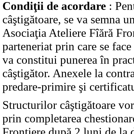
Condiţii de acordare
: Pent
câştigătoare, se va semna u
Asociaţia Ateliere Fîără Fro
parteneriat prin care se face
va constitui punerea în prac
câştigător. Anexele la contr
predare-primire şi certificat
Structurilor câştigătoare vor
prin completarea chestionare
Frontiere după 2 luni de la 