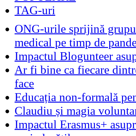
TAG-uri
ONG-urile sprijină grupur
medical pe timp de pand
Impactul Blogunteer asupr
Ar fi bine ca fiecare dintr
face
Educația non-formală pen
Claudiu și magia voluntar
Impactul Erasmus+ asupra t