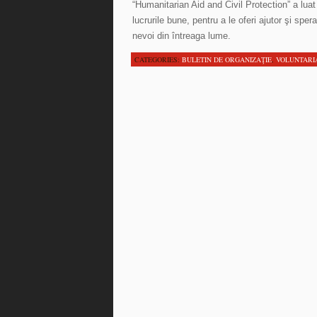
“Humanitarian Aid and Civil Protection” a lua
lucrurile bune, pentru a le oferi ajutor şi spe
nevoi din întreaga lume.
CATEGORIES:
BULETIN DE ORGANIZAŢIE
,
VOLUNTARI