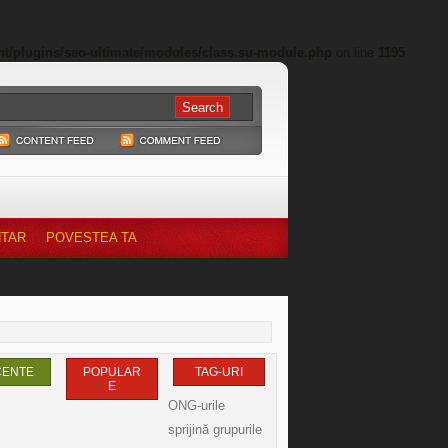
nt/plugins/seo-ultimate/modules/class.su-module.php
on line
1195
NTAR
POVESTEA TA
CENTE
POPULAR
TAG-URI
E
ONG-urile
sprijină grupurile