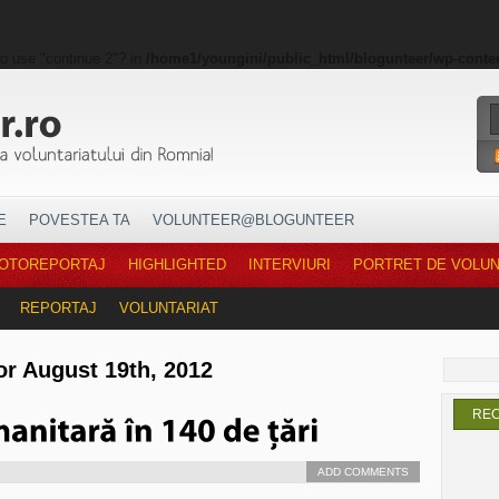
to use "continue 2"? in
/home1/youngini/public_html/blogunteer/wp-conte
E
POVESTEA TA
VOLUNTEER@BLOGUNTEER
OTOREPORTAJ
HIGHLIGHTED
INTERVIURI
PORTRET DE VOLU
REPORTAJ
VOLUNTARIAT
or August 19th, 2012
RE
ADD COMMENTS