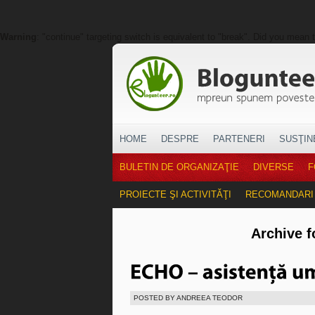
Warning
: "continue" targeting switch is equivalent to "break". Did you mean 
HOME
DESPRE
PARTENERI
SUSŢIN
BULETIN DE ORGANIZAŢIE
DIVERSE
F
PROIECTE ŞI ACTIVITĂŢI
RECOMANDARI
Archive f
POSTED BY ANDREEA TEODOR