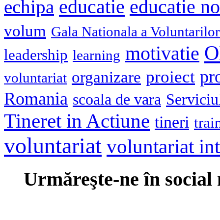
educatie
echipa
educatie n
volum
Gala Nationala a Voluntarilor
O
motivatie
leadership
learning
pr
proiect
organizare
voluntariat
Romania
scoala de vara
Serviciu
Tineret in Actiune
tineri
trai
voluntariat
voluntariat in
Urmăreşte-ne în social