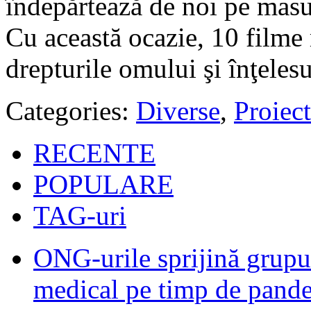
îndepărtează de noi pe masur
Cu această ocazie, 10 filme
drepturile omului şi înţeles
Categories:
Diverse
,
Proiect
RECENTE
POPULARE
TAG-uri
ONG-urile sprijină grupur
medical pe timp de pand