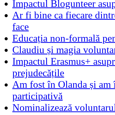
Impactul Blogunteer asupr
Ar fi bine ca fiecare dintr
face
Educația non-formală pen
Claudiu și magia voluntar
Impactul Erasmus+ asupra t
prejudecățile
Am fost în Olanda și am 
participativă
Nominalizează voluntarul