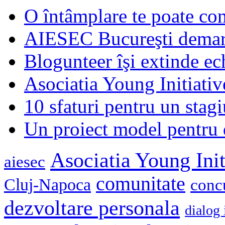
O întâmplare te poate con
AIESEC Bucureşti demare
Blogunteer îşi extinde ec
Asociatia Young Initiati
10 sfaturi pentru un stagi
Un proiect model pentru 
Asociatia Young Init
aiesec
comunitate
Cluj-Napoca
conc
dezvoltare personala
dialog 