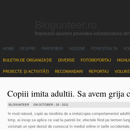
Blogunteer.ro
Împreună spunem povestea voluntariatului di
HOME
DESPRE
PARTENERI
SUSŢINE
POVESTEA TA
VO
BULETIN DE ORGANIZAŢIE
DIVERSE
FOTOREPORTAJ
HIGHL
PROIECTE ŞI ACTIVITĂŢI
RECOMANDARI
REPORTAJ
VOLUNT
Copiii imita adultii. Sa avem grija c
BLOGUNTEER
ON OCTOBER - 28 - 2011
In mod natural, copiii au tendinta de a imita/copia comportamentul adultilor d
timp, ei incep sa aplice ce vad la parintii lor, efectele fiind pe termen lun
vizionati un spot destul de cunoscut in mediul online in tarile occidentale,