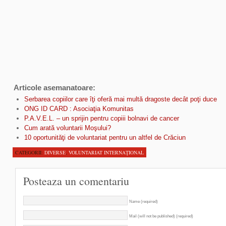
Articole asemanatoare:
Serbarea copiilor care îţi oferă mai multă dragoste decât poţi duce
ONG ID CARD : Asociaţia Komunitas
P.A.V.E.L. – un sprijin pentru copiii bolnavi de cancer
Cum arată voluntarii Moşului?
10 oportunităţi de voluntariat pentru un altfel de Crăciun
CATEGORII:
DIVERSE
,
VOLUNTARIAT INTERNAŢIONAL
Posteaza un comentariu
Name (required)
Mail (will not be published) (required)