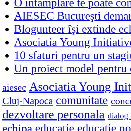
O întâmplare te poate con
AIESEC Bucureşti demare
Blogunteer îşi extinde ec
Asociatia Young Initiati
10 sfaturi pentru un stagi
Un proiect model pentru 
Asociatia Young Init
aiesec
comunitate
Cluj-Napoca
conc
dezvoltare personala
dialog 
educatie
echipa
educatie n