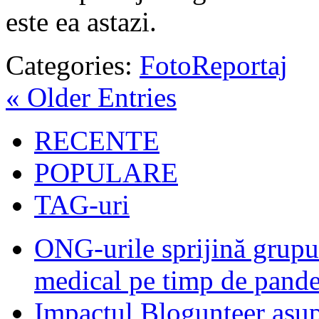
este ea astazi.
Categories:
FotoReportaj
« Older Entries
RECENTE
POPULARE
TAG-uri
ONG-urile sprijină grupur
medical pe timp de pand
Impactul Blogunteer asupr