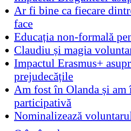
Ar fi bine ca fiecare dintr
face
Educația non-formală pen
Claudiu și magia voluntar
Impactul Erasmus+ asupra t
prejudecățile
Am fost în Olanda și am 
participativă
Nominalizează voluntarul