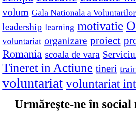
volum
Gala Nationala a Voluntarilor
O
motivatie
leadership
learning
pr
proiect
organizare
voluntariat
Romania
scoala de vara
Serviciu
Tineret in Actiune
tineri
trai
voluntariat
voluntariat in
Urmăreşte-ne în social