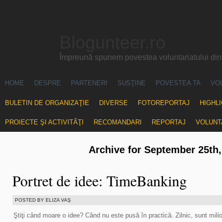
Blogunteer.ro
Împreună spunem povestea voluntariatului di
HOME
DESPRE
PARTENERI
SUSŢINE
POVESTEA TA
VO
BULETIN DE ORGANIZAŢIE
DIVERSE
FOTOREPORTAJ
HIGHL
PROIECTE ŞI ACTIVITĂŢI
RECOMANDARI
REPORTAJ
VOLUNT
Archive for September 25th,
Portret de idee: TimeBanking
POSTED BY ELIZA VAŞ
Ştiţi când moare o idee? Când nu este pusă în practică. Zilnic, sunt mili