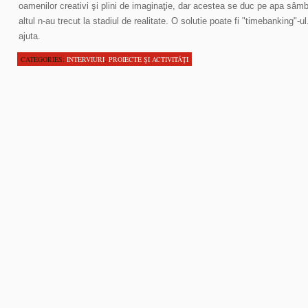
oamenilor creativi şi plini de imaginaţie, dar acestea se duc pe apa sâmb
altul n-au trecut la stadiul de realitate. O solutie poate fi "timebanking"-
ajuta.
CATEGORIES:
INTERVIURI
,
PROIECTE ŞI ACTIVITĂŢI