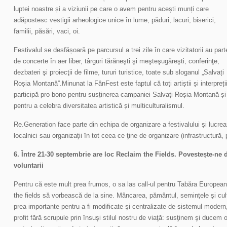
luptei noastre și a viziunii pe care o avem pentru acești munți care
adăpostesc vestigii arheologice unice în lume, păduri, lacuri, biserici,
familii, păsări, vaci, oi.
Festivalul se desfășoară pe parcursul a trei zile în care vizitatorii au part
de concerte în aer liber, târguri tărăneşti şi meşteşugăreşti, conferinţe,
dezbateri şi proiecţii de filme, tururi turistice, toate sub sloganul „Salvați
Roșia Montană”.Minunat la FânFest este faptul că toți artiștii și interpreți
participă pro bono pentru susținerea campaniei Salvați Roșia Montană și
pentru a celebra diversitatea artistică și multiculturalismul.
Re.Generation face parte din echipa de organizare a festivalului şi lucrează
localnici sau organizaţii în tot ceea ce ţine de organizare (infrastructură
6. Între 21-30 septembrie are loc Reclaim the Fields. Povestește-ne 
voluntarii
Pentru că este mult prea frumos, o sa las call-ul pentru Tabăra Europea
the fields să vorbească de la sine. Mâncarea, pământul, seminţele şi cult
prea importante pentru a fi modificate şi centralizate de sistemul modern,
profit fără scrupule prin însuşi stilul nostru de viaţă: susţinem şi ducem