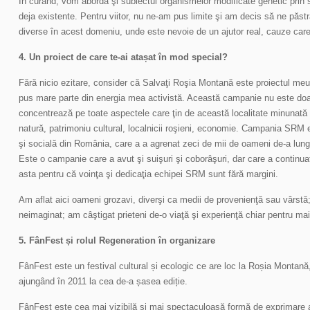
În curând, vom aborda şi subiectul organismelor modificate genetic prin
deja existente. Pentru viitor, nu ne-am pus limite şi am decis să ne păst
diverse în acest domeniu, unde este nevoie de un ajutor real, cauze car
4. Un proiect de care te-ai atașat în mod special?
Fără nicio ezitare, consider că Salvaţi Roşia Montană este proiectul meu 
pus mare parte din energia mea activistă. Această campanie nu este doar
concentrează pe toate aspectele care ţin de această localitate minunată p
natură, patrimoniu cultural, localnicii roşieni, economie. Campania SR
şi socială din România, care a a agrenat zeci de mii de oameni de-a lungu
Este o campanie care a avut şi suişuri şi coborâşuri, dar care a continuat 
asta pentru că voinţa şi dedicaţia echipei SRM sunt fără margini.
Am aflat aici oameni grozavi, diverşi ca medii de provenienţă sau vârstă
neimaginat; am câştigat prieteni de-o viaţă şi experienţă chiar pentru mai
5. FânFest și rolul Regeneration în organizare
FânFest este un festival cultural și ecologic ce are loc la Roșia Montană
ajungând în 2011 la cea de-a șasea ediție.
FânFest este cea mai vizibilă și mai spectaculoasă formă de exprimare 