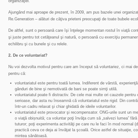
organizaţiei.
Ajungând mai aproape de prezent, în 2009, am pus bazele unei organizaţii
Re.Generation – alături de câţiva prieteni preocupaţi de toate bubele ecol
De altfel, sunt o persoană care îşi înţelege momentan rostul în viaţă con
şi juste pentru tot cetăţeanul şi natură, o persoană cu exerciţiu permanen
echilibru şi cu bunele şi cu relele.
2. De ce voluntariat?
Nu voi dezvolta motivul pentru care am început să voluntariez, ci mai degr
pentru că:
voluntariatul este pentru toată lumea. Indiferent de vârstă, experienţă
gânduri de bine şi nemotivată de bani se poate simţi utilă.
voluntariatul poate fi distractiv. De cele mai multe ori cauzele pentru 
serioase, dar asta nu înseamnă că voluntariatul este rigid. Din contr
într-un cadru relaxat şi chiar ghidată de ideile voluntarilor.
voluntariatul este provocator şi recompensator. ONG-urile sunt un medi
o viaţă obișnuită; ca voluntar poţi învăţa cum să „salvezi lumea” făr
tuturor; poţi experimenta activităţi pe care nu le faci în mod normal (
practică ceva ce deja ai învăţat la şcoală. Orice astfel de situaţie, c
mintea sănătoasă.