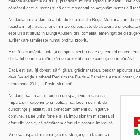
metode alternative de trai şi practicăm munca agricolă în cadrul unei c
pământul este al nostru şi că este momentul să acţionăm pentru a îl recâ
Ne declarăm solidaritatea faţă de locuitorii din Roşia Montană care de pe
rezistă în faţa practicilor criminale corporatiste de acaparare şi exploat
este un sat situat în Munţii Apuseni din România, ameninţat de distrugere
aurifer care urmăreşte numai profitul propriu.
Există nenumărate lupte și campanii pentru acces şi control asupra terenu
dar la fel de multe întâmplări de povestit sau experienţe de împărtăşit.
Dacă eşti sau îţi doreşti să fii ţăran, grădinar urban, pescar, apicultor sau
de-a 3-a ediţie a taberei Reclaim the Fields – Pământul este al nostru, ca
septembrie 2011, la Roşia Montană.
Ne dorim să creăm împreună un spaţiu viu în care să
împărtăşim experienţe şi realităţi, să facem schimb de
cunoştinţe şi abilităţi, să conectăm oamenii cu iniţiative
comune, să ne unim forțele și să impulsionăm mişcarea şi
eforturile locale, să sărbătorim eforturile noastre împreună.
Vino să răspândim seminţele rezistenţei şi să facem ca