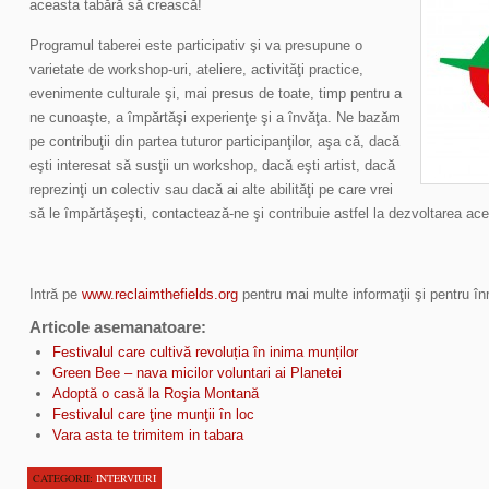
aceasta tabără să crească!
Programul taberei este participativ şi va presupune o
varietate de workshop-uri, ateliere, activităţi practice,
evenimente culturale şi, mai presus de toate, timp pentru a
ne cunoaşte, a împărtăşi experienţe şi a învăţa. Ne bazăm
pe contribuţii din partea tuturor participanţilor, aşa că, dacă
eşti interesat să susţii un workshop, dacă eşti artist, dacă
reprezinţi un colectiv sau dacă ai alte abilităţi pe care vrei
să le împărtăşeşti, contactează-ne şi contribuie astfel la dezvoltarea ace
Intră pe
www.reclaimthefields.org
pentru mai multe informaţii şi pentru înr
Articole asemanatoare:
Festivalul care cultivă revoluția în inima munților
Green Bee – nava micilor voluntari ai Planetei
Adoptă o casă la Roşia Montană
Festivalul care ţine munţii în loc
Vara asta te trimitem in tabara
CATEGORII:
INTERVIURI