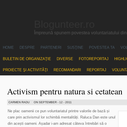
Blogunteer.ro
Împreună spunem povestea voluntariatului di
HOME
DESPRE
PARTENERI
SUSŢINE
POVESTEA TA
VO
BULETIN DE ORGANIZAŢIE
DIVERSE
FOTOREPORTAJ
HIGHL
PROIECTE ŞI ACTIVITĂŢI
RECOMANDARI
REPORTAJ
VOLUNT
Activism pentru natura si cetatean
CARMEN RADU
ON SEPTEMBER - 12 - 2011
Ne plac oamenii ce pun voluntariatul printre valorile de bază și
care prin activismul lor schimbă mentalități. Raluca Dan este unul
din acești oameni. Așadar i-am adresat câteva întrebări să o