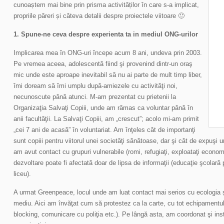
cunoaștem mai bine prin prisma activităților în care s-a implicat,
propriile păreri și câteva detalii despre proiectele viitoare 🙂
1. Spune-ne ceva despre experienta ta in mediul ONG-urilor
Implicarea mea în ONG-uri începe acum 8 ani, undeva prin 2003.
Pe vremea aceea, adolescentă fiind şi provenind dintr-un oraş
mic unde este aproape inevitabil să nu ai parte de mult timp liber,
îmi doream să îmi umplu după-amiezele cu activităţi noi,
necunoscute până atunci. M-am prezentat cu prietenii la
Organizaţia Salvaţi Copiii, unde am rămas ca voluntar până în
anii facultăţii. La Salvaţi Copiii, am „crescut”; acolo mi-am primit
„cei 7 ani de acasă” în voluntariat. Am înţeles cât de importanţi
sunt copiii pentru viitorul unei societăţi sănătoase, dar şi cât de expuşi u
am avut contact cu grupuri vulnerabile (romi, refugiaţi, exploataţi economi
dezvoltare poate fi afectată doar de lipsa de informaţii (educaţie şcolară
liceu).
A urmat Greenpeace, locul unde am luat contact mai serios cu ecologia 
mediu. Aici am învăţat cum să protestez ca la carte, cu tot echipamentul 
blocking, comunicare cu poliţia etc.). Pe lângă asta, am coordonat şi instr