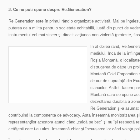
3. Ce ne poti spune despre Re.Generation?
Re.Generation este în primul rând o organizaţie activistă. Mai pe înţelesul
puterea de a milita pentru o societate echitabilă, justă din punct de veder
instrumentul cel mai sincer şi direct: acţiunea non-violentă (proteste, fla
In al doilea rând, Re.Genera
mediului. Incă de la înfiinţa
Roşia Montană, o localitate
distrugerea de către un pr
Montană Gold Corporation 
de aur de suprafaţă din Eur
cianurilor. Astfel, facem p
Montană care se opune acest
dezvoltarea durabilă a zon
Re.Generation şi-a asumat ro
contribuind la componenta de advocacy. Asta înseamnă monitorizarea şi 
reprezentanţilor acestora atunci când „calcă pe bec” şi nu îşi respectă re
cetăţenii care i-au ales; înseamnă chiar şi încurajarea lor când voinţa po