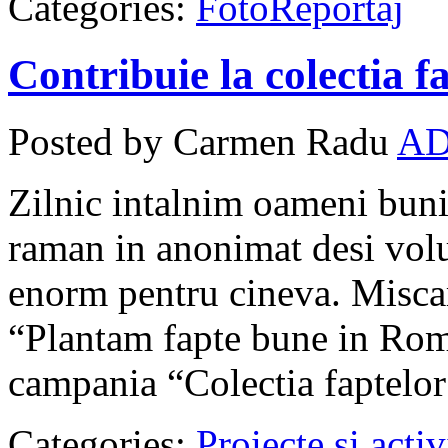
Categories:
FotoReportaj
Contribuie la colectia f
Posted by Carmen Radu
A
Zilnic intalnim oameni bu
raman in anonimat desi volu
enorm pentru cineva. Misca
“Plantam fapte bune in Rom
campania “Colectia faptelo
Categories:
Proiecte şi activ