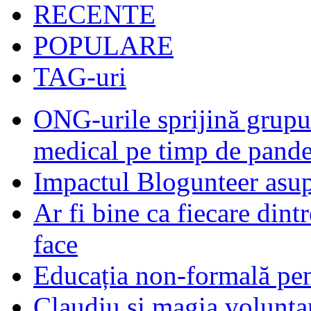
RECENTE
POPULARE
TAG-uri
ONG-urile sprijină grupur
medical pe timp de pand
Impactul Blogunteer asupr
Ar fi bine ca fiecare dintr
face
Educația non-formală pen
Claudiu și magia voluntar