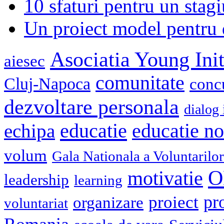
10 sfaturi pentru un stagi
Un proiect model pentru 
Asociatia Young Init
aiesec
comunitate
Cluj-Napoca
conc
dezvoltare personala
dialog 
educatie
echipa
educatie n
volum
Gala Nationala a Voluntarilor
O
motivatie
leadership
learning
pr
proiect
organizare
voluntariat