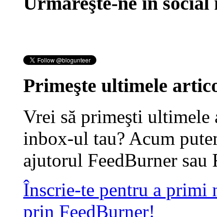
Urmăreşte-ne în social
Primeşte ultimele artico
Vrei să primeşti ultimele 
inbox-ul tau? Acum putem
ajutorul FeedBurner sau 
Înscrie-te pentru a primi
prin FeedBurner!