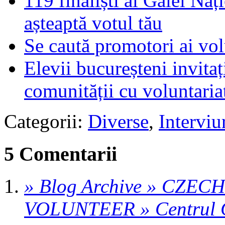
119 finaliști ai Galei Naț
așteaptă votul tău
Se caută promotori ai vol
Elevii bucureșteni invita
comunității cu voluntaria
Categorii:
Diverse
,
Interviu
5 Comentarii
» Blog Archive » CZE
VOLUNTEER » Centrul 