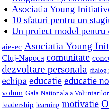
Asociatia Young Initiati
10 sfaturi pentru un stagi
Un proiect model pentru 
Asociatia Young Init
aiesec
comunitate
Cluj-Napoca
conc
dezvoltare personala
dialog 
educatie
echipa
educatie n
volum
Gala Nationala a Voluntarilor
O
motivatie
leadership
learning