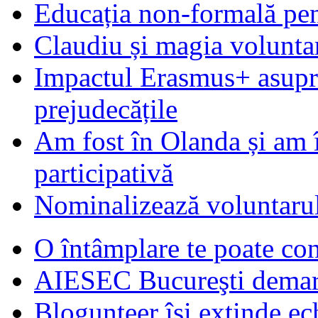
Educația non-formală pen
Claudiu și magia voluntar
Impactul Erasmus+ asupra t
prejudecățile
Am fost în Olanda și am 
participativă
Nominalizează voluntarul
O întâmplare te poate con
AIESEC Bucureşti demare
Blogunteer îşi extinde ec