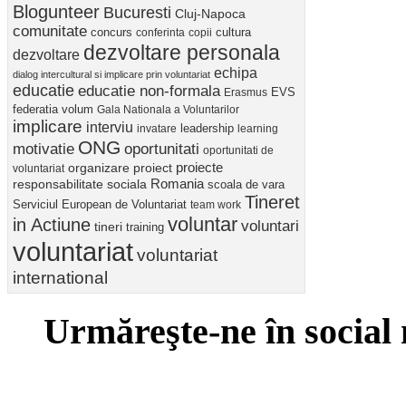
Blogunteer
Bucuresti
Cluj-Napoca
comunitate
concurs
cultura
conferinta
copii
dezvoltare personala
dezvoltare
echipa
dialog intercultural si implicare prin voluntariat
educatie
educatie non-formala
Erasmus
EVS
federatia volum
Gala Nationala a Voluntarilor
implicare
interviu
invatare
leadership
learning
ONG
motivatie
oportunitati
oportunitati de
proiect
proiecte
organizare
voluntariat
Romania
responsabilitate sociala
scoala de vara
Tineret
Serviciul European de Voluntariat
team work
voluntar
in Actiune
voluntari
tineri
training
voluntariat
voluntariat
international
Urmăreşte-ne în social